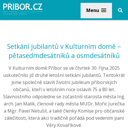
Menu
Setkání jubilantů v Kulturním domě –
pětasedmdesátníků a osmdesátníků
V Kulturním domě Příbor se ve čtvrtek 30. října 2025
uskutečnilo již druhé letošní setkání jubilantů. Tentokrát
jsme společně slavili životní jubileum příborských
občanů, kteří v letošním roce oslavili 75 a 80 let.
Slavnostního odpoledne se zúčastnili starosta města Ing.
arch. Jan Malík, členové rady města MUDr. Mořic Jurečka
a Mgr. Pavel Netušil, a také členky Komise pro občanské
záležitosti, která akci tradičně pořádá pod vedením paní
Věry Kovaříkové.