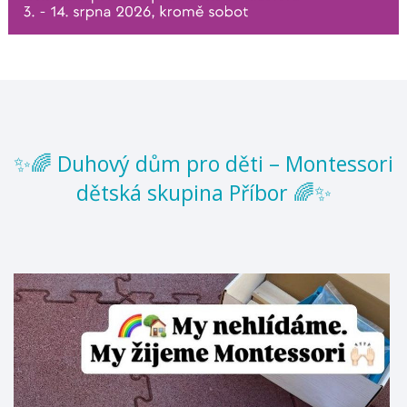
✨🌈 Duhový dům pro děti – Montessori
dětská skupina Příbor 🌈✨