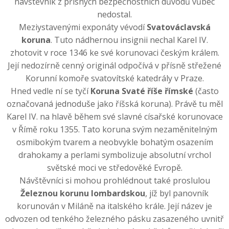
návštěvník z přísných bezpečnostních důvodů vůbec
nedostal.
Meziystavenými exponáty vévodí
Svatováclavská
koruna
. Tuto nádhernou insignii nechal Karel IV.
zhotovit v roce 1346 ke své korunovaci českým králem.
Její nedozírně cenný originál odpočívá v přísně střežené
Korunní komoře svatovítské katedrály v Praze.
Hned vedle ní se tyčí
Koruna Svaté říše římské
(často
označovaná jednoduše jako říšská koruna). Právě tu měl
Karel IV. na hlavě během své slavné císařské korunovace
v Římě roku 1355. Tato koruna svým nezaměnitelným
osmibokým tvarem a neobvykle bohatým osazením
drahokamy a perlami symbolizuje absolutní vrchol
světské moci ve středověké Evropě.
Návštěvníci si mohou prohlédnout také proslulou
Železnou korunu lombardskou
, jíž byl panovník
korunován v Miláně na italského krále. Její název je
odvozen od tenkého železného pásku zasazeného uvnitř