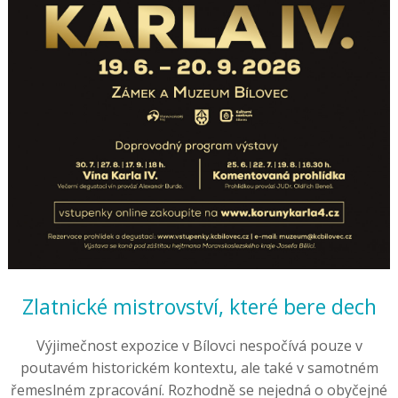
Zlatnické mistrovství, které bere dech
Výjimečnost expozice v Bílovci nespočívá pouze v
poutavém historickém kontextu, ale také v samotném
řemeslném zpracování. Rozhodně se nejedná o obyčejné