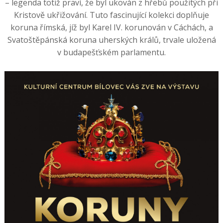
– legenda totiž praví, že byl ukován z hřebů použitých při
Kristově ukřižování. Tuto fascinující kolekci doplňuje
koruna římská, jíž byl Karel IV. korunován v Cáchách, a
Svatoštěpánská koruna uherských králů, trvale uložená
v budapešťském parlamentu.