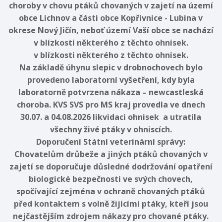
choroby v chovu ptáků chovaných v zajetí na území
obce Lichnov a části obce Kopřivnice - Lubina v
okrese Nový Jičín, neboť území Vaší obce se nachází
v blízkosti některého z těchto ohnisek.
v blízkosti některého z těchto ohnisek.
Na základě úhynu slepic v drobnochovech bylo
provedeno laboratorní vyšetření, kdy byla
laboratorně potvrzena nákaza – newcastleská
choroba. KVS SVS pro MS kraj provedla ve dnech
30.07. a 04.08.2026 likvidaci ohnisek a utratila
všechny živé ptáky v ohniscích.
Doporučení Státní veterinární správy:
Chovatelům drůbeže a jiných ptáků chovaných v
zajetí se doporučuje důsledné dodržování opatření
biologické bezpečnosti ve svých chovech,
spočívající zejména v ochraně chovaných ptáků
před kontaktem s volně žijícími ptáky, kteří jsou
nejčastějším zdrojem nákazy pro chované ptáky.