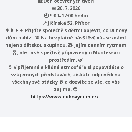
🏡 Den otevřených dveří
📅 30. 7. 2026
🕘 9:00–17:00 hodin
📍 Jičínská 52, Příbor
👨‍👩‍👧‍👦 Přijďte společně s dětmi objevit, co Duhový
dům nabízí. 💛 Na bezplatné návštěvě vás seznámí
nejen s dětskou skupinou, 🧸 jejím denním rytmem
⏰, ale také s pečlivě připraveným Montessori
prostředím. 🌿
☕ V příjemné a klidné atmosféře si popovídáte o
vzájemných představách, získáte odpovědi na
všechny své otázky 💬 a dozvíte se vše, co vás
zajímá. 😊
https://www.duhovydum.cz/