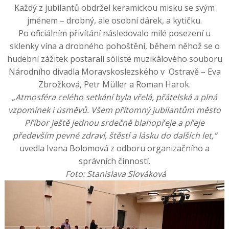
Každý z jubilantů obdržel keramickou misku se svým
jménem – drobný, ale osobní dárek, a kytičku.
Po oficiálním přivítání následovalo milé posezení u
sklenky vína a drobného pohoštění, během něhož se o
hudební zážitek postarali sólisté muzikálového souboru
Národního divadla Moravskoslezského v Ostravě – Eva
Zbrožková, Petr Müller a Roman Harok.
„Atmosféra celého setkání byla vřelá, přátelská a plná
vzpomínek i úsměvů. Všem přítomný jubilantům město
Příbor ještě jednou srdečně blahopřeje a přeje
především pevné zdraví, štěstí a lásku do dalších let,“
uvedla Ivana Bolomová z odboru organizačního a
správních činností.
Foto: Stanislava Slováková