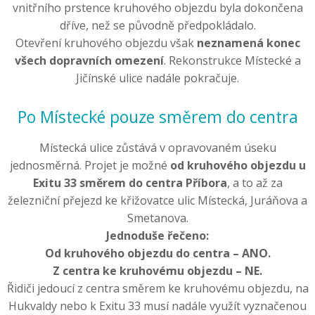
vnitřního prstence kruhového objezdu byla dokončena
dříve, než se původně předpokládalo.
Otevření kruhového objezdu však
neznamená konec
všech dopravních omezení
. Rekonstrukce Místecké a
Jičínské ulice nadále pokračuje.
Po Místecké pouze směrem do centra
Místecká ulice zůstává v opravovaném úseku
jednosměrná. Projet je možné
od kruhového objezdu u
Exitu 33 směrem do centra Příbora
, a to až za
železniční přejezd ke křižovatce ulic Místecká, Juráňova a
Smetanova.
Jednoduše řečeno:
Od kruhového objezdu do centra – ANO.
Z centra ke kruhovému objezdu – NE.
Řidiči jedoucí z centra směrem ke kruhovému objezdu, na
Hukvaldy nebo k Exitu 33 musí nadále využít vyznačenou