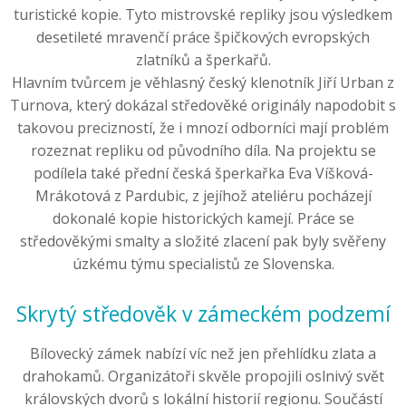
turistické kopie. Tyto mistrovské repliky jsou výsledkem
desetileté mravenčí práce špičkových evropských
zlatníků a šperkařů.
Hlavním tvůrcem je věhlasný český klenotník Jiří Urban z
Turnova, který dokázal středověké originály napodobit s
takovou precizností, že i mnozí odborníci mají problém
rozeznat repliku od původního díla. Na projektu se
podílela také přední česká šperkařka Eva Víšková-
Mrákotová z Pardubic, z jejíhož ateliéru pocházejí
dokonalé kopie historických kamejí. Práce se
středověkými smalty a složité zlacení pak byly svěřeny
úzkému týmu specialistů ze Slovenska.
Skrytý středověk v zámeckém podzemí
Bílovecký zámek nabízí víc než jen přehlídku zlata a
drahokamů. Organizátoři skvěle propojili oslnivý svět
královských dvorů s lokální historií regionu. Součástí