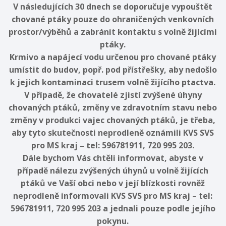
V následujících 30 dnech se doporučuje vypouštět
chované ptáky pouze do ohraničených venkovních
prostor/výběhů a zabránit kontaktu s volně žijícími
ptáky.
Krmivo a napájecí vodu určenou pro chované ptáky
umístit do budov, popř. pod přístřešky, aby nedošlo
k jejich kontaminaci trusem volně žijícího ptactva.
V případě, že chovatelé zjistí zvýšené úhyny
chovaných ptáků, změny ve zdravotním stavu nebo
změny v produkci vajec chovaných ptáků, je třeba,
aby tyto skutečnosti neprodleně oznámili KVS SVS
pro MS kraj – tel: 596781911, 720 995 203.
Dále bychom Vás chtěli informovat, abyste v
případě nálezu zvýšených úhynů u volně žijících
ptáků ve Vaší obci nebo v její blízkosti rovněž
neprodleně informovali KVS SVS pro MS kraj – tel:
596781911, 720 995 203 a jednali pouze podle jejího
pokynu.