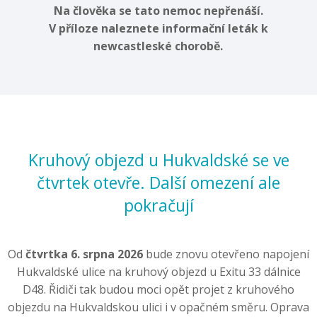
Na člověka se tato nemoc nepřenáší.
V příloze naleznete informační leták k
newcastleské chorobě.
Kruhový objezd u Hukvaldské se ve
čtvrtek otevře. Další omezení ale
pokračují
Od
čtvrtka 6. srpna 2026
bude znovu otevřeno napojení
Hukvaldské ulice na kruhový objezd u Exitu 33 dálnice
D48. Řidiči tak budou moci opět projet z kruhového
objezdu na Hukvaldskou ulici i v opačném směru. Oprava