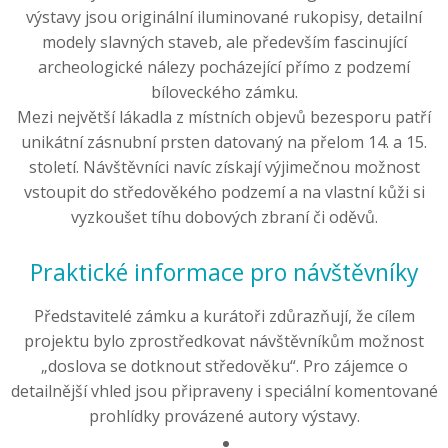
výstavy jsou originální iluminované rukopisy, detailní
modely slavných staveb, ale především fascinující
archeologické nálezy pocházející přímo z podzemí
bíloveckého zámku.
Mezi největší lákadla z místních objevů bezesporu patří
unikátní zásnubní prsten datovaný na přelom 14. a 15.
století. Návštěvníci navíc získají výjimečnou možnost
vstoupit do středověkého podzemí a na vlastní kůži si
vyzkoušet tíhu dobových zbraní či oděvů.
Praktické informace pro návštěvníky
Představitelé zámku a kurátoři zdůrazňují, že cílem
projektu bylo zprostředkovat návštěvníkům možnost
„doslova se dotknout středověku“. Pro zájemce o
detailnější vhled jsou připraveny i speciální komentované
prohlídky provázené autory výstavy.