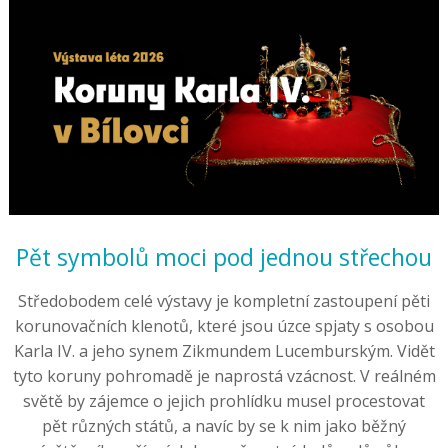
Pět symbolů moci pod jednou střechou
Středobodem celé výstavy je kompletní zastoupení pěti
korunovačních klenotů, které jsou úzce spjaty s osobou
Karla IV. a jeho synem Zikmundem Lucemburským. Vidět
tyto koruny pohromadě je naprostá vzácnost. V reálném
světě by zájemce o jejich prohlídku musel procestovat
pět různých států, a navíc by se k nim jako běžný