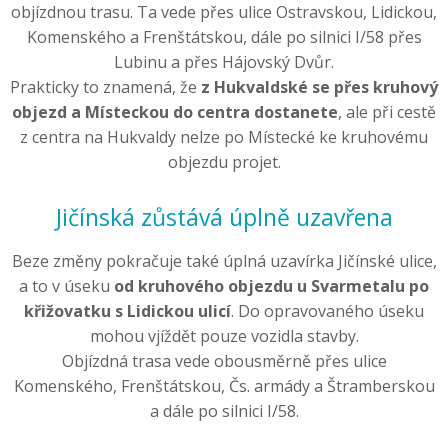
objízdnou trasu. Ta vede přes ulice Ostravskou, Lidickou,
Komenského a Frenštátskou, dále po silnici I/58 přes
Lubinu a přes Hájovský Dvůr.
Prakticky to znamená, že
z Hukvaldské se přes kruhový
objezd a Místeckou do centra dostanete
, ale při cestě
z centra na Hukvaldy nelze po Místecké ke kruhovému
objezdu projet.
Jičínská zůstává úplně uzavřena
Beze změny pokračuje také úplná uzavírka Jičínské ulice,
a to v úseku
od kruhového objezdu u Svarmetalu po
křižovatku s Lidickou ulicí
. Do opravovaného úseku
mohou vjíždět pouze vozidla stavby.
Objízdná trasa vede obousměrně přes ulice
Komenského, Frenštátskou, Čs. armády a Štramberskou
a dále po silnici I/58.