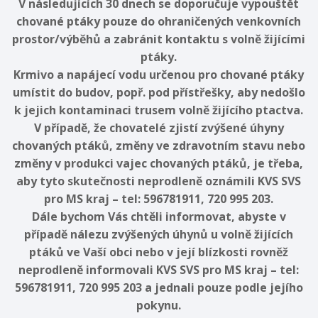
V následujících 30 dnech se doporučuje vypouštět
chované ptáky pouze do ohraničených venkovních
prostor/výběhů a zabránit kontaktu s volně žijícími
ptáky.
Krmivo a napájecí vodu určenou pro chované ptáky
umístit do budov, popř. pod přístřešky, aby nedošlo
k jejich kontaminaci trusem volně žijícího ptactva.
V případě, že chovatelé zjistí zvýšené úhyny
chovaných ptáků, změny ve zdravotním stavu nebo
změny v produkci vajec chovaných ptáků, je třeba,
aby tyto skutečnosti neprodleně oznámili KVS SVS
pro MS kraj – tel: 596781911, 720 995 203.
Dále bychom Vás chtěli informovat, abyste v
případě nálezu zvýšených úhynů u volně žijících
ptáků ve Vaší obci nebo v její blízkosti rovněž
neprodleně informovali KVS SVS pro MS kraj – tel:
596781911, 720 995 203 a jednali pouze podle jejího
pokynu.