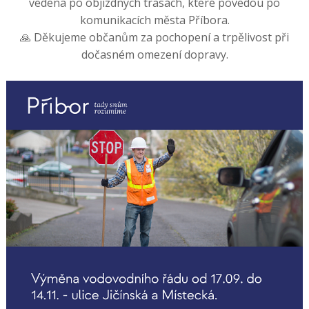
vedena po objízdných trasách, které povedou po
komunikacích města Příbora.
🙏 Děkujeme občanům za pochopení a trpělivost při
dočasném omezení dopravy.