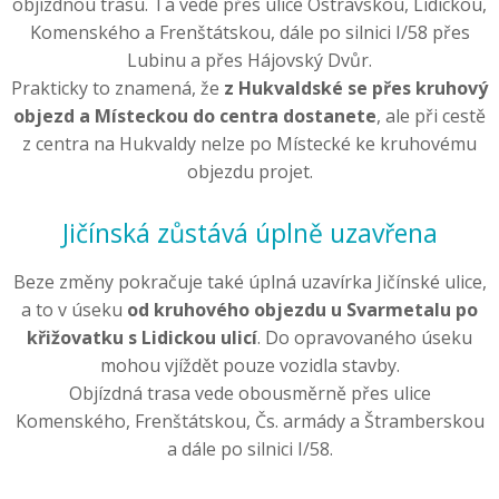
objízdnou trasu. Ta vede přes ulice Ostravskou, Lidickou,
Komenského a Frenštátskou, dále po silnici I/58 přes
Lubinu a přes Hájovský Dvůr.
Prakticky to znamená, že
z Hukvaldské se přes kruhový
objezd a Místeckou do centra dostanete
, ale při cestě
z centra na Hukvaldy nelze po Místecké ke kruhovému
objezdu projet.
Jičínská zůstává úplně uzavřena
Beze změny pokračuje také úplná uzavírka Jičínské ulice,
a to v úseku
od kruhového objezdu u Svarmetalu po
křižovatku s Lidickou ulicí
. Do opravovaného úseku
mohou vjíždět pouze vozidla stavby.
Objízdná trasa vede obousměrně přes ulice
Komenského, Frenštátskou, Čs. armády a Štramberskou
a dále po silnici I/58.