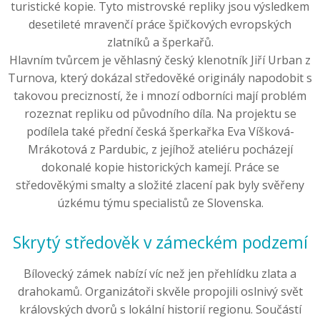
turistické kopie. Tyto mistrovské repliky jsou výsledkem
desetileté mravenčí práce špičkových evropských
zlatníků a šperkařů.
Hlavním tvůrcem je věhlasný český klenotník Jiří Urban z
Turnova, který dokázal středověké originály napodobit s
takovou precizností, že i mnozí odborníci mají problém
rozeznat repliku od původního díla. Na projektu se
podílela také přední česká šperkařka Eva Víšková-
Mrákotová z Pardubic, z jejíhož ateliéru pocházejí
dokonalé kopie historických kamejí. Práce se
středověkými smalty a složité zlacení pak byly svěřeny
úzkému týmu specialistů ze Slovenska.
Skrytý středověk v zámeckém podzemí
Bílovecký zámek nabízí víc než jen přehlídku zlata a
drahokamů. Organizátoři skvěle propojili oslnivý svět
královských dvorů s lokální historií regionu. Součástí