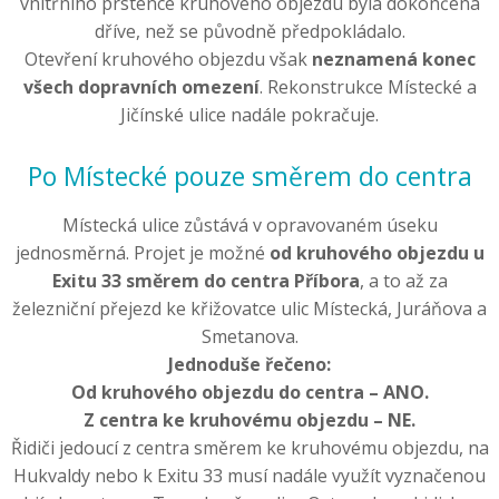
vnitřního prstence kruhového objezdu byla dokončena
dříve, než se původně předpokládalo.
Otevření kruhového objezdu však
neznamená konec
všech dopravních omezení
. Rekonstrukce Místecké a
Jičínské ulice nadále pokračuje.
Po Místecké pouze směrem do centra
Místecká ulice zůstává v opravovaném úseku
jednosměrná. Projet je možné
od kruhového objezdu u
Exitu 33 směrem do centra Příbora
, a to až za
železniční přejezd ke křižovatce ulic Místecká, Juráňova a
Smetanova.
Jednoduše řečeno:
Od kruhového objezdu do centra – ANO.
Z centra ke kruhovému objezdu – NE.
Řidiči jedoucí z centra směrem ke kruhovému objezdu, na
Hukvaldy nebo k Exitu 33 musí nadále využít vyznačenou