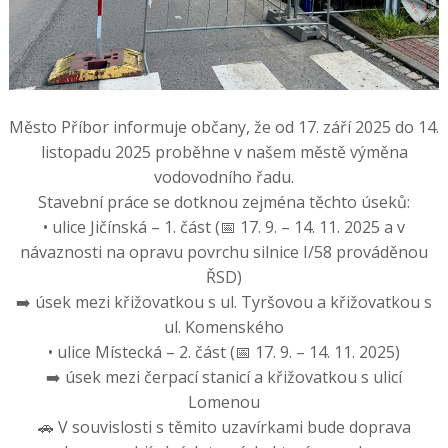
Město Příbor informuje občany, že od 17. září 2025 do 14.
listopadu 2025 proběhne v našem městě výměna
vodovodního řadu.
Stavební práce se dotknou zejména těchto úseků:
• ulice Jičínská – 1. část (📅 17. 9. – 14. 11. 2025 a v
návaznosti na opravu povrchu silnice I/58 prováděnou
ŘSD)
➡️ úsek mezi křižovatkou s ul. Tyršovou a křižovatkou s
ul. Komenského
• ulice Místecká – 2. část (📅 17. 9. – 14. 11. 2025)
➡️ úsek mezi čerpací stanicí a křižovatkou s ulicí
Lomenou
🚗 V souvislosti s těmito uzavírkami bude doprava