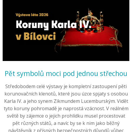
Pět symbolů moci pod jednou střechou
Středobodem celé výstavy je kompletní zastoupení pěti
korunovačních klenotů, které jsou úzce spjaty s osobou
Karla IV. a jeho synem Zikmundem Lucemburským. Vidět
tyto koruny pohromadě je naprostá vzácnost. V reálném
světě by zájemce o jejich prohlídku musel procestovat
pět různých států, a navíc by se k nim jako běžný
návštěvník z přísných bezpečnostních důvodů vůbec