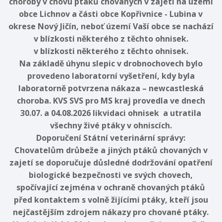
choroby v chovu ptáků chovaných v zajetí na území
obce Lichnov a části obce Kopřivnice - Lubina v
okrese Nový Jičín, neboť území Vaší obce se nachází
v blízkosti některého z těchto ohnisek.
v blízkosti některého z těchto ohnisek.
Na základě úhynu slepic v drobnochovech bylo
provedeno laboratorní vyšetření, kdy byla
laboratorně potvrzena nákaza – newcastleská
choroba. KVS SVS pro MS kraj provedla ve dnech
30.07. a 04.08.2026 likvidaci ohnisek a utratila
všechny živé ptáky v ohniscích.
Doporučení Státní veterinární správy:
Chovatelům drůbeže a jiných ptáků chovaných v
zajetí se doporučuje důsledné dodržování opatření
biologické bezpečnosti ve svých chovech,
spočívající zejména v ochraně chovaných ptáků
před kontaktem s volně žijícími ptáky, kteří jsou
nejčastějším zdrojem nákazy pro chované ptáky.