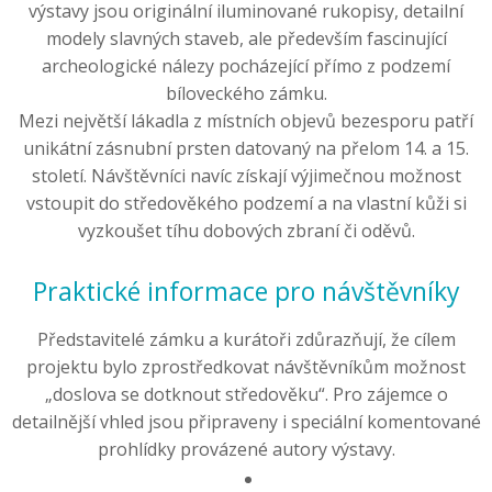
výstavy jsou originální iluminované rukopisy, detailní
modely slavných staveb, ale především fascinující
archeologické nálezy pocházející přímo z podzemí
bíloveckého zámku.
Mezi největší lákadla z místních objevů bezesporu patří
unikátní zásnubní prsten datovaný na přelom 14. a 15.
století. Návštěvníci navíc získají výjimečnou možnost
vstoupit do středověkého podzemí a na vlastní kůži si
vyzkoušet tíhu dobových zbraní či oděvů.
Praktické informace pro návštěvníky
Představitelé zámku a kurátoři zdůrazňují, že cílem
projektu bylo zprostředkovat návštěvníkům možnost
„doslova se dotknout středověku“. Pro zájemce o
detailnější vhled jsou připraveny i speciální komentované
prohlídky provázené autory výstavy.