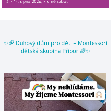
✨🌈 Duhový dům pro děti – Montessori
dětská skupina Příbor 🌈✨