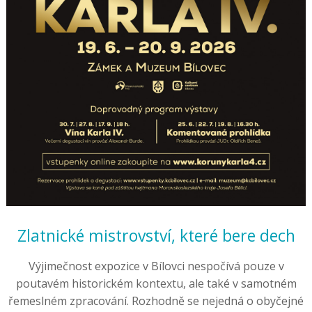
Zlatnické mistrovství, které bere dech
Výjimečnost expozice v Bílovci nespočívá pouze v
poutavém historickém kontextu, ale také v samotném
řemeslném zpracování. Rozhodně se nejedná o obyčejné