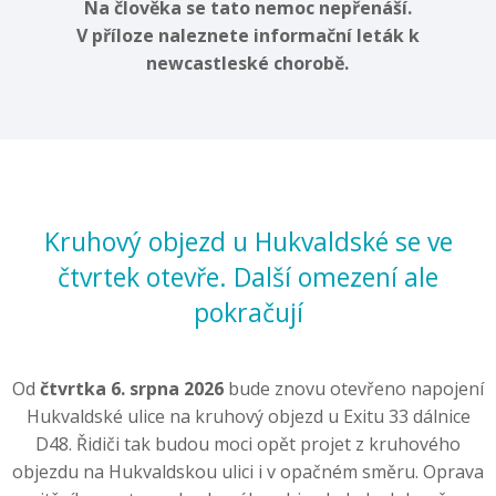
Na člověka se tato nemoc nepřenáší.
V příloze naleznete informační leták k
newcastleské chorobě.
Kruhový objezd u Hukvaldské se ve
čtvrtek otevře. Další omezení ale
pokračují
Od
čtvrtka 6. srpna 2026
bude znovu otevřeno napojení
Hukvaldské ulice na kruhový objezd u Exitu 33 dálnice
D48. Řidiči tak budou moci opět projet z kruhového
objezdu na Hukvaldskou ulici i v opačném směru. Oprava