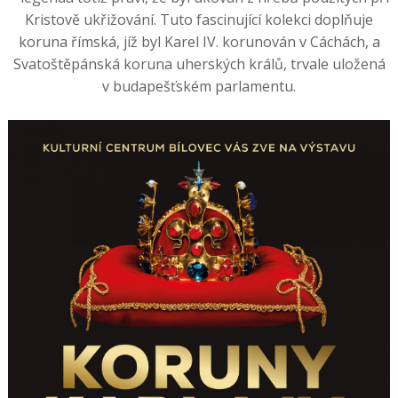
Kristově ukřižování. Tuto fascinující kolekci doplňuje
koruna římská, jíž byl Karel IV. korunován v Cáchách, a
Svatoštěpánská koruna uherských králů, trvale uložená
v budapešťském parlamentu.