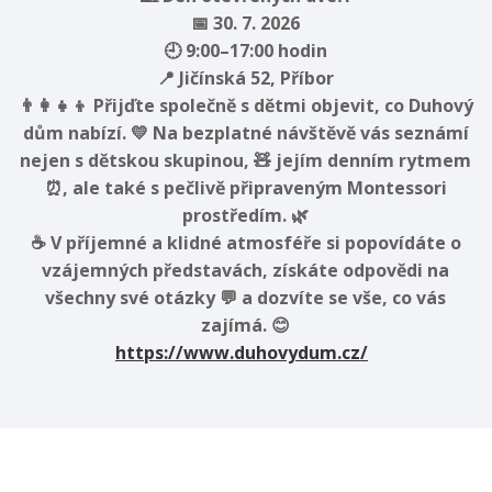
📅 30. 7. 2026
🕘 9:00–17:00 hodin
📍 Jičínská 52, Příbor
👨‍👩‍👧‍👦 Přijďte společně s dětmi objevit, co Duhový
dům nabízí. 💛 Na bezplatné návštěvě vás seznámí
nejen s dětskou skupinou, 🧸 jejím denním rytmem
⏰, ale také s pečlivě připraveným Montessori
prostředím. 🌿
☕ V příjemné a klidné atmosféře si popovídáte o
vzájemných představách, získáte odpovědi na
všechny své otázky 💬 a dozvíte se vše, co vás
zajímá. 😊
https://www.duhovydum.cz/