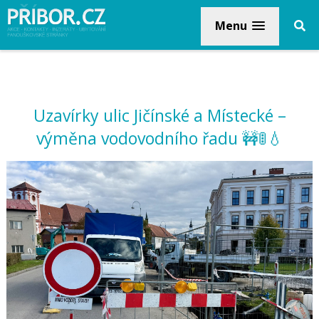
Menu
Uzavírky ulic Jičínské a Místecké –
výměna vodovodního řadu 🚧🚦💧