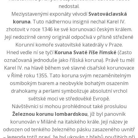
nedostal.
Meziystavenými exponáty vévodí
Svatováclavská
koruna
. Tuto nádhernou insignii nechal Karel IV.
zhotovit v roce 1346 ke své korunovaci českým králem.
Její nedozírně cenný originál odpočívá v přísně střežené
Korunní komoře svatovítské katedrály v Praze.
Hned vedle ní se tyčí
Koruna Svaté říše římské
(často
označovaná jednoduše jako říšská koruna). Právě tu měl
Karel IV. na hlavě během své slavné císařské korunovace
v Římě roku 1355. Tato koruna svým nezaměnitelným
osmibokým tvarem a neobvykle bohatým osazením
drahokamy a perlami symbolizuje absolutní vrchol
světské moci ve středověké Evropě.
Návštěvníci si mohou prohlédnout také proslulou
Železnou korunu lombardskou
, jíž byl panovník
korunován v Miláně na italského krále. Její název je
odvozen od tenkého železného pásku zasazeného uvnitř
– legenda totiž praví, že byl ukován z hřebů použitých při