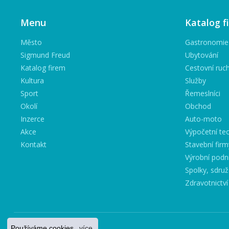
Menu
Katalog f
Město
Gastronomie
Sigmund Freud
Ubytování
Katalog firem
Cestovní ruc
Kultura
Služby
Sport
Řemeslníci
Okolí
Obchod
Inzerce
Auto-moto
Akce
Výpočetní tec
Kontakt
Stavební firm
Výrobní podn
Spolky, sdruž
Zdravotnictví
Používáme cookies.
více