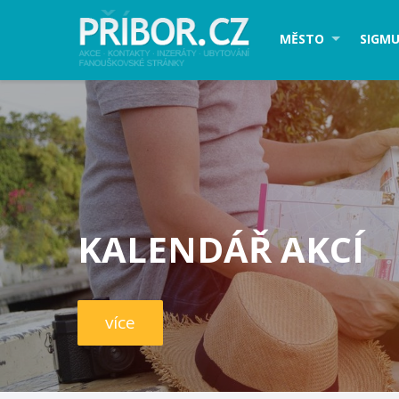
MĚSTO
SIGMU
KALENDÁŘ AKCÍ
více