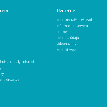
irem
Užitečné
kontakty Městský úřad
informace o serveru
h
cookies
ochrana údajů
videonávody
kontakt web
hnika, mobily, internet
y
iky
ení, družstva