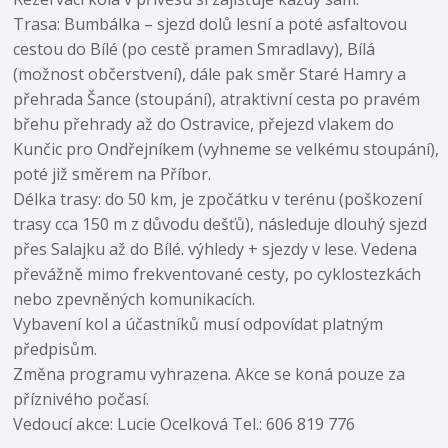
Trasa: Bumbálka – sjezd dolů lesní a poté asfaltovou
cestou do Bílé (po cestě pramen Smradlavy), Bílá
(možnost občerstvení), dále pak směr Staré Hamry a
přehrada Šance (stoupání), atraktivní cesta po pravém
břehu přehrady až do Ostravice, přejezd vlakem do
Kunčic pro Ondřejníkem (vyhneme se velkému stoupání),
poté již směrem na Příbor.
Délka trasy: do 50 km, je zpočátku v terénu (poškození
trasy cca 150 m z důvodu dešťů), následuje dlouhý sjezd
přes Salajku až do Bílé. výhledy + sjezdy v lese. Vedena
převážně mimo frekventované cesty, po cyklostezkách
nebo zpevněných komunikacích.
Vybavení kol a účastníků musí odpovídat platným
předpisům.
Změna programu vyhrazena. Akce se koná pouze za
příznivého počasí.
Vedoucí akce: Lucie Ocelková Tel.: 606 819 776