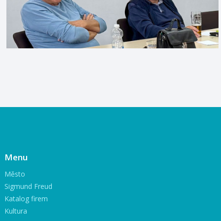
Menu
Město
Sigmund Freud
Katalog firem
Kultura