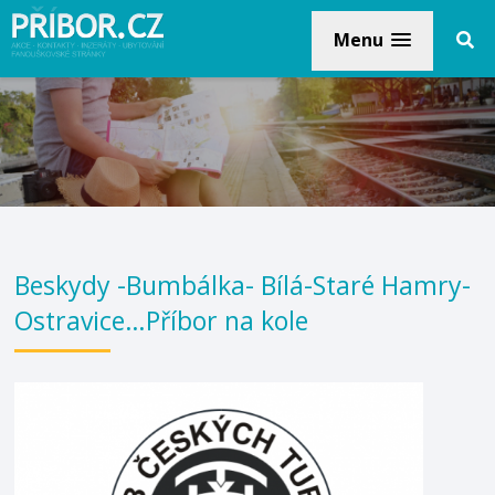
Menu
Beskydy -Bumbálka- Bílá-Staré Hamry-
Ostravice…Příbor na kole