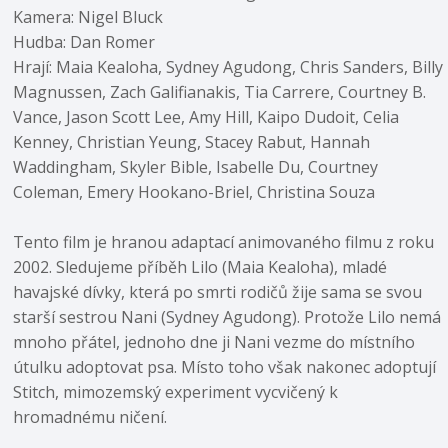
Kamera: Nigel Bluck
Hudba: Dan Romer
Hrají: Maia Kealoha, Sydney Agudong, Chris Sanders, Billy
Magnussen, Zach Galifianakis, Tia Carrere, Courtney B.
Vance, Jason Scott Lee, Amy Hill, Kaipo Dudoit, Celia
Kenney, Christian Yeung, Stacey Rabut, Hannah
Waddingham, Skyler Bible, Isabelle Du, Courtney
Coleman, Emery Hookano-Briel, Christina Souza
Tento film je hranou adaptací animovaného filmu z roku
2002. Sledujeme příběh Lilo (Maia Kealoha), mladé
havajské dívky, která po smrti rodičů žije sama se svou
starší sestrou Nani (Sydney Agudong). Protože Lilo nemá
mnoho přátel, jednoho dne ji Nani vezme do místního
útulku adoptovat psa. Místo toho však nakonec adoptují
Stitch, mimozemský experiment vycvičený k
hromadnému ničení.