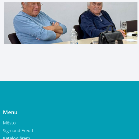
Menu
Město
Sigmund Freud
Katalog firem