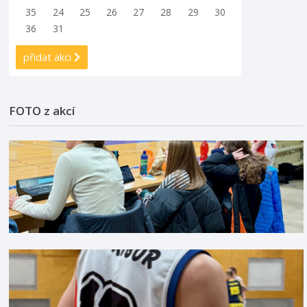
35
24
25
26
27
28
29
30
36
31
přidat akci
FOTO z akcí