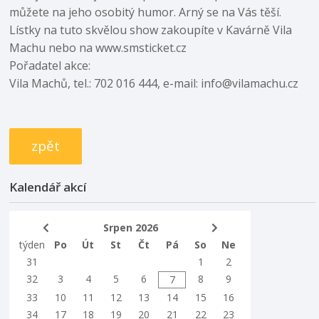
můžete na jeho osobitý humor. Arný se na Vás těší.
Lístky na tuto skvělou show zakoupíte v Kavárně Vila
Machu nebo na www.smsticket.cz
Pořadatel akce:
Vila Machů, tel.: 702 016 444, e-mail: info@vilamachu.cz
zpět
Kalendář akcí
Srpen 2026
týden
Po
Út
St
Čt
Pá
So
Ne
31
1
2
32
3
4
5
6
8
9
7
33
10
11
12
13
14
15
16
34
17
18
19
20
21
22
23