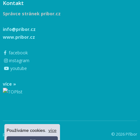
Kontakt
Správce stránek pribor.cz
info@pribor.cz
www.pribor.cz
facebook
instagram
youtube
více »
Používáme cookies.
více
powered by netnews
© 2026 Příbor