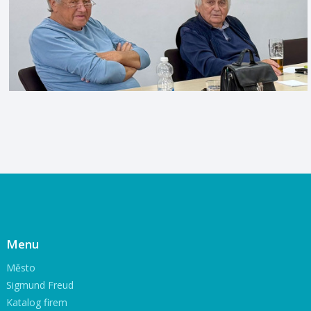
Menu
Město
Sigmund Freud
Katalog firem