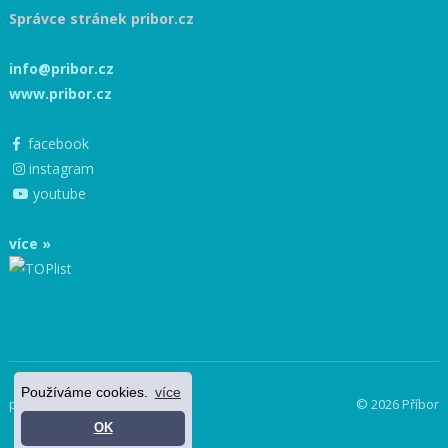
Správce stránek pribor.cz
info@pribor.cz
www.pribor.cz
facebook
instagram
youtube
více »
Používáme cookies.
více
powered by netnews
© 2026 Příbor
OK