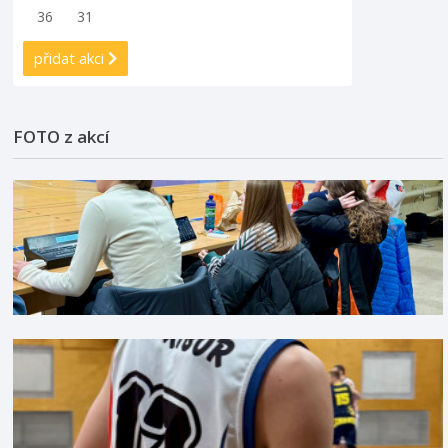
36
31
přidat akci
FOTO z akcí