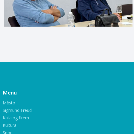
Menu
Město
Sigmund Freud
Katalog firem
Kultura
Sport