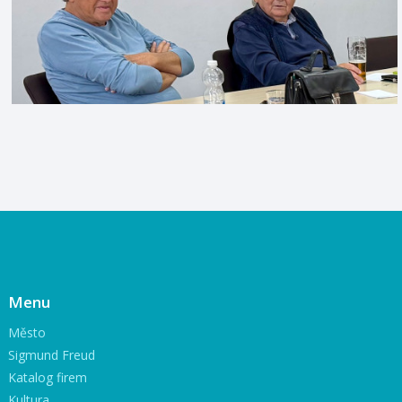
Menu
Město
Sigmund Freud
Katalog firem
Kultura