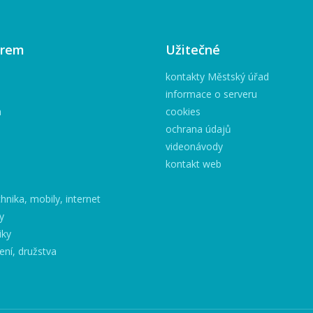
irem
Užitečné
kontakty Městský úřad
informace o serveru
h
cookies
ochrana údajů
videonávody
kontakt web
hnika, mobily, internet
y
iky
ení, družstva