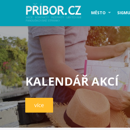
MĚSTO
SIGMU
KALENDÁŘ AKCÍ
více