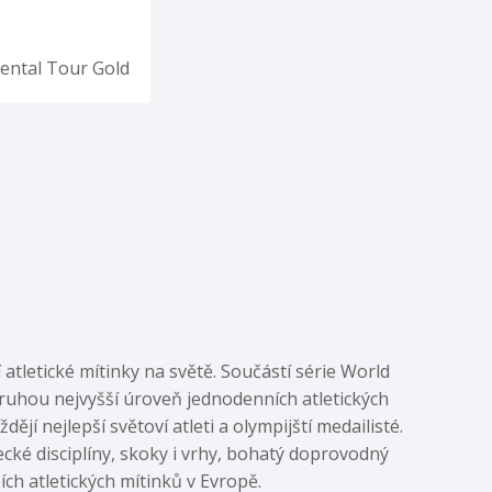
nental Tour Gold
 atletické mítinky na světě. Součástí série World
druhou nejvyšší úroveň jednodenních atletických
ějí nejlepší světoví atleti a olympijští medailisté.
ecké disciplíny, skoky i vrhy, bohatý doprovodný
ch atletických mítinků v Evropě.