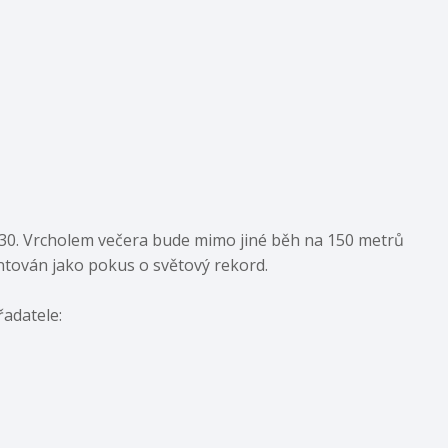
7:30. Vrcholem večera bude mimo jiné běh na 150 metrů
ntován jako pokus o světový rekord.
řadatele: