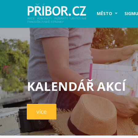
MĚSTO
SIGMU
KALENDÁŘ AKCÍ
více