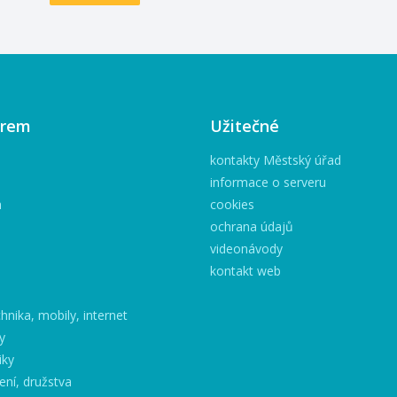
irem
Užitečné
kontakty Městský úřad
informace o serveru
h
cookies
ochrana údajů
videonávody
kontakt web
hnika, mobily, internet
y
iky
ení, družstva