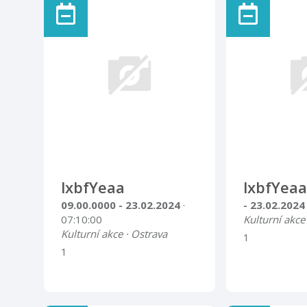
výstavy se uskuteční ve
středu 26. června 2019 v
17.00 hod. Velký výstavní sál
26. 6. – 28. 9. 2019
lxbfYeaa
lxbfYeaa
09.00.0000 - 23.02.2024
·
- 23.02.202
07:10:00
Kulturní akce
Kulturní akce · Ostrava
1
1