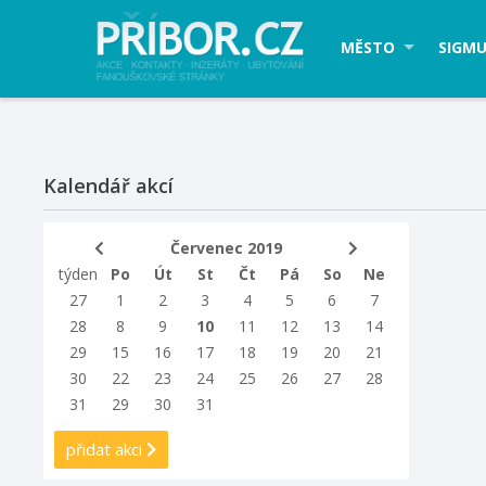
MĚSTO
SIGMU
Kalendář akcí
Červenec 2019
týden
Po
Út
St
Čt
Pá
So
Ne
27
1
2
3
4
5
6
7
28
8
9
10
11
12
13
14
29
15
16
17
18
19
20
21
30
22
23
24
25
26
27
28
31
29
30
31
přidat akci