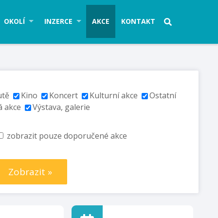
OKOLÍ
INZERCE
AKCE
KONTAKT
utě
Kino
Koncert
Kulturní akce
Ostatní
á akce
Výstava, galerie
zobrazit pouze doporučené akce
Zobrazit »