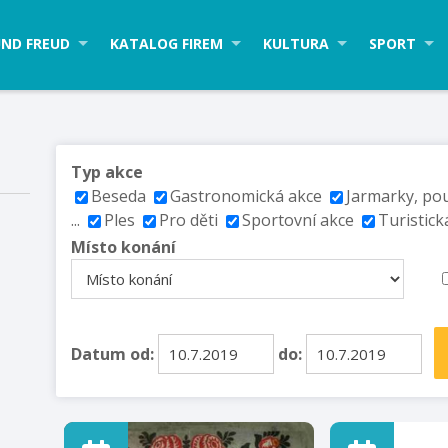
ND FREUD
KATALOG FIREM
KULTURA
SPORT
Typ akce
Beseda
Gastronomická akce
Jarmarky, po
...
Ples
Pro děti
Sportovní akce
Turistick
Místo konání
Datum od:
do: