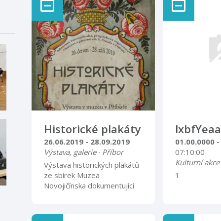
Historické plakáty
lxbfYeaa
26.06.2019 - 28.09.2019
01.00.0000 -
Výstava, galerie · Příbor
07:10:00
Kulturní akce
Výstava historických plakátů
ze sbírek Muzea
1
Novojičínska dokumentující
období od počátku 20.
století až do 80. let 20.
století Slavnostní vernisáž