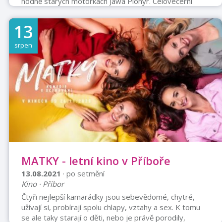
hodně starých motorkách Jawa Pionýr. Celovečerní
road movie Afrikou na Pionýru přináší ještě bláznivější a
odvážnější výpravu, než jaké známe díky žlutým
13
trabantům Dana Přibáně. Právě jedné z kultovních
expedic žlutých trabantů se vedoucí výpravy motorek
srpen
do Afriky, dobrodruh a režisér Marek Slobodník sám na
své Jawě 250 účastnil. Podobně, jako výrazné postavy
filmových komiksových vesmírů dostávají vlastní filmy,
tak i jeho samostatné dobrodruž ...
MATKY - letní kino v Příboře
13.08.2021
· po setmění
Kino · Příbor
Čtyři nejlepší kamarádky jsou sebevědomé, chytré,
užívají si, probírají spolu chlapy, vztahy a sex. K tomu
se ale taky starají o děti, nebo je právě porodily,