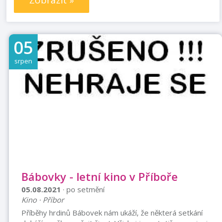
Zobrazit »
05
srpen
Bábovky - letní kino v Příboře
05.08.2021
· po setmění
Kino · Příbor
Příběhy hrdinů Bábovek nám ukáží, že některá setkání