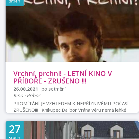
srpen
Vrchní, prchni! - LETNÍ KINO V
PŘÍBOŘE - ZRUŠENO !!!
26.08.2021
· po setmění
Kino · Příbor
PROMÍTÁNÍ JE VZHLEDEM K NEPŘÍZNIVÉMU POČASÍ
ZRUŠENO!!! Knikupec Dalibor Vrána věru nemá lehké
žití. Líbí se ženám, a ty se zase líbí jemu, a protože je
Dalibor mužem činu, značnou část jeho poctivě
27
nabytého výdělku polknou alimenty. Svou svízelnou
finanční situaci se rozhodne vylepšit způsobem zcela
srpen