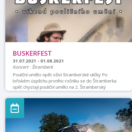
330,- Kč Dítě (do 15 let) 270,- Kč 300,- Kč Přihlášky do:
20. ...
BUSKERFEST
31.07.2021 - 01.08.2021
Koncert · Štramberk
Pouliční umělci opět oživí štramberské uličky Po
loňském úspěchu prvního ročníku se do Štramberka
opět chystají pouliční umělci na 2. Štramberský
Buskerfest. O prostředním prázdninovém víkendu 31.
7. – 1. 8. ožijí štramberské uličky nejen hudbou mnoha
žánrů, ale narazíte také na divadelníky, akrobaty,
kreslíře a možná i na „živou sochu“. Proč hrají na ulici a
ne někde v sále, jak by se slušelo? Inu: pouliční umění je
svébytnou disciplínou. Už dávno není považováno za
žebrání, naopak: na ul ...