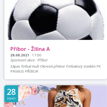
Příbor - Žilina A
28.08.2021
· 17:00
Sportovní akce · Příbor
Zápas fotbal muži Okresní přebor Fotbalový stadión FK
PRIMUS PŘÍBOR
28
srpen