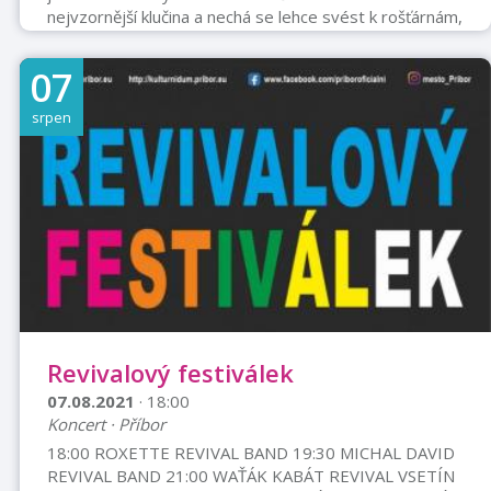
nejvzornější klučina a nechá se lehce svést k rošťárnám,
díky nimž prožívá nespočet napínavých dobrodružsví.
Jednoho dne je podveden, unesen a honí ho bandité
07
tajemným světem plným neuvěřitelných nestvůr – z
břicha obří ryby se přes zemi hraček dostane až na
srpen
pole zázraků. Podaří se Pinocchiovi uniknout a splnit si
svůj sen stát se opravdickým klukem? MĚSTSKÝ PARK
VŽDY PO SETMĚNÍ DEKY A OBČERSTV ...
Revivalový festiválek
07.08.2021
· 18:00
Koncert · Příbor
18:00 ROXETTE REVIVAL BAND 19:30 MICHAL DAVID
REVIVAL BAND 21:00 WAŤÁK KABÁT REVIVAL VSETÍN