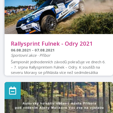
Rallysprint Fulnek - Odry 2021
06.08.2021 - 07.08.2021
Sportovní akce · Příbor
Šampionát jednodenních závodů pokračuje ve dnech 6.
– 7. srpna Rallysprintem Fulnek – Odry. K soutěži na
severu Moravy se přihlásila více než sedmdesátka
posádka, na které čeká šest rychlostních v okolí Fulneku
a Oder. Soutěž figuruje v kalendářích FIA CEZ Historic
Rally, Autoklub Rallysprint Série, Autoklub České
Trofeje v rally historických automobilů a Poháru 2+.
Hlavní favority třetího klání šampionátů RSS a Poháru
2+ je potřeba hledat mezi jezdci se speciály Rally2.
Těch se do závod ...