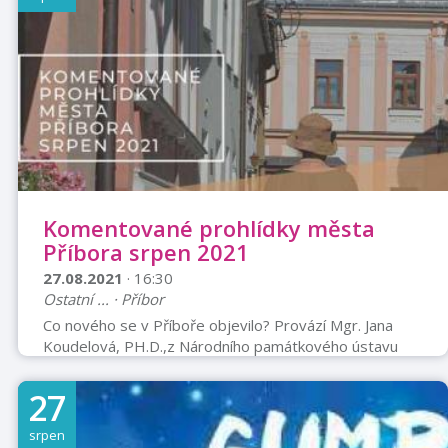
originálním. Využije toho, že si jej lidé v restauracích
často pletou s číšníkem a začne inkasovat. Netrvá
dlouho a stane se nepolapitelným fantomem pražských
(a později i mimopražských) restaura ...
Komentované prohlídky města
Příbora srpen 2021
27.08.2021
· 16:30
Ostatní ... · Příbor
Co nového se v Příboře objevilo? Provází Mgr. Jana
Koudelová, PH.D.,z Národního památkového ústavu
Sraz na náměstí Vstupenky je nutné zakoupit před
prohlídkou v TIC Příbor - 556 455 444
27
srpen