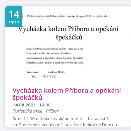
v jakékoli zvíře? Owen Huntigton žije pouze prací, jen
těžko hledá čas na svou ženu a malou dcerku. A pak to
14
přijde, Owen zdědí cirkus po svém strýčkovi. Tohle by
mohla být šance na změnu, na dobrodružství a zábavu,
srpen
na opravdový rodinný život. Malý cirkus je ale na pokraji
krachu, nestíhá konkurenci obrovského zábavního
řetězce, klauni, akrobati a další už jsou postarší a leccos
je bolí. To ...
Vycházka kolem Příbora a opékání
špekáčků
14.08.2021
· 14:00
Turistická akce · Příbor
Sraz: 14:00 u Klokočovského mostu - trasa asi 5
kmPosezení v areálu obč. sdružení Klokočov.Dobrou
náladu a špekáčky s sebou. Opékání špekáčků