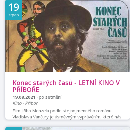
pozvěte své přátele.
19
srpen
Konec starých časů - LETNÍ KINO V
PŘÍBOŘE
19.08.2021
· po setmění
Kino · Příbor
Film Jiřího Menzela podle stejnojmenného románu
Vladislava Vančury je úsměvným vyprávěním, které nás
přenese do doby prvních let samostatné republiky.
Novými majiteli šlechtických sídel se tehdy stávali