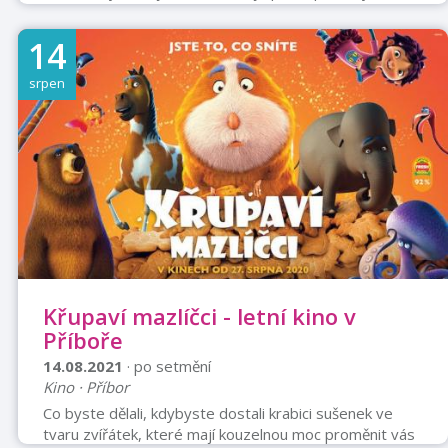
případně jsou těhotné. Sára (Hana Vagnerová) má
hezký zadek, a tak ho začala fotit a žít ve světě
14
sociálních sítí. Hedvika (Petra Hřebíčková) žije tak
trochu ve zlaté kleci, její manžel workoholik (Jiří
srpen
Langmajer) moc doma není, a tak není divu, že ji okouzlí
mladý zpěvák David (Vladimír Polívka). Zuzana (Sandra
Nováková) je po rozchodu s ...
Křupaví mazlíčci - letní kino v
Příboře
14.08.2021
· po setmění
Kino · Příbor
Co byste dělali, kdybyste dostali krabici sušenek ve
tvaru zvířátek, které mají kouzelnou moc proměnit vás