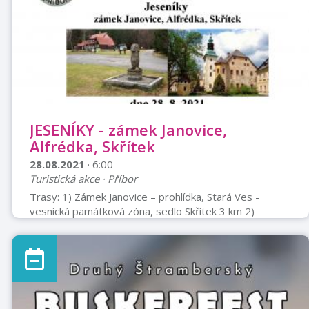
JESENÍKY - zámek Janovice,
Alfrédka, Skřítek
28.08.2021
· 6:00
Turistická akce · Příbor
Trasy: 1) Zámek Janovice – prohlídka, Stará Ves -
vesnická památková zóna, sedlo Skřítek 3 km 2)
Janovice zámek, sedlo Skřítek 7 km 3) Stará Ves,
Alfrédka, sedlo Skřítek 14,5 – 16 km Odjezd: 6:00 hod
Příbor, Tatra, 6:10 hod Příbor, Sokolovna, 6:20 hod
Kopřivnice, KB, 6: 35 hod Nový Jičín, Lidl Předpokládaný
návrat: do 21.00 hod. Cena: doprava autobusem a
mapa do dvojce člen KČT ostatní dospělý 300,- Kč