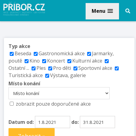
Menu
Typ akce
Beseda
Gastronomická akce
Jarmarky,
poutě
Kino
Koncert
Kulturní akce
Ostatní ...
Ples
Pro děti
Sportovní akce
Turistická akce
Výstava, galerie
Místo konání
zobrazit pouze doporučené akce
Datum od:
do: