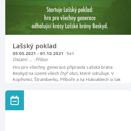
Lašský poklad
05.05.2021 - 01.10.2021
· furt
Ostatní ... · Příbor
Hru pro všechny generace připravila Lašská brána
Beskyd na území všech čtyř obcí, které sdružuje. V
Kopřivnici, Štramberku, Příboře a na Hukvaldech si tak
budete moci od května do října 2021 zahrát
outdoorovou zábavně-poznávací hru na osmi různých
trasách. “Rozhodli jsme se seznámit místní obyvatele a
turisty s krásami Lašské brány Beskyd. Zvolili jsme
takovou formu hry, která bude zajímavá pro všechny
generace. Můžou ji hrát jak děti s rodiči, tak mladé
páry, dospěláci i senioři. Námět pochází ...