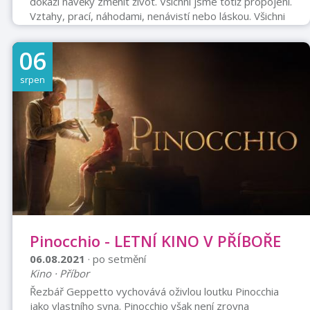
dokáží navěky změnit život. Všichni jsme totiž propojeni.
Vztahy, prací, náhodami, nenávistí nebo láskou. Všichni
jsme součástí té nejsložitější sítě, která je utkána z
emocí, mezi nimiž nechybí humor, ironie, bolest, napětí
06
a pochopitelně i láska a vášeň. Bábovky mapují
současné partnerské i rodinné vztahy, ukazují zábavné
srpen
a trefné situace z každodenního života, které zná každý
z nás. VSTUPNÉ 50,- Kč
Pinocchio - LETNÍ KINO V PŘÍBOŘE
06.08.2021
· po setmění
Kino · Příbor
Řezbář Geppetto vychovává oživlou loutku Pinocchia
jako vlastního syna. Pinocchio však není zrovna