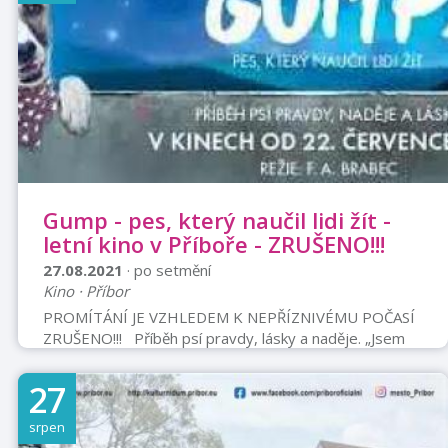
Gump - pes, který naučil lidi žít -
letní kino v Příboře - ZRUŠENO!!!
27.08.2021
· po setmění
Kino · Příbor
PROMÍTÁNÍ JE VZHLEDEM K NEPŘÍZNIVÉMU POČASÍ
ZRUŠENO!!! Příběh psí pravdy, lásky a naděje. „Jsem
Gump a byl jsem toulavej pes...“On vlastně každý pes
je v sobě tak trochu toulavý do té doby, než najde své
27
štěstí, a to štěstí pes najde jenom s člověkem. Můj
příběh je o hledání psího štěstí a také o překážkách a
srpen
pastech na cestě k tomu správnému člověku. Je o síle a