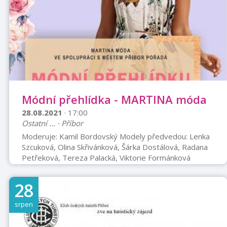
Módní přehlídka - MARTINA móda
28.08.2021
· 17:00
Ostatní ... · Příbor
Moderuje: Kamil Bordovský Modely předvedou: Lenka
Szcuková, Olina Skřivánková, Šárka Dostálová, Radana
Petřeková, Tereza Palacká, Viktorie Formánková
Občerstvení: Vinotéka U Radnice Vstupné 150,- Kč
28
srpen