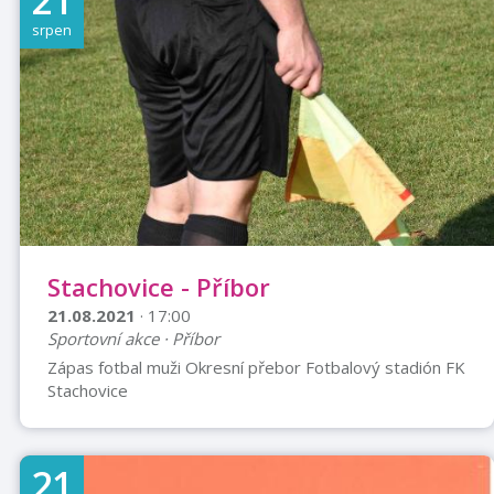
21
jednu hlavu, někdo dvě a někdo tři hlavy, někdo je
trochu kouzelný a jiný vůbec, z někoho jde trochu
srpen
hrůza, když se špatně vyspí, někdo už začíná věkem
kamenět. Kryjí se před sluncem a dobře se baví.
Jednoho dne ovšem oblíbený král kvůli zradě a
nastražené pasti zkamení a na jeho ...
Stachovice - Příbor
21.08.2021
· 17:00
Sportovní akce · Příbor
Zápas fotbal muži Okresní přebor Fotbalový stadión FK
Stachovice
21