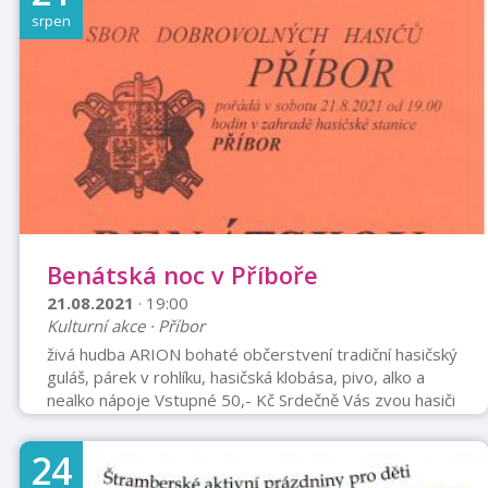
srpen
Benátská noc v Příboře
21.08.2021
· 19:00
Kulturní akce · Příbor
živá hudba ARION bohaté občerstvení tradiční hasičský
guláš, párek v rohlíku, hasičská klobása, pivo, alko a
nealko nápoje Vstupné 50,- Kč Srdečně Vás zvou hasiči
24