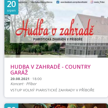
20
zbohatlíci, kteří sice měli peníze, neměli však noblesu
starých zámeckých pánů. Jednoho dne se u
srpen
poválečného regenta Stoklasy na zámku Kratochvíle
objeví domnělý ruský kníže Alexej Megalrogov.
Galantním chováním okouzlí celou společnost a do
přízemní reality přinese romantiku starých časů, která
...
HUDBA V ZAHRADĚ - COUNTRY
GARÁŽ
20.08.2021
· 18:00
Koncert · Příbor
VSTUP VOLNÝ PIARISTICKÉ ZAHRADY V PŘÍBOŘE