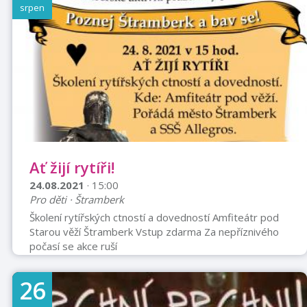
srpen
Ať žijí rytíři!
24.08.2021
· 15:00
Pro děti · Štramberk
Školení rytířských ctností a dovedností Amfiteátr pod
Starou věží Štramberk Vstup zdarma Za nepříznivého
počasí se akce ruší
26