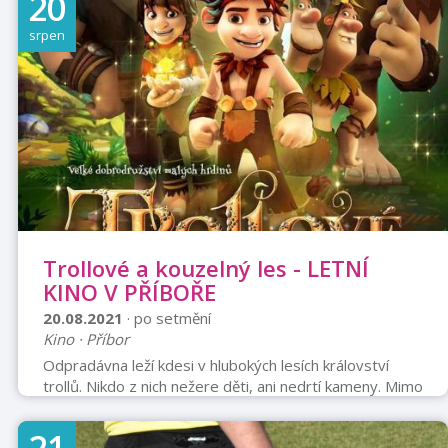
20
srpen
Trollové a kouzelný les - LETNÍ
KINO V PŘÍBOŘE
20.08.2021
· po setmění
Kino · Příbor
Odpradávna leží kdesi v hlubokých lesích království
trollů. Nikdo z nich nežere děti, ani nedrtí kameny. Mimo
dosah a zájem lidí si v přítmí a stínu užívají spokojeného
života a veselí pod vládou krále Gromma. Někdo má