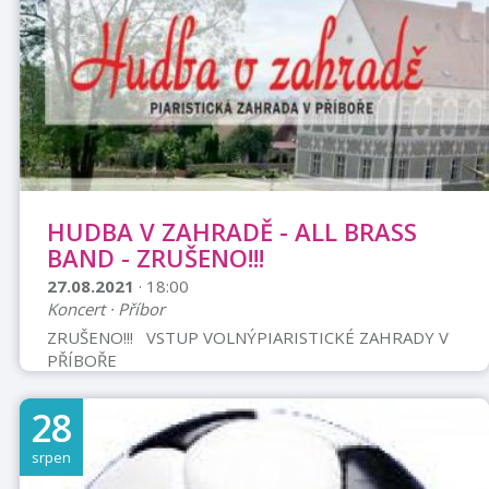
nezlomnosti, která se ukrývá v každém psovi. Ano i v
tom vašem, ve vaší čivavě, která na vás čeká celý den,
než přijdete z práce. ...
HUDBA V ZAHRADĚ - ALL BRASS
BAND - ZRUŠENO!!!
27.08.2021
· 18:00
Koncert · Příbor
ZRUŠENO!!! VSTUP VOLNÝPIARISTICKÉ ZAHRADY V
PŘÍBOŘE
28
srpen