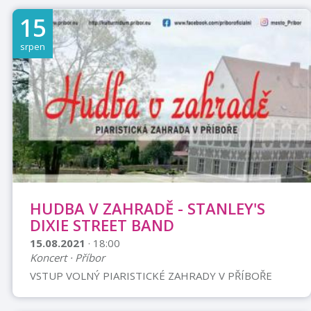
Palačinky, alko i nealko a další občerstvení
15
zajištěno.Informace: Vladimír Bilský Tel.: 737 375 203
Email: 1.kctpribor@email.cz
srpen
HUDBA V ZAHRADĚ - STANLEY'S
DIXIE STREET BAND
15.08.2021
· 18:00
Koncert · Příbor
VSTUP VOLNÝ PIARISTICKÉ ZAHRADY V PŘÍBOŘE