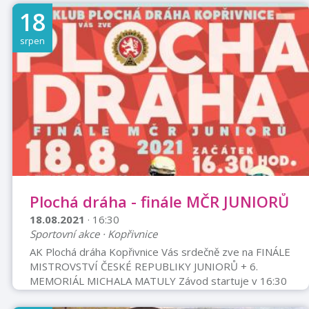
18
srpen
Plochá dráha - finále MČR JUNIORŮ
18.08.2021
· 16:30
Sportovní akce · Kopřivnice
AK Plochá dráha Kopřivnice Vás srdečně zve na FINÁLE
MISTROVSTVÍ ČESKÉ REPUBLIKY JUNIORŮ + 6.
MEMORIÁL MICHALA MATULY Závod startuje v 16:30
Vstupné 100 kč, děti do 15 let zdarma. Sdílejte,