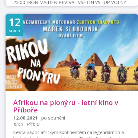
23:00 IRON MAIDEN REVIVAL VSETÍN VSTUP VOLNÝ
12
srpen
Afrikou na pionýru - letní kino v
Příboře
12.08.2021
· po setmění
Kino · Příbor
Cesta napříč africkým kontinentem na legendárních a