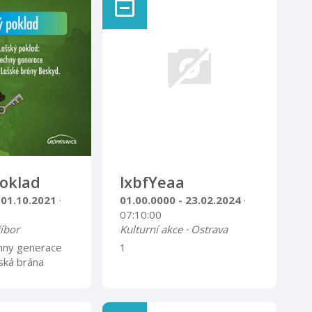
oklad
lxbfYeaa
 01.10.2021
·
01.00.0000 - 23.02.2024
·
07:10:00
říbor
Kulturní akce · Ostrava
hny generace
1
šská brána
emí všech čtyř
ružuje. V
tramberku,