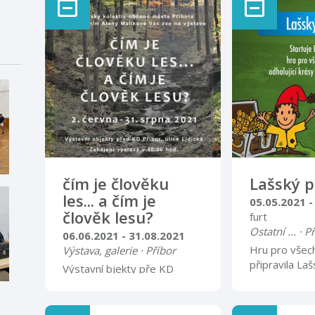
čím je člověku
Lašský p
les... a čím je
05.05.2021 -
člověk lesu?
furt
Ostatní ... · P
06.06.2021 - 31.08.2021
Hru pro všec
Výstava, galerie · Příbor
připravila La
Výstavní bjekty pře KD
Beskyd na úz
Příbor, ulice Lidická
obcí, které sd
Kopřivnici, Š