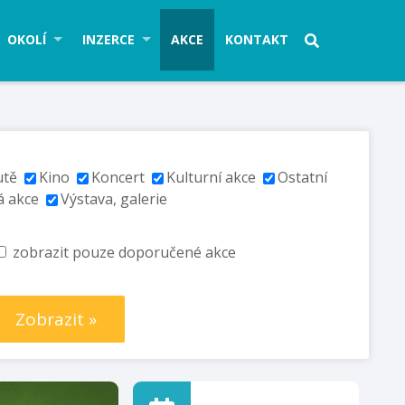
OKOLÍ
INZERCE
AKCE
KONTAKT
utě
Kino
Koncert
Kulturní akce
Ostatní
á akce
Výstava, galerie
zobrazit pouze doporučené akce
Zobrazit »