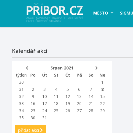
MĚSTO
SIGMU
Kalendář akcí
Srpen 2021
týden
Po
Út
St
Čt
Pá
So
Ne
30
1
31
2
3
4
5
6
7
8
32
9
10
11
12
13
14
15
33
16
17
18
19
20
21
22
34
23
24
25
26
27
28
29
35
30
31
přidat akci