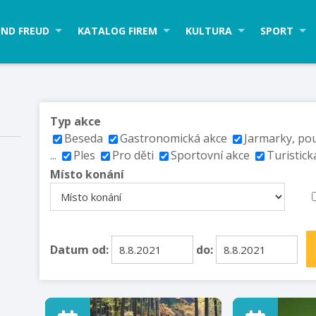
ND FREUD
KATALOG FIREM
KULTURA
SPORT
Typ akce
Beseda
Gastronomická akce
Jarmarky, po
...
Ples
Pro děti
Sportovní akce
Turistick
Místo konání
Datum od:
do: