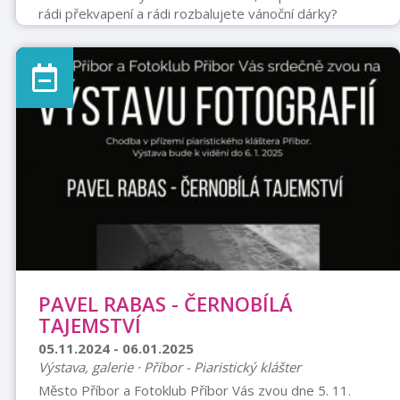
rádi překvapení a rádi rozbalujete vánoční dárky?
Přijďte v prosinci do knihovny! Vánoční balíčky s
neznámou knihou jsou pro vás připraveny k vyzvednutí
a vypůjčení v dospělém oddělení knihovny v kulturním
domě od 2. do 20. prosince. Otevírací doba knihovny:
pondělí, úterý, čtvrtek a pátek v době 7:30-12:00 a
13:00-18:00.
PAVEL RABAS - ČERNOBÍLÁ
TAJEMSTVÍ
05.11.2024 - 06.01.2025
Výstava, galerie · Příbor - Piaristický klášter
Město Příbor a Fotoklub Příbor Vás zvou dne 5. 11.