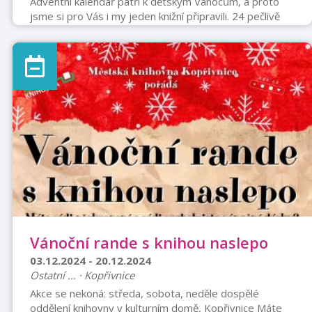
Adventní kalendář patří k dětským Vánocům, a proto
jsme si pro Vás i my jeden knižní připravili. 24 pečlivě
vybraných a tajně zabalených knížek pro menší i větší
děti na Vás bude čekat v našem oddělení pro děti.
Odpočítejte s námi poslední dny do Vánoc s poutavými
příběhy!
Vánoční rande s knihou naslepo
03.12.2024 - 20.12.2024
Ostatní ... · Kopřivnice
Akce se nekoná: středa, sobota, neděle dospělé
oddělení knihovny v kulturním domě, Kopřivnice Máte