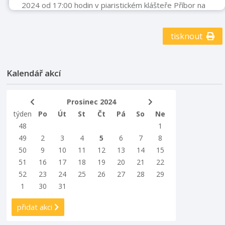
2024 od 17:00 hodin v piaristickém klášteře Příbor na
Výstavu fotografií s názvem Pavel Rabas - Černobílá
tajemství. Výstave je k vidění do 6. 1. 2025. Těšíme se
tisknout
na Vás.
Kalendář akcí
Prosinec 2024
týden
Po
Út
St
Čt
Pá
So
Ne
48
1
49
2
3
4
5
6
7
8
50
9
10
11
12
13
14
15
51
16
17
18
19
20
21
22
52
23
24
25
26
27
28
29
1
30
31
přidat akci