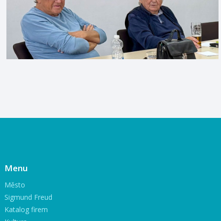
Menu
Město
Sigmund Freud
Katalog firem