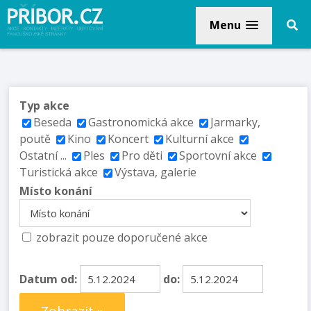
Menu
Typ akce
Beseda
Gastronomická akce
Jarmarky,
poutě
Kino
Koncert
Kulturní akce
Ostatní ...
Ples
Pro děti
Sportovní akce
Turistická akce
Výstava, galerie
Místo konání
zobrazit pouze doporučené akce
Datum od:
do: