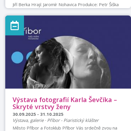
Jiří Berka Hrají: Jaromír Nohavica Produkce: Petr Šiška
Střih: Tomáš Simper Zvuk: Michael Míček, Filip Šnajdr
Film o Jaromíru Nohavicovi je životopisný dokument, ale
rozhodně není nudný a popisný. Jaromír – Jarek
Nohavica je oblíbený a úspěšný český písničkář s
písněmi, které známe všichni. Bylo o něm napsáno a
řečeno mnohé. Je to však jen střípek celkového obrazu
této výrazné a nejednoz ...
Výstava fotografií Karla Ševčíka –
Skryté vrstvy ženy
30.09.2025 - 31.10.2025
Výstava, galerie · Příbor - Piaristický klášter
Město Příbor a Fotoklub Příbor Vás srdečně zvou na