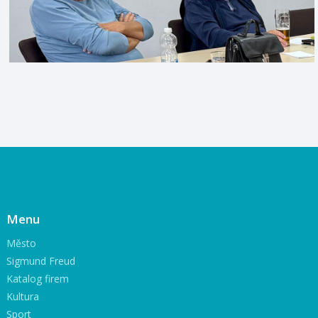
Menu
Město
Sigmund Freud
Katalog firem
Kultura
Sport