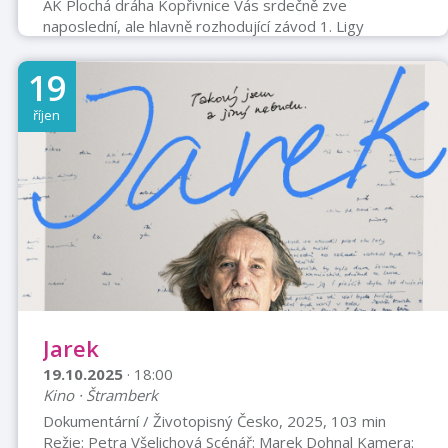
AK Plochá dráha Kopřivnice Vás srdečně zve
naposlední, ale hlavně rozhodující závod 1. Ligy
družstev, ve kterém půjde o vše. Přijďte podpořit náš
tým v boji o 1. místo celkového pořadí, doufáme že se
19
to letos podaří a prvoligový titul získáme.Závod
startuje v sobotu 19. 10. 2025 od 14:00 hodinVstupné
říjen
200 kčZTP a ptačí čtvrť 100,-ZTP/P a děti do 15 let
zdarma.Sdílejte, pozvěte své přátele
Jarek
19.10.2025
· 18:00
Kino · Štramberk
Dokumentární / Životopisný Česko, 2025, 103 min
Režie: Petra Všelichová Scénář: Marek Dohnal Kamera: