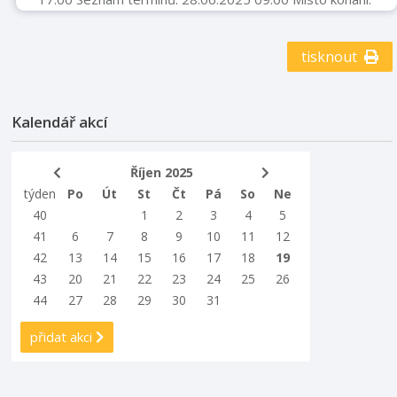
Centrum tradičních technologií Příbor Sbírkové
předměty v muzeích nepředstavují pouze kýžený
kontakt s minulostí, ale vytváří nové osobité světy,
tisknout
které podněcují lidskou fantazii a emoce. Výstava
„(Ne)obyčejný artefakt“ proto představí autentické
muzejní sbírkové předměty ve zcela netradičním světle
Kalendář akcí
pomocí fotografií vycházejících z vn ...
Říjen 2025
týden
Po
Út
St
Čt
Pá
So
Ne
40
1
2
3
4
5
41
6
7
8
9
10
11
12
42
13
14
15
16
17
18
19
43
20
21
22
23
24
25
26
44
27
28
29
30
31
přidat akci