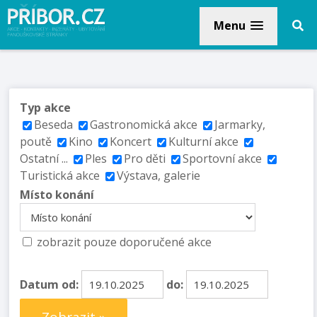
Menu
Typ akce
Beseda
Gastronomická akce
Jarmarky,
poutě
Kino
Koncert
Kulturní akce
Ostatní ...
Ples
Pro děti
Sportovní akce
Turistická akce
Výstava, galerie
Místo konání
zobrazit pouze doporučené akce
Datum od:
do: