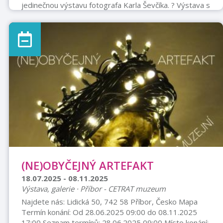
jedinečnou výstavu fotografa Karla Ševčíka. ? Výstava s
názvem Skryté vrstvy ženy bude k vidění v předsálí
Městské knihovny Příbor (1. patro piaristického
kláštera). ? Výstava potrvá od 2. 9. – 31. 10. 2025 ✨
Vernisáž proběhne v úterý 2. 9. 2025 v 17:00 Přijďte s
námi objevovat krásu a hloubku ženského světa
prostřednictvím objektivu talentovaného fotografa.
(NE)OBYČEJNÝ ARTEFAKT
18.07.2025 - 08.11.2025
Výstava, galerie · Příbor - CETRAT muzeum
Najdete nás: Lidická 50, 742 58 Příbor, Česko Mapa
Termín konání: Od 28.06.2025 09:00 do 08.11.2025
17:00 Seznam termínů: 28.06.2025 09:00 Místo konání: