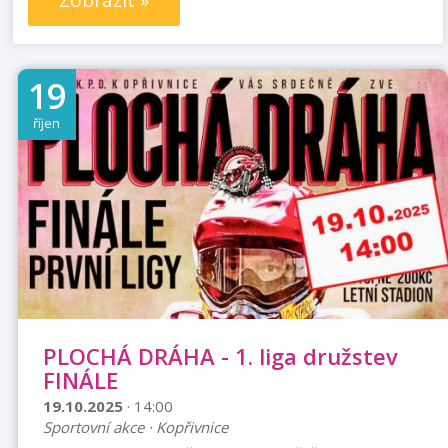
Zobrazit »
19
říjen
PLOCHÁ DRÁHA - 1. liga družstev
FINÁLE
19.10.2025
· 14:00
Sportovní akce · Kopřivnice