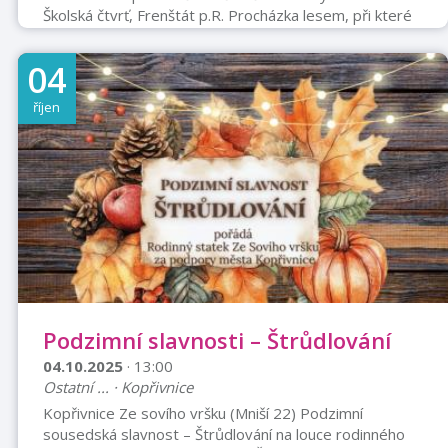
Školská čtvrť, Frenštát p.R. Procházka lesem, při které
potkáte draky, jednorožce, vílu, obra, čarodějnici a další
kouzelné bytosti. V cíli na vás čekají kreativní dílničky a
04
občerstvení. Pro příjemný průběh akce prosíme o
rezervaci.
říjen
Podzimní slavnosti – Štrůdlování
04.10.2025
· 13:00
Ostatní ... · Kopřivnice
Kopřivnice Ze sovího vršku (Mniší 22) Podzimní
sousedská slavnost – Štrůdlování na louce rodinného