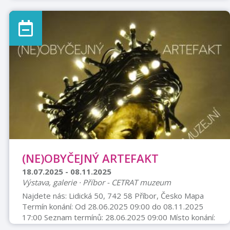
názvem Skryté vrstvy ženy bude k vidění v předsálí
Městské knihovny Příbor (1. patro piaristického
kláštera). ? Výstava potrvá od 2. 9. – 31. 10. 2025 ✨
Vernisáž proběhne v úterý 2. 9. 2025 v 17:00 Přijďte s
námi objevovat krásu a hloubku ženského světa
prostřednictvím objektivu talentovaného fotografa.
(NE)OBYČEJNÝ ARTEFAKT
18.07.2025 - 08.11.2025
Výstava, galerie · Příbor - CETRAT muzeum
Najdete nás: Lidická 50, 742 58 Příbor, Česko Mapa
Termín konání: Od 28.06.2025 09:00 do 08.11.2025
17:00 Seznam termínů: 28.06.2025 09:00 Místo konání:
Centrum tradičních technologií Příbor Sbírkové