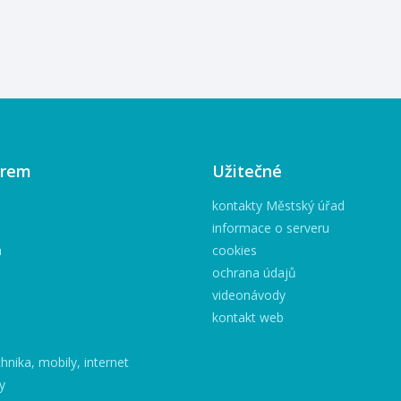
cenu si můžete zakoupit
fotografa Karl
vyřazené knihy a časopisy.
Výstava s ná
vrstvy ženy b
předsálí Měs
Příbor (1. pat
kláštera). ? 
od 2. 9. – 31
Vernisáž prob
9. 2025 v 17:
irem
Užitečné
námi objevov
hloubku žens
kontakty Městský úřad
prostřednictv
informace o serveru
talentovaného
h
cookies
ochrana údajů
videonávody
kontakt web
hnika, mobily, internet
y