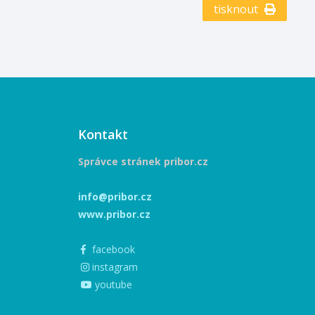
tisknout
08.11.2025 17:00 Seznam
a Ševčíka. ?
termínů: 28.06.2025 09:00
zvem Skryté
Místo konání: Centrum
ude k vidění v
tradičních technologií Příbor
tské knihovny
Sbírkové předměty v
ro piaristického
muzeích nepředstavují
Výstava potrvá
pouze kýžený kontakt s
. 10. 2025 ✨
minulostí, ale vytváří nové
ěhne v úterý 2.
osobité světy, které
00 Přijďte s
Kontakt
podněcují lidskou fantazii a
at krásu a
emoce. Výstava
kého světa
Správce stránek pribor.cz
„(Ne)obyčejný artefakt“
ím objektivu
proto představí autentické
 fotografa.
info@pribor.cz
muzejní sbírkové předměty
www.pribor.cz
ve zcela netradičním světle
pomocí fotografií
vycházejících z vn ...
facebook
instagram
youtube