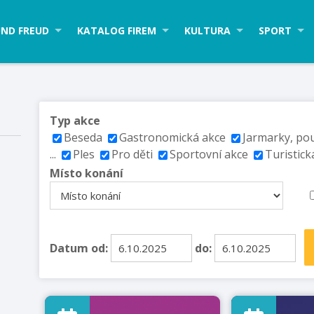
ND FREUD
KATALOG FIREM
KULTURA
SPORT
Typ akce
Beseda
Gastronomická akce
Jarmarky, po
...
Ples
Pro děti
Sportovní akce
Turistick
Místo konání
Datum od:
do: