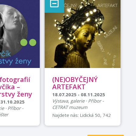
fotografií
(NE)OBYČEJNÝ
včíka –
ARTEFAKT
rstvy ženy
18.07.2025 - 08.11.2025
Výstava, galerie · Příbor -
 31.10.2025
CETRAT muzeum
ie · Příbor -
ášter
Najdete nás: Lidická 50, 742
58 Příbor, Česko Mapa
 a Fotoklub
Termín konání: Od
rdečně zvou na
28.06.2025 09:00 do
ýstavu