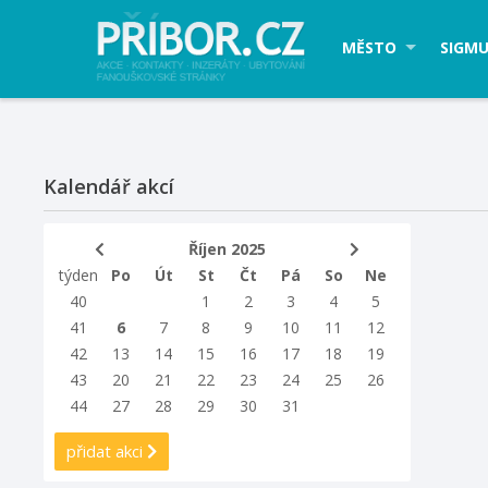
MĚSTO
SIGMU
Kalendář akcí
Říjen 2025
týden
Po
Út
St
Čt
Pá
So
Ne
40
1
2
3
4
5
41
6
7
8
9
10
11
12
42
13
14
15
16
17
18
19
43
20
21
22
23
24
25
26
44
27
28
29
30
31
přidat akci