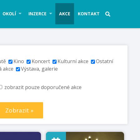
OKOLÍ
INZERCE
AKCE
KONTAKT
utě
Kino
Koncert
Kulturní akce
Ostatní
á akce
Výstava, galerie
zobrazit pouze doporučené akce
Zobrazit »