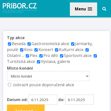
Menu
Typ akce
Beseda
Gastronomická akce
Jarmarky,
poutě
Kino
Koncert
Kulturní akce
Ostatní ...
Ples
Pro děti
Sportovní akce
Turistická akce
Výstava, galerie
Místo konání
zobrazit pouze doporučené akce
Datum od:
do: