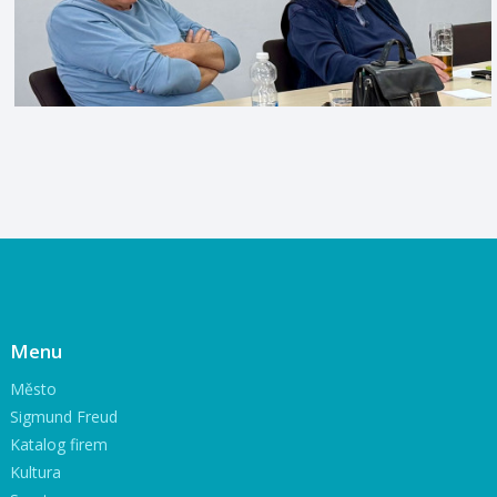
Menu
Město
Sigmund Freud
Katalog firem
Kultura