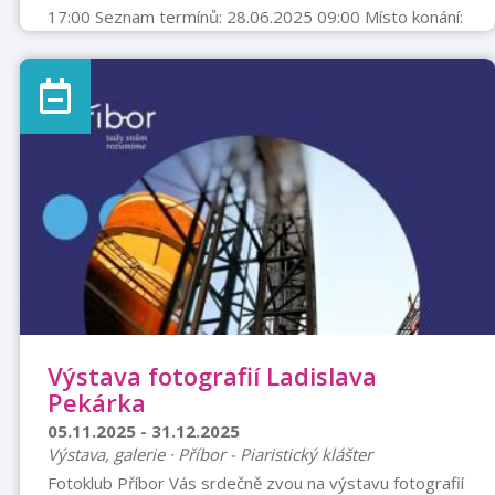
17:00 Seznam termínů: 28.06.2025 09:00 Místo konání:
Centrum tradičních technologií Příbor Sbírkové
předměty v muzeích nepředstavují pouze kýžený
kontakt s minulostí, ale vytváří nové osobité světy,
které podněcují lidskou fantazii a emoce. Výstava
„(Ne)obyčejný artefakt“ proto představí autentické
muzejní sbírkové předměty ve zcela netradičním světle
pomocí fotografií vycházejících z vn ...
Výstava fotografií Ladislava
Pekárka
05.11.2025 - 31.12.2025
Výstava, galerie · Příbor - Piaristický klášter
Fotoklub Příbor Vás srdečně zvou na výstavu fotografií