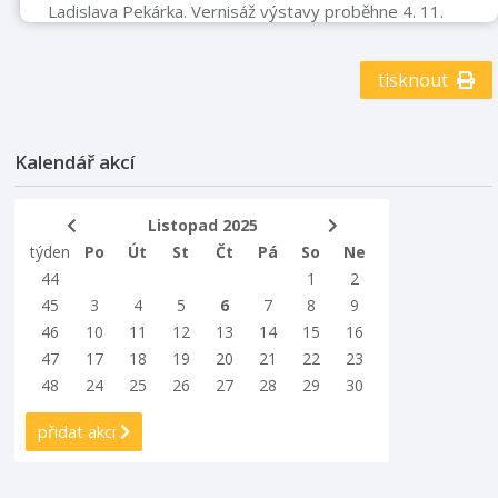
Ladislava Pekárka. Vernisáž výstavy proběhne 4. 11.
2025 od 17:00 hodin v chodbě Městské knihovny
Příbor, v 1. patře piaristického kláštera. Výstava potrvá
tisknout
do 31. 12. 2025. Volně dostupné.
Kalendář akcí
Listopad 2025
týden
Po
Út
St
Čt
Pá
So
Ne
44
1
2
45
3
4
5
6
7
8
9
46
10
11
12
13
14
15
16
47
17
18
19
20
21
22
23
48
24
25
26
27
28
29
30
přidat akci