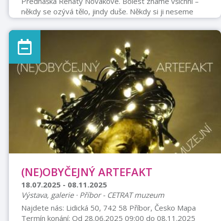
Přednáška Renáty Novákové. Bolest známe všichni –
někdy se ozývá tělo, jindy duše. Někdy si ji neseme
dlouho, jindy přijde nečekaně. Ať už je fyzická, emoční
nebo energetická, vždy má svůj důvod a zprávu,
kterou nám přináší. Na této přednášce společně
projdeme cestu, jak bolesti lépe porozumět a jak s ní
pracovat jemně, vědomě a celostně. Ukážeme si
jednoduchá dechová a uvolňovací cvičení, podíváme se
na to, jak s bolestí souvisejí emoce, ...
(NE)OBYČEJNÝ ARTEFAKT
18.07.2025 - 08.11.2025
Výstava, galerie · Příbor - CETRAT muzeum
Najdete nás: Lidická 50, 742 58 Příbor, Česko Mapa
Termín konání: Od 28.06.2025 09:00 do 08.11.2025