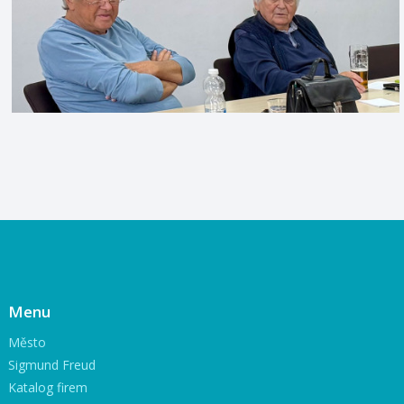
Menu
Město
Sigmund Freud
Katalog firem