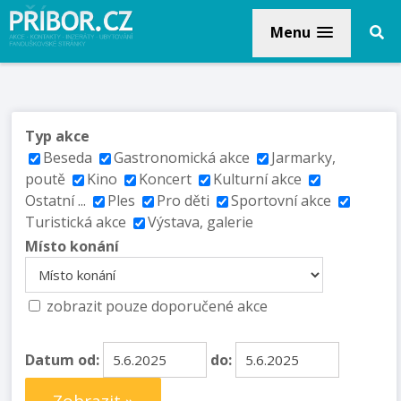
Menu
Typ akce
Beseda
Gastronomická akce
Jarmarky,
poutě
Kino
Koncert
Kulturní akce
Ostatní ...
Ples
Pro děti
Sportovní akce
Turistická akce
Výstava, galerie
Místo konání
zobrazit pouze doporučené akce
Datum od:
do: