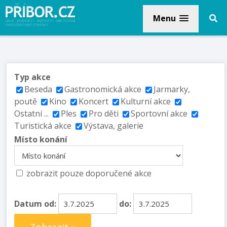
Menu
Typ akce
Beseda
Gastronomická akce
Jarmarky,
poutě
Kino
Koncert
Kulturní akce
Ostatní ...
Ples
Pro děti
Sportovní akce
Turistická akce
Výstava, galerie
Místo konání
zobrazit pouze doporučené akce
Datum od:
do: