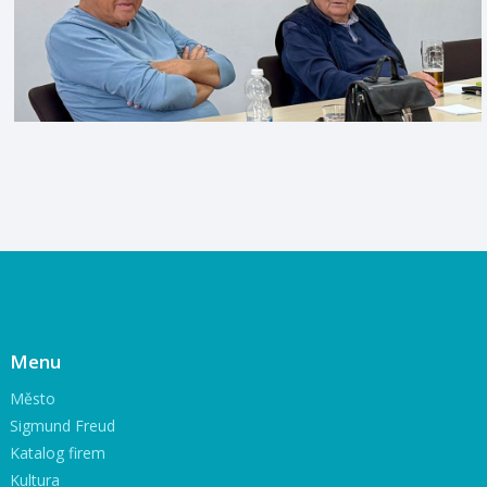
Menu
Město
Sigmund Freud
Katalog firem
Kultura