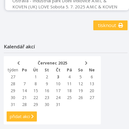
Ostrava - Industrial park Dolní Vítkovice A.M.C &
KOVEN (UK) LOVE Sobota 5. 7. 2025 A.M.C & KOVEN
(UK) Bru-C (UK) LOVE Středa 2. 7. 2025 Bru-C (UK)
Flowdan (UK) LOVE Čtvrtek 3. 7. 2025 Flowdan (UK)
John Newman (UK) LOVE Sobota 5. 7. 2025 John
tisknout
Newman (UK) Killer Hertz LIVE (UK) LOVE Pátek 4. 7.
2025 Killer Hertz LIVE (UK) Sub Focus (UK) LOVE
Středa 2. 7. 2025 Sub Focus (UK) Timmy Trumpet (AU)
Kalendář akcí
LOVE Středa 2. 7. 2025 Timm ...
Červenec 2025
týden
Po
Út
St
Čt
Pá
So
Ne
27
1
2
3
4
5
6
28
7
8
9
10
11
12
13
29
14
15
16
17
18
19
20
30
21
22
23
24
25
26
27
31
28
29
30
31
přidat akci