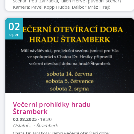
Scénář: Petr Zahrádka, Julien Hervé (původní scénář)
Kamera: Pavel Kopp Hudba: Dalibor Mráz Hrají:
Miroslav Donutil, Bolek Polívka, Jitka Čvančarová, Eva
Leinweberová, Filip František Červenka, Simona
02
Lewandowska, Žaneta Štipáková, Peter Bažo, Pavel
Kikinčuk, Antonín Hardt, Sára Rychlíková, Petr Vágner,
srpen
Jiří Ployhar ml., Julie Ostrčilová, Tereza Blažková,
Ondřej Bauer, Barbora Mottlová, Vasil Fridrich, Robert
Beca Cimburk-Kolovratníkovi ...
Večerní prohlídky hradu
Štramberk
02.08.2025
· 18:30
Ostatní ... · Štramberk
Chata Dr. Hrstky v rámci večerní otevírací doby