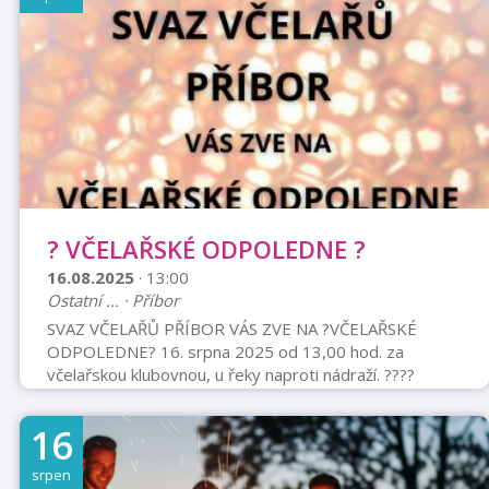
Strakafe Bohaté občerstvení Vstup je zdarma.
? VČELAŘSKÉ ODPOLEDNE ?
16.08.2025
· 13:00
Ostatní ... · Příbor
SVAZ VČELAŘŮ PŘÍBOR VÁS ZVE NA ?VČELAŘSKÉ
ODPOLEDNE? 16. srpna 2025 od 13,00 hod. za
včelařskou klubovnou, u řeky naproti nádraží. ?️???
Hudba, guláš, pivo, medovina, perníky, koláčky,
medovníky, tombola ... Na hojnou účast se těší
16
pořadatelé.
srpen