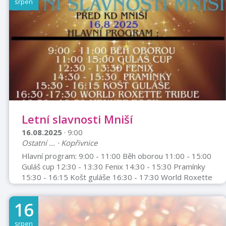
srpen
barvou hlasu. Sympatická Slovenka, svou tvorbu
charakterizuje jako "slovenský girl folk rap”. Na
klávesové nástroje jí dop ...
Letní slavnosti Mniší
16.08.2025
· 9:00
Ostatní ... · Kopřivnice
Hlavní program: 9:00 - 11:00 Běh oborou 11:00 - 15:00
Guláš cup 12:30 - 13:30 Fenix 14:30 - 15:30 Pramínky
15:30 - 16:15 Košt guláše 16:30 - 17:30 World Roxette
Tribue (pravděpodobně tribute band) 18:30 - 19:30
Menuet Rock 20:30 - 01:00 Koprock Doprovodný
16
program: Malování do písku Skákací hrady Hopsa Hejsa
RC modely Malování na obličej Soutěže pro děti Káva
srpen