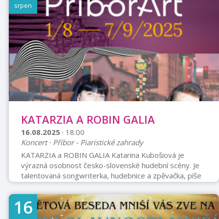
Petr Panzenberger, Petr Uhlík, Jiří Langmajer, Robert
srpen
Nebřenský, Jiří Lábus, Jiří Vyorálek, Juraj Loj, Petra
Bučková, Ema Klangová Businská, Ondřej Bauer,
Vladimír Škultéty, ...
KATARZIA A ROBIN GALIA
16.08.2025
· 18:00
Koncert · Příbor - Piaristické zahrady
KATARZIA a ROBIN GALIA Katarina Kubošiová je
výrazná osobnost česko-slovenské hudební scény. Je
talentovaná songwriterka, hudebnice a zpěvačka, píše
introspektivní, osobní texty o vztazích a společenských
tématech, ve kterých ale zároveň dokáže obsáhnout
16
realitu i pocity celé generace. Její hudební produkce má
nádech příjemného jazzu. Vládne zajímavou a originální