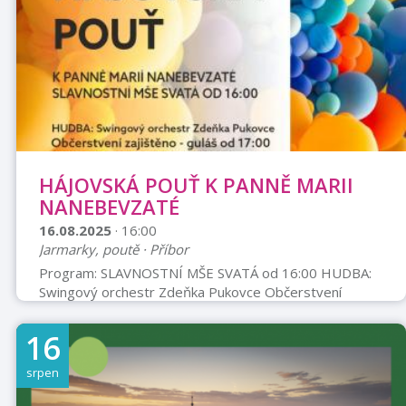
HÁJOVSKÁ POUŤ K PANNĚ MARII
NANEBEVZATÉ
16.08.2025
· 16:00
Jarmarky, poutě · Příbor
Program: SLAVNOSTNÍ MŠE SVATÁ od 16:00 HUDBA:
Swingový orchestr Zdeňka Pukovce Občerstvení
zajištěno - guláš od 17:00 Datum: SOBOTA 16. 8. 2025
Pořadatelé: Osadní výbor Hájov ve spolupráci s KDU-
16
ČSL Hájov a CZS Hájov Web: WWW.HAJOV.CZ
srpen