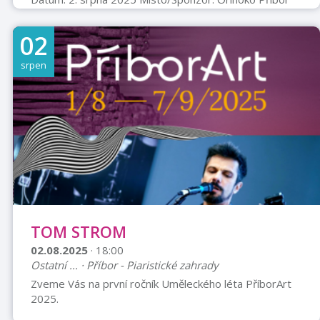
Vstupné a ochutnávka: Vstupné: Dobrovolné Cena
degustační porce: Symbolických 25 Kč Informace pro
02
soutěžící týmy: Registrace: Do 26. července 2025
Kontakt pro registraci: Paní Skřivánková, tel. 731 442
srpen
724 Počet týmů: 5 týmů (2-4 lidé na tým) Vybavení pro
týmy: Každý tým bude mít k dispozici veškeré vybavení
...
TOM STROM
02.08.2025
· 18:00
Ostatní ... · Příbor - Piaristické zahrady
Zveme Vás na první ročník Uměleckého léta PříborArt
2025.