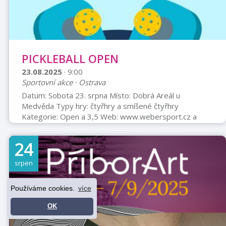
PICKLEBALL OPEN
23.08.2025
· 9:00
Sportovní akce · Ostrava
Datum: Sobota 23. srpna Místo: Dobrá Areál u
Medvěda Typy hry: čtyřhry a smíšené čtyřhry
Kategorie: Open a 3,5 Web: www.webersport.cz a
arealumedveda.cz Telefon registrace 731 222 000
24
srpen
Používáme cookies.
více
OK