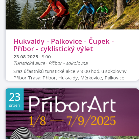
Hukvaldy - Palkovice - Čupek -
Příbor - cyklistický výlet
23.08.2025
· 8:00
Turistická akce · Příbor - sokolovna
Sraz účastníků turistické akce v 8 00 hod. u sokolovny
Příbor Trasa: Příbor, Hukvaldy, Měrkovice, Palkovice,
vrchol Čupek (nenáročné stoupání, nahoře bufet s
občerstvením) a zpět Příbor. Délka trasy: 40 km,
23
možnost prodloužení přehrada Olešná, Staříč rozhledna
celkem asi 55 km Vybavení kol a účastníků musí
srpen
odpovídat platným předpisům. Změna programu
vyhrazena. Akce se koná pouze za příznivého počasí.
Vedoucí akce: Lucie Ocelková Tel.: 606 819 776