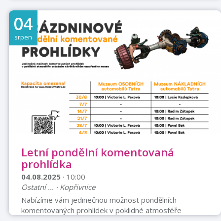
důraz na kvalitu produkce a na kvalitu zábavy. Vystoupí
v našlapané partě energických lidí. Svou živelnou
04
muzikou Vás podnítí k tancování či jiným příjemnostem.
Máte párty? My jsme párty! Energie, čiré muzikantství
srpen
a radost z toho, co se děje. Kapela, která je zároveň
posilovnou, mužským kruhem, rodinou, terapeutickou
skupinou a zás ...
Letní pondělní komentovaná
prohlídka
04.08.2025
· 10:00
Ostatní ... · Kopřivnice
Nabízíme vám jedinečnou možnost pondělních
komentovaných prohlídek v poklidné atmosféře
uzavřené expozice, nepřístupné ostatním