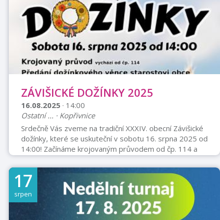
ZÁVIŠICKÉ DOŽÍNKY 2025
16.08.2025
· 14:00
Ostatní ... · Kopřivnice
Srdečně Vás zveme na tradiční XXXIV. obecní Závišické
dožínky, které se uskuteční v sobotu 16. srpna 2025 od
14:00! Začínáme krojovaným průvodem od čp. 114 a
slavnostním předáním dožínkového věnce starostovi
obce. Následuje bohatý program na zahradě
17
Pohostinství U Kremlů: - Ukázky lidových řemesel -
Výstava zemědělské techniky a hospodářských zvířat -
srpen
Ukázky hasičů a techniky - Ukázky judistů - Skákací
hrad, pěna (nezapomeňte pro děti oblečení na