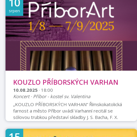
10
bude Jan Nedoma s týmem Goldova pekařství.
PŘIJĎTE K NÁM NA NEDĚLNÍ OBĚD. Gold tyčinky a
srpen
další pečivo – vyrábí Radim Honč – Goldovo pekařství
Příbor Gold tyčinky jsou 32 cm dlouhé, ručně kroucené
prvorepublikové pečivo ...
KOUZLO PŘÍBORSKÝCH VARHAN
10.08.2025
· 18:00
Koncert · Příbor - kostel sv. Valentina
„KOUZLO PŘÍBORSKÝCH VARHAN“ Římskokatolická
farnost a město Příbor uvádí Varhanní recitál se
sólovou trubkou představí skladby J. S. Bacha, F. X.
Brixiho, P. J. Vejvanovského, J. Křtitele Kuchaře a dalších
autorů. Interpreti • Hra na varhany: Karel Monsport a
Karolína Blablová, studentka Akademie Múzických