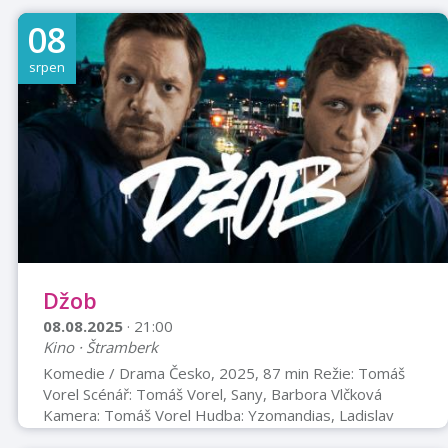
návštěvníkům. Letos se prohlídky konají nejen v Muzeu
08
nákladních automobilů Tatra, ale také v Muzeu
osobních automobilů Tatra. Každá prohlídka bude
srpen
jedinečná – každý z průvodců ji pojme po svém.
Prohlídky jsou součástí projektu „Technotrasa – surová
krása“, který propojuje unikátní technické památky
severní Moravy a Slezska. 28/07/2025 v 10:00 s
Victorii Laurou Pe ...
Džob
08.08.2025
· 21:00
Kino · Štramberk
Komedie / Drama Česko, 2025, 87 min Režie: Tomáš
Vorel Scénář: Tomáš Vorel, Sany, Barbora Vlčková
Kamera: Tomáš Vorel Hudba: Yzomandias, Ladislav
Zensor Hrají: Jiří Mádl, Tomáš Vorel jr., Diana Dulínková,