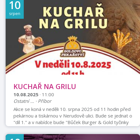
10
Kuchaře a další. Vstupné: Dobrovolné vstupné bude
věnováno na údržbu a opravu příborských varhan.
srpen
Pořádají Město Příbor a Římskokatolická farnost Příbor
KUCHAŘ NA GRILU
10.08.2025
· 11:00
Ostatní ... · Příbor
Akce se koná v neděli 10. srpna 2025 od 11 hodin před
pekárnou a tiskárnou v Nerudově ulici. Bude se jednat o
"díl 1." a v nabídce bude "Bůček Burger & Gold tyčinky
+ Hořké pivo a domácí limonáda". K poslechu bude hrát
kapela SRDÍČKO z Hranic na Moravě a šéfkuchařem