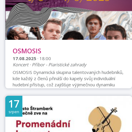
OSMOSIS
17.08.2025
· 18:00
Koncert · Příbor - Piaristické zahrady
OSMOSIS Dynamická skupina talentovaných hudebníků,
kde každý z členů přináší do kapely svůj individuální
hudební přístup, což zajišťuje výjimečnou dynamiku
tohoto uskupení. Jejich žánrově bohatý repertoár
vyniká patřičnou energií a nápaditou improvizací. Kromě
17
skladeb od světově uznávaných interpretů (Wayne
Shorter, Kenny Wheeler nebo Carla Bley) uslyšíte i
srpen
vlastní autorskou tvorbu. Robin Galia (piano), František
Vaníček (trubka), Petr Kalfus (saxofon), František
Kukula (bicí), Tomáš Lišk ...