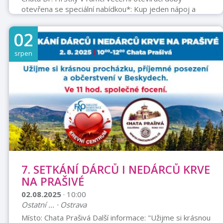
otevřena se speciální nabídkou*: Kup jeden nápoj a
druhý dostaneš zdarma... *Platí při předložení
vstupenky na Trúbu v rámci večerní prohlídky. Adresa
02
místa konání Hrad Štramberk, Štramberk 77,
Štramberk, 74266 Cena Plné vstupné: 100 Kč Snížené
srpen
vstupné: 50 Kč Rodinné vstupné: 250 Kč Děti do 6 let a
doprovod držitelů průkazu ZTPP - zdarma. Členové
Klubu českých turistů 50% sleva.
7. SETKÁNÍ DÁRCŮ I NEDÁRCŮ KRVE
NA PRAŠIVÉ
02.08.2025
· 10:00
Ostatní ... · Ostrava
Místo: Chata Prašivá Další informace: "Užijme si krásnou