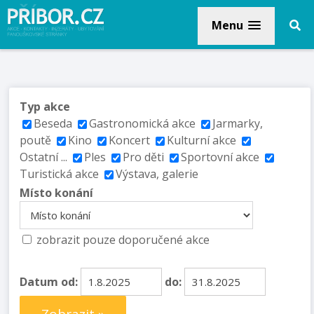
Menu
Typ akce
Beseda
Gastronomická akce
Jarmarky,
poutě
Kino
Koncert
Kulturní akce
Ostatní ...
Ples
Pro děti
Sportovní akce
Turistická akce
Výstava, galerie
Místo konání
zobrazit pouze doporučené akce
Datum od:
do: