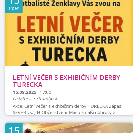
15
Umění v Praze • Hra na trubku: Sebastián Šupola,
srpen
absolvent Janáčkovy konzervatoře Ostrava a držitel 1.
ceny a titulu laureáta 22. ročníku mezinárodní
interpretační soutěže Pro Bohemia ...
LETNÍ VEČER S EXHIBIČNÍM DERBY
TURECKA
15.08.2025
· 17:00
Ostatní ... · Štramberk
Akce: Letní večer s exhibičním derby TURECKA Zápas:
SEVER vs. JIH Občerstvení: Maso a další dobroty z
grilu, pivo a prosecco Hudba: Hudební večer s DJ
Mikkem Datum: Pátek 15. srpna 2025 Výkop/Začátek:
15
17:00 Místo: Fotbalový stadion Pod Topoly v Ženklavě