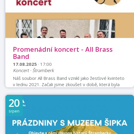
Promenádní koncert - All Brass
Band
17.08.2025
· 17:00
Koncert · Štramberk
Náš soubor All Brass Band vznikl jako žesťové kvinteto
v lednu 2021. Začali jsme zkoušet v době, která byla
vinou koronavirových opatření zřejmě nejméně vhodná,
leč možná právě proto jsme se vůbec dali dohromady,
20
neb jsme zkrátka jako muzikanti nechtěli sedět doma a
nehrát. Důležité je, že jsme začali pilně zkoušet,
srpen
nakupovat noty, aranžmá na míru, tříbili repertoár a po
uvolnění restrikcí jsme již v dubnu téhož roku měli své
první vystoupení v malebném městečku Štramberk