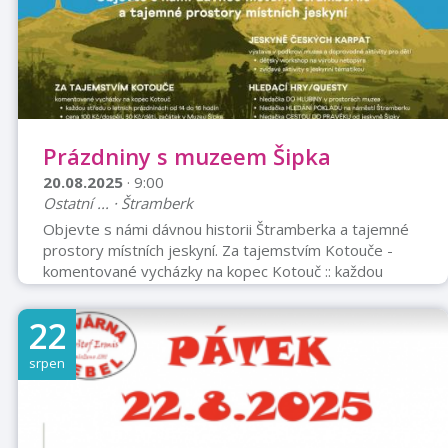
přímo pod hradem Trúba ...
Prázdniny s muzeem Šipka
20.08.2025
· 9:00
Ostatní ... · Štramberk
Objevte s námi dávnou historii Štramberka a tajemné
prostory místních jeskyní. Za tajemstvím Kotouče -
komentované vycházky na kopec Kotouč :: každou
středu o letních prázdninách do 14 do 16 hod. :: cena
100 Kč, děti 50 Kč :: začátek v muzeu Šipka Hledací
22
hry/questy :: hledačka DO HLUBINY v prostorách
muzea :: hledačka HLEDÁNÍ POKLADU na náměstí ve
srpen
Štramberku :: hledačka CESTOU DO PRAVĚKU Jeskyně
českých Karpat - výstava v podrkoví muzea a
doprovodné aktivity pro děti :: dětský w ...