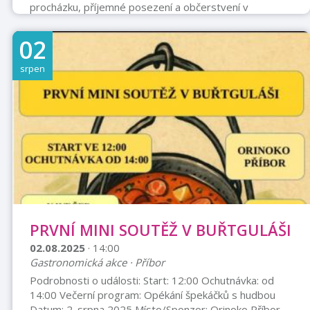
procházku, příjemné posezení a občerstvení v
Beskydech." "Ve 11 hod. společné focení." Fakultní
nemocnice Ostrava - Krevní centrum
02
srpen
PRVNÍ MINI SOUTĚŽ V BUŘTGULÁŠI
02.08.2025
· 14:00
Gastronomická akce · Příbor
Podrobnosti o události: Start: 12:00 Ochutnávka: od
14:00 Večerní program: Opékání špekáčků s hudbou
Datum: 2. srpna 2025 Místo/Sponzor: Orinoko Příbor