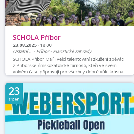
SCHOLA Příbor
23.08.2025
· 18:00
Ostatní ... · Příbor - Piaristické zahrady
SCHOLA Příbor Malí i velcí talentovaní i zkušení zpěváci
z Příborské římskokatolické farnosti, kteří ve svém
volném čase připravují pro všechny dobré vůle krásná
hudební představení k potěše sluchu a srdce. Celý
soubor vedou s láskou a péčí zralí hudební machři a
23
nadšenci Martin Monsport a Alena Obrusníková
(Juřenová). Sbor nejenom doprovází liturgii v kostelích,
srpen
ale snaží se přicházet stále s něčím novým. Velmi se jim
to daří a překvapí nás také tímto koncertem. Vstupné
dobrovolné