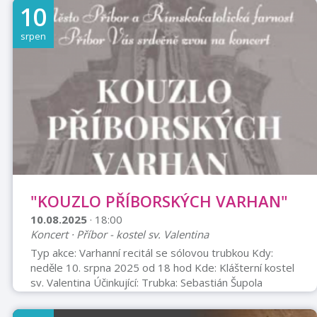
Děti zdarma. Organizátor Klub podnikatelů Štramberk
10
srpen
"KOUZLO PŘÍBORSKÝCH VARHAN"
10.08.2025
· 18:00
Koncert · Příbor - kostel sv. Valentina
Typ akce: Varhanní recitál se sólovou trubkou Kdy:
neděle 10. srpna 2025 od 18 hod Kde: Klášterní kostel
sv. Valentina Účinkující: Trubka: Sebastián Šupola
Varhany: Karel Monsport Program: Zazní skladby J. S.
Bacha, F. X. Brixiho, P. J. Vejvanovského, J. Křtitele