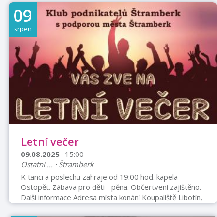
Filip Vorel, Lukáš Cína, Vilma Cibulková, Jan Kraus,
09
Zuzana Bydžovská, Eva Podzimková, Kristýna
Leichtová (více) Produkce: Miloslav Šmídmajer, Jaroslav
srpen
Sedláček, Tomáš Vorel Střih: Filip Maryško Zvuk: Matúš
Luhový Scénografie: Tomáš Vorel Masky: Veronika
Riehs Kostýmy: Iva Rašková, ...
Letní večer
09.08.2025
· 15:00
Ostatní ... · Štramberk
K tanci a poslechu zahraje od 19:00 hod. kapela
Ostopět. Zábava pro děti - pěna. Občertvení zajištěno.
Další informace Adresa místa konání Koupaliště Libotín,
Libotín, Štramberk, 74266 Cena Plné vstupné: 100 Kč