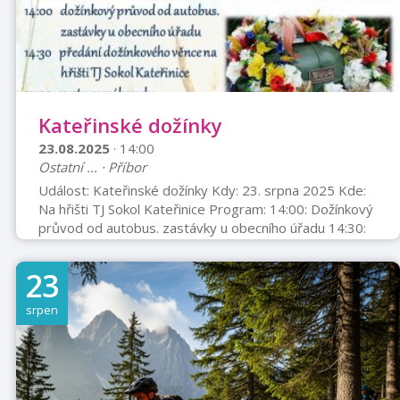
Kateřinské dožínky
23.08.2025
· 14:00
Ostatní ... · Příbor
Událost: Kateřinské dožínky Kdy: 23. srpna 2025 Kde:
Na hřišti TJ Sokol Kateřinice Program: 14:00: Dožínkový
průvod od autobus. zastávky u obecního úřadu 14:30:
Předání dožínkového věnce na hřišti TJ Sokol Kateřinice
15:00: Vystoupení kapely Petrvald'anka 15:00:
23
Předvedení rádiem řízených modelů 17:00:
Vyhodnocení soutěže o nejlepší „sladký závin“ 19:00:
srpen
Hudební skupina Maras Banda Doprovodné aktivity:
Smyslové hraní pro děti Skákací hrady Cyklokuriozity
Řet ...