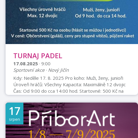
převlečení!) - Slámové bludiště, sout ...
TURNAJ PADEL
17.08.2025
· 9:00
Sportovní akce · Nový Jičín
Kdy: Neděle 17. 8. 2025 Pro koho: Muži, ženy, junioři
Úroveň hráčů: Všechny Kapacita: Maximálně 12 dvojic
Čas: Od 9:00 do cca 14:00 hod. Startovné: 500 Kč na
osobu (hlásit se mohou i jednotlivci) V ceně:
Občerstvení (guláš), ceny pro vítěze, zapůjčení raket
17
Registrace: Registrace je nutná. E-mail: info@padel-
centrum.cz Telefon: +420 777 170 417
srpen