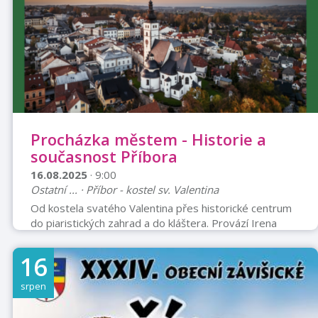
Procházka městem - Historie a
současnost Příbora
16.08.2025
· 9:00
Ostatní ... · Příbor - kostel sv. Valentina
Od kostela svatého Valentina přes historické centrum
do piaristických zahrad a do kláštera. Provází Irena
Nedomová Vstupné 50 Kč
16
srpen