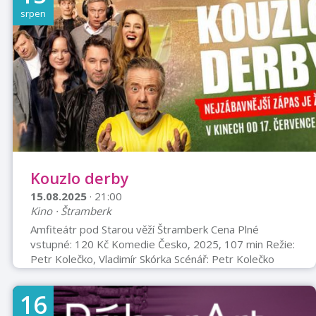
Vstup: ZDARMA
srpen
Kouzlo derby
15.08.2025
· 21:00
Kino · Štramberk
Amfiteátr pod Starou věží Štramberk Cena Plné
vstupné: 120 Kč Komedie Česko, 2025, 107 min Režie:
Petr Kolečko, Vladimír Skórka Scénář: Petr Kolečko
Kamera: Jan Šťastný Hudba: Viliam Béreš Hrají: Michal
Dlouhý, Petra Nesvačilová, Ondřej Sokol, Martin Finger,
16
Jitka Čvančarová, Michal Isteník, Lukáš Duy Anh Tran,