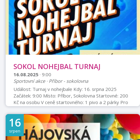
SOKOL NOHEJBAL TURNAJ
16.08.2025
· 9:00
Sportovní akce · Příbor - sokolovna
Událost: Turnaj v nohejbale Kdy: 16. srpna 2025
Začátek: 9:00 Místo: Příbor, Sokolovna Startovné: 200
Kč na osobu V ceně startovného: 1 pivo a 2 párky Pro
koho: Pouze pro neregistrované hráče Platba:
Startovné se platí na účet, který je uveden u QR kódu.
16
Poznámka: V případě zrušení turnaje z důvodu
špatného počasí bude startovné vráceno. Kontakt:
srpen
sokol.nohejbal@seznam.cz