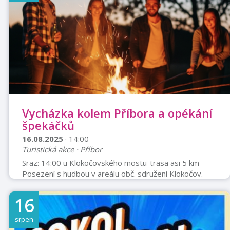
Vycházka kolem Příbora a opékání
špekáčků
16.08.2025
· 14:00
Turistická akce · Příbor
Sraz: 14:00 u Klokočovského mostu-trasa asi 5 km
Posezení s hudbou v areálu obč. sdružení Klokočov.
Dobrou náladu a špekáčky sebou. Pokud někdo má
domácí marmeládu, přineste. Opékání špekáčků
16
Palačinky, alko i nealko a další občerstvení zajištěno.
Informace: Vladimír Bilský Tel.: 737 375 203 Email:
srpen
1.kctpribor@email.cz