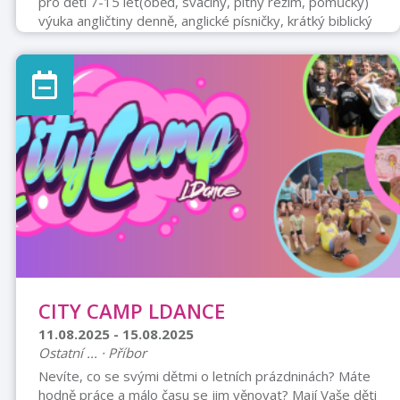
pro děti 7-15 let(oběd, svačiny, pitný režim, pomůcky)
výuka angličtiny denně, anglické písničky, krátký biblický
příběh, workshopy Těší se na tebe Ľubko Ľubomír
Čermák tel: 737 568 554 cermak@detskamisie.cz
CITY CAMP LDANCE
11.08.2025 - 15.08.2025
Ostatní ... · Příbor
Nevíte, co se svými dětmi o letních prázdninách? Máte
hodně práce a málo času se jim věnovat? Mají Vaše děti