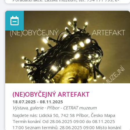
mail: lmrecepce@kdk.cz
(NE)OBYČEJNÝ ARTEFAKT
18.07.2025 - 08.11.2025
Výstava, galerie · Příbor - CETRAT muzeum
Najdete nás: Lidická 50, 742 58 Příbor, Česko Mapa
Termín konání: Od 28.06.2025 09:00 do 08.11.2025
17:00 Seznam termínů: 28.06.2025 09:00 Místo konání: