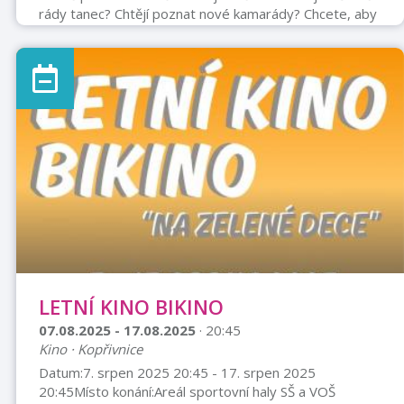
rády tanec? Chtějí poznat nové kamarády? Chcete, aby
si užily týden plný zábavy, pohybu a her? Tak neváhejte
a přihlaste je na příměstský taneční tábor, který se
koná pod záštitou taneční skupiny LDance. Vaše dětičky
se mohou těšit na bohatý program plný tance,
sportovního vyžití, letních radovánek, workshopů s
pozvanými tanečníky, her a zážitků, na které budou
ještě dlouh ...
LETNÍ KINO BIKINO
07.08.2025 - 17.08.2025
· 20:45
Kino · Kopřivnice
Datum:7. srpen 2025 20:45 - 17. srpen 2025
20:45Místo konání:Areál sportovní haly SŠ a VOŠ