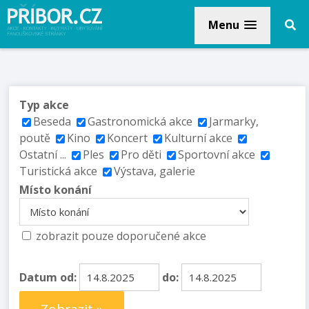
Menu
Typ akce
Beseda
Gastronomická akce
Jarmarky,
poutě
Kino
Koncert
Kulturní akce
Ostatní ...
Ples
Pro děti
Sportovní akce
Turistická akce
Výstava, galerie
Místo konání
zobrazit pouze doporučené akce
Datum od:
do: