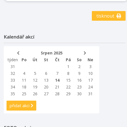
Centrum tradičních technologií Příbor Sbírkové
předměty v muzeích nepředstavují pouze kýžený
kontakt s minulostí, ale vytváří nové osobité světy,
tisknout
které podněcují lidskou fantazii a emoce. Výstava
„(Ne)obyčejný artefakt“ proto představí autentické
muzejní sbírkové předměty ve zcela netradičním světle
Kalendář akcí
pomocí fotografií vycházejících z vn ...
Srpen 2025
týden
Po
Út
St
Čt
Pá
So
Ne
31
1
2
3
32
4
5
6
7
8
9
10
33
11
12
13
14
15
16
17
34
18
19
20
21
22
23
24
35
25
26
27
28
29
30
31
přidat akci