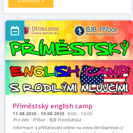
Zobrazit »
Příměstský english camp
11.08.2025 - 15.08.2025
· 8:00 - 16:00
Pro děti · Příbor - BJB Frenštátská
Informace a přihlašování online na www.detskamisie.cz