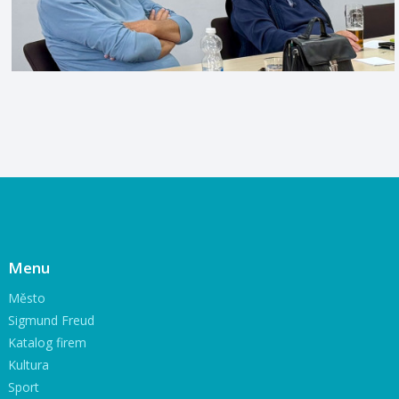
Menu
Město
Sigmund Freud
Katalog firem
Kultura
Sport