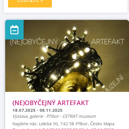
Zobrazit »
(NE)OBYČEJNÝ ARTEFAKT
18.07.2025 - 08.11.2025
Výstava, galerie · Příbor - CETRAT muzeum
Najdete nás: Lidická 50, 742 58 Příbor, Česko Mapa