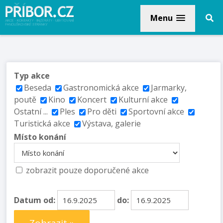
Menu
Typ akce
Beseda
Gastronomická akce
Jarmarky,
poutě
Kino
Koncert
Kulturní akce
Ostatní ...
Ples
Pro děti
Sportovní akce
Turistická akce
Výstava, galerie
Místo konání
zobrazit pouze doporučené akce
Datum od:
do: