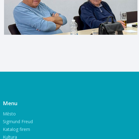
Menu
Město
Sigmund Freud
Katalog firem
Kultura