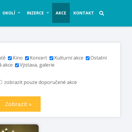
OKOLÍ
INZERCE
AKCE
KONTAKT
utě
Kino
Koncert
Kulturní akce
Ostatní
á akce
Výstava, galerie
zobrazit pouze doporučené akce
Zobrazit »