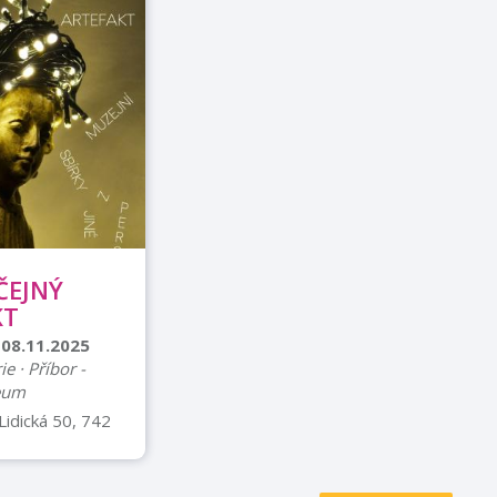
ČEJNÝ
KT
 08.11.2025
ie · Příbor -
eum
Lidická 50, 742
esko Mapa
í: Od
9:00 do