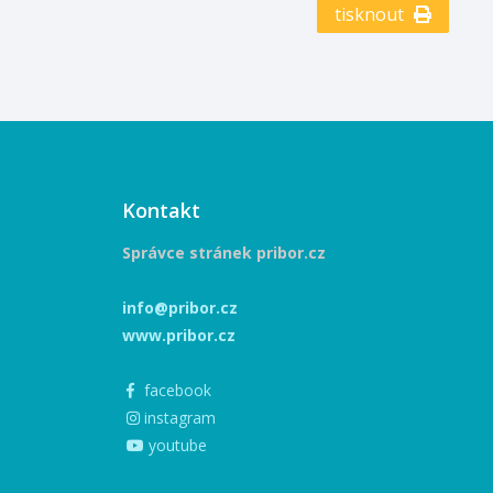
tisknout
17:00 Seznam
06.2025 09:00
: Centrum
hnologií Příbor
dměty v
edstavují
 kontakt s
 vytváří nové
, které
Kontakt
kou fantazii a
ava
Správce stránek pribor.cz
 artefakt“
ví autentické
info@pribor.cz
kové předměty
www.pribor.cz
adičním světle
afií
 vn ...
facebook
instagram
youtube