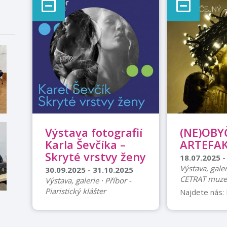
Výstava fotografií
(NE)OBY
Karla Ševčíka –
ARTEFA
Skryté vrstvy ženy
18.07.2025 -
Výstava, galer
30.09.2025 - 31.10.2025
CETRAT muz
Výstava, galerie · Příbor -
Piaristický klášter
Najdete nás: 
58 Příbor, Č
Město Příbor a Fotoklub
Termín konán
Příbor Vás srdečně zvou na
28.06.2025 0
jedinečnou výstavu