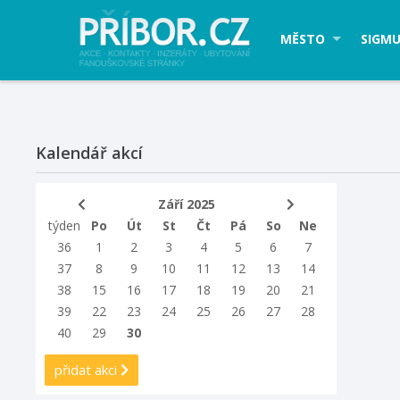
MĚSTO
SIGMU
Kalendář akcí
Září 2025
týden
Po
Út
St
Čt
Pá
So
Ne
36
1
2
3
4
5
6
7
37
8
9
10
11
12
13
14
38
15
16
17
18
19
20
21
39
22
23
24
25
26
27
28
40
29
30
přidat akci