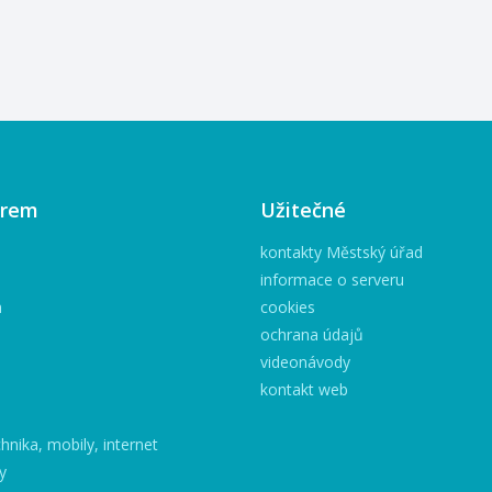
08.11.2025 
fotografa Karla Ševčíka. ?
termínů: 28.
Výstava s názvem Skryté
Místo konání
vrstvy ženy bude k vidění v
tradičních tec
předsálí Městské knihovny
Sbírkové pře
Příbor (1. patro piaristického
muzeích nepř
kláštera). ? Výstava potrvá
pouze kýžený
od 2. 9. – 31. 10. 2025 ✨
minulostí, ale
Vernisáž proběhne v úterý 2.
osobité světy
9. 2025 v 17:00 Přijďte s
irem
Užitečné
podněcují lids
námi objevovat krásu a
emoce. Výst
hloubku ženského světa
kontakty Městský úřad
„(Ne)obyčejný
prostřednictvím objektivu
informace o serveru
proto předsta
talentovaného fotografa.
h
cookies
muzejní sbír
ochrana údajů
ve zcela netr
videonávody
pomocí fotogr
vycházejících z
kontakt web
hnika, mobily, internet
y