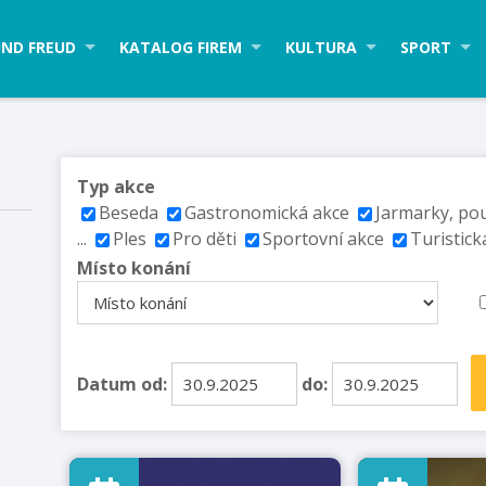
ND FREUD
KATALOG FIREM
KULTURA
SPORT
Typ akce
Beseda
Gastronomická akce
Jarmarky, po
...
Ples
Pro děti
Sportovní akce
Turistick
Místo konání
Datum od:
do: