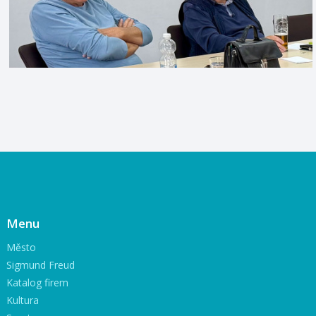
Menu
Město
Sigmund Freud
Katalog firem
Kultura