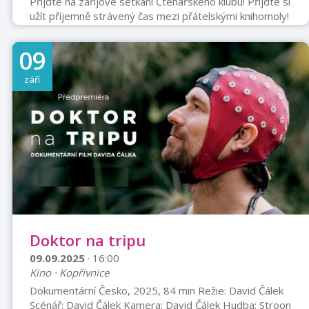
Přijďte na zářijové setkání Čtenářského klubu! Přijďte si
užít příjemně strávený čas mezi přátelskými knihomoly!
Společně objevujeme zajímavé příběhy, debatujeme o
knihách a sdílíme čtenářské tipy. Na setkání se
09
nemusíte předem hlásit... Pořadatel akce: Půjčovna:
603 222 118, čítárna: 734 171 054, knihovna@kdk.cz
září
Doktor na tripu
09.09.2025
· 16:00
Kino · Kopřivnice
Dokumentární Česko, 2025, 84 min Režie: David Čálek
Scénář: David Čálek Kamera: David Čálek Hudba: Stroon