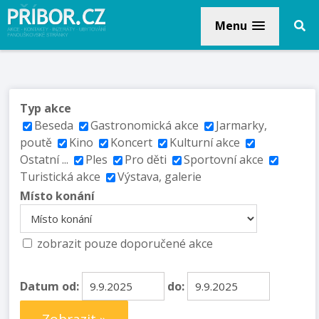
Menu
Typ akce
Beseda
Gastronomická akce
Jarmarky,
poutě
Kino
Koncert
Kulturní akce
Ostatní ...
Ples
Pro děti
Sportovní akce
Turistická akce
Výstava, galerie
Místo konání
zobrazit pouze doporučené akce
Datum od:
do: