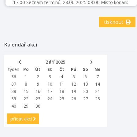
17:00 Seznam termínů: 28.06.2025 09:00 Místo konání:
Centrum tradičních technologií Příbor Sbírkové
předměty v muzeích nepředstavují pouze kýžený
kontakt s minulostí, ale vytváří nové osobité světy,
tisknout
které podněcují lidskou fantazii a emoce. Výstava
„(Ne)obyčejný artefakt“ proto představí autentické
muzejní sbírkové předměty ve zcela netradičním světle
Kalendář akcí
pomocí fotografií vycházejících z vn ...
Září 2025
týden
Po
Út
St
Čt
Pá
So
Ne
36
1
2
3
4
5
6
7
37
8
9
10
11
12
13
14
38
15
16
17
18
19
20
21
39
22
23
24
25
26
27
28
40
29
30
přidat akci