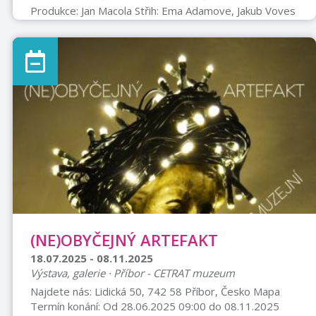
Produkce: Jan Macola Střih: Ema Adamove, Jakub Voves
Zvuk: Václav Flegl, Ludvík Bohadlo, Miroslav Chaloupka
Ve světě, kde duševními onemocněními trpí miliony lidí,
hledá mezinárodní tým vědců nové cesty k uzdravení.
Každý čtvrtý člověk si během života projde nějakou
formou duševního onemocnění. Deprese, úzkosti a další
psychické potíže nejsou pouze individuálními problémy
– jsou o ...
(NE)OBYČEJNÝ ARTEFAKT
18.07.2025 - 08.11.2025
Výstava, galerie · Příbor - CETRAT muzeum
Najdete nás: Lidická 50, 742 58 Příbor, Česko Mapa
Termín konání: Od 28.06.2025 09:00 do 08.11.2025