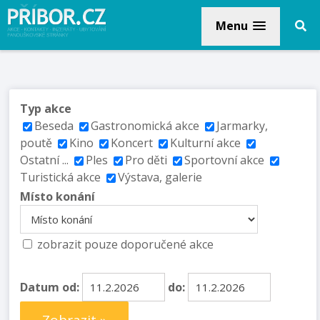
Menu
Typ akce
Beseda
Gastronomická akce
Jarmarky,
poutě
Kino
Koncert
Kulturní akce
Ostatní ...
Ples
Pro děti
Sportovní akce
Turistická akce
Výstava, galerie
Místo konání
zobrazit pouze doporučené akce
Datum od:
do: