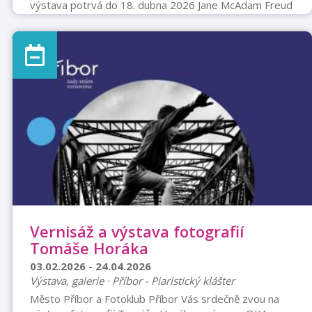
výstava potrvá do 18. dubna 2026 Jane McAdam Freud
gallery Náměstí Sigmunda Freuda 29 Přibor otevírací
doba: So-Ne 10-12 a 13-15
Vernisáž a výstava fotografií
Tomáše Horáka
03.02.2026 - 24.04.2026
Výstava, galerie · Příbor - Piaristický klášter
Město Příbor a Fotoklub Příbor Vás srdečně zvou na