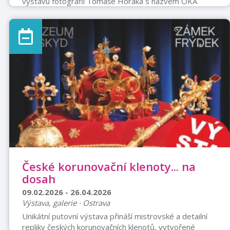
výstavu fotografií Tomáše Horáka s názvem OKA
MŽIKY. Vernisáž výstavy proběhne 3. 2. 2026 v 17
hodin v chodbě Městské knihovny Příbor, v 1. patře
piaristického kláštera. Výstava potrvá do 24. 4. 2026.
České korunovační klenoty... na
dosah
09.02.2026 - 26.04.2026
Výstava, galerie · Ostrava
Unikátní putovní výstava přináší mistrovské a detailní
repliky českých korunovačních klenotů, vytvořené