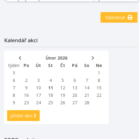
světově uznávaným šperkařem Jiřím Urbanem a jeho
týmem. Poprvé tak uvidíte kompletní soupravu
tisknout
korunovačních předmětů včetně středověkého žezla a
jablka Karla IV. i Svatováclavského meče. Výstava
představí také osudy 22 českých panovníků napříč pěti
staletími prostřednictvím atraktivních exponátů, panelů
Kalendář akcí
a historických ukázek. Nechte se provést příběhem
nejcennějších symbolů českého státu… tak ...
Únor 2026
týden
Po
Út
St
Čt
Pá
So
Ne
5
1
6
2
3
4
5
6
7
8
7
9
10
11
12
13
14
15
8
16
17
18
19
20
21
22
9
23
24
25
26
27
28
přidat akci