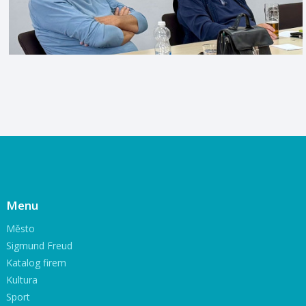
Menu
Město
Sigmund Freud
Katalog firem
Kultura
Sport