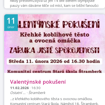
nikdy předtím!Zbývá už jen 14 dní! Během olympijské
pauzy vám dáváme klíče od míst, kam se běžní fanoušci
normálně nedostanou.Středa 11. února
2026Odpoledne plné zábavy, sportu a zážitkůpřímo v
11
srdci VÍTEK.OSTRAVAR ARÉNA, OstravaCo vás čeká?
Komentované prohlídky šaten A-týmu, kabiny hráčů,
únor
technického zázemí a VIP prostor VÍTKY HOSPITALITY
(pro registrované zájemce, registrační formuláře
spouštíme týden před akcí)Veřejné bruslení na hlavním
extra ...
Valentýnské pokušení
11.02.2026
· 16:30
Ostatní ... · Štramberk
...z křehkého koblihového těsta s ovocnou omáčkou.
Komunitní centrum Stará škola, Náměstí 18, Štramberk,