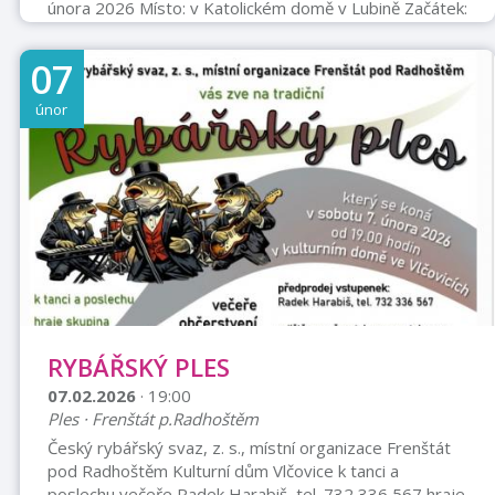
února 2026 Místo: v Katolickém domě v Lubině Začátek:
v 19.00 hodin Hudba: k tanci a poslechu hraje MARAS
BANDA Občerstvení: zajištěno Vstupné: 150,– Kč Na
07
Vaši hojnou účast se těší pořadatelé. Rezervace od 2.
2. 2026 na telefonu 734 477 086
únor
RYBÁŘSKÝ PLES
07.02.2026
· 19:00
Ples · Frenštát p.Radhoštěm
Český rybářský svaz, z. s., místní organizace Frenštát
pod Radhoštěm Kulturní dům Vlčovice k tanci a
poslechu večeře Radek Harabiš, tel. 732 336 567 hraje