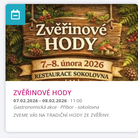
9.00–16.30 HODVstupnéVstup zdarma s jízdenkou na
lanovku!100 Kč, nebo jízdenka na lanovkuS průkazem
ZTP/P: 50 KčDěti do 10 let: ZdarmaORGANIZACE
VEŘEJNÉ DOPRAVYVážení cestující, o víkendech ve
dnech: 17. – 18. ledna 2026, 24. – 25. ledna 2026, 31.
ledna – 1. února 2026 a 7. – 8. února 2026 bude během
koná ...
ZVĚŘINOVÉ HODY
07.02.2026 - 08.02.2026
· 11:00
Gastronomická akce · Příbor - sokolovna
ZVEME VÁS NA TRADIČNÍ HODY ZE ZVĚŘINY.