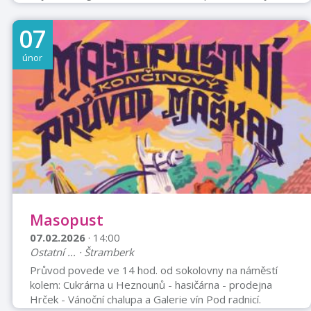
kapela Zazpívejmi Bohatá tombola a občerstvení
Vstupné: 150 Kč Prodej vstupenek probíhá pouze na
07
místě.
únor
Masopust
07.02.2026
· 14:00
Ostatní ... · Štramberk
Průvod povede ve 14 hod. od sokolovny na náměstí
kolem: Cukrárna u Heznounů - hasičárna - prodejna
Hrček - Vánoční chalupa a Galerie vín Pod radnicí.