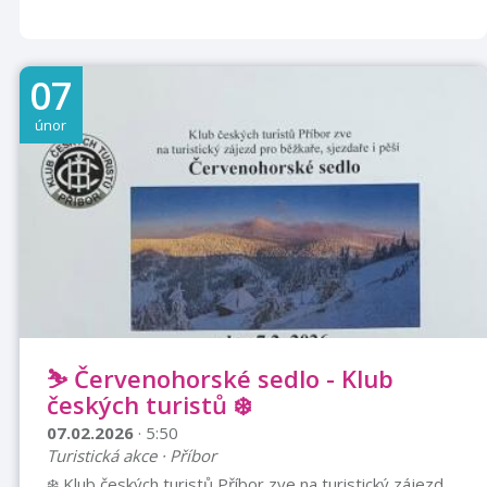
07
únor
⛷️ Červenohorské sedlo - Klub
českých turistů ❄️
07.02.2026
· 5:50
Turistická akce · Příbor
❄️ Klub českých turistů Příbor zve na turistický zájezd