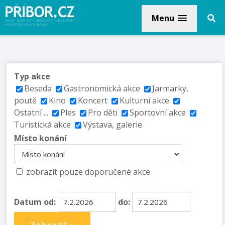
Menu
Typ akce
Beseda
Gastronomická akce
Jarmarky,
poutě
Kino
Koncert
Kulturní akce
Ostatní ...
Ples
Pro děti
Sportovní akce
Turistická akce
Výstava, galerie
Místo konání
zobrazit pouze doporučené akce
Datum od:
do: