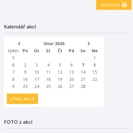
tisknout
piaristického kláštera. Výstava potrvá do 24. 4. 2026.
Kalendář akcí
Únor 2026
týden
Po
Út
St
Čt
Pá
So
Ne
5
1
6
2
3
4
5
6
7
8
7
9
10
11
12
13
14
15
8
16
17
18
19
20
21
22
9
23
24
25
26
27
28
přidat akci
FOTO z akcí