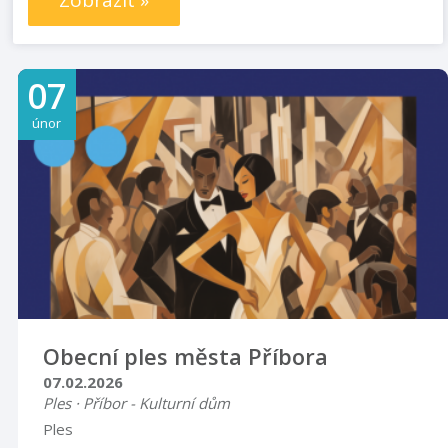
Zobrazit »
07
únor
Obecní ples města Příbora
07.02.2026
Ples · Příbor - Kulturní dům
Ples