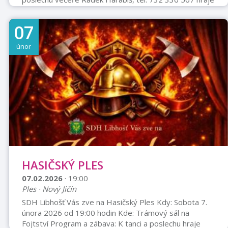
skupina občerstvení Meteor taneční vystoupení
tombola zajištěna možnost dopravy autobusem odjezd
07
z Frenstátu p. R. v 18:00 odjezd z Kopřivnice v 18:30
odjezd z Vlčovic do Kopřivnice ve 02:30 odjezd z
únor
Vlčovic do Frenštátu p. R. ve 03:00
HASIČSKÝ PLES
07.02.2026
· 19:00
Ples · Nový Jičín
SDH Libhošť Vás zve na Hasičský Ples Kdy: Sobota 7.
února 2026 od 19:00 hodin Kde: Trámový sál na
Fojtství Program a zábava: K tanci a poslechu hraje