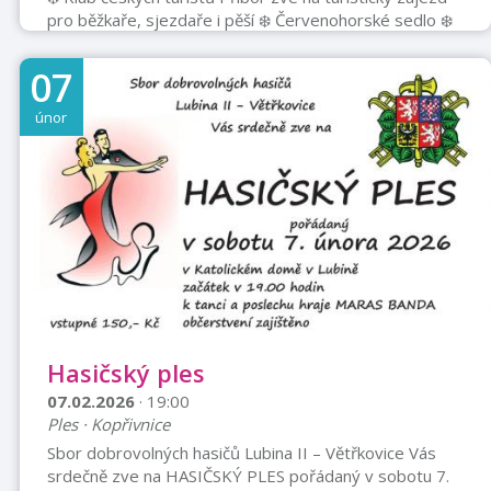
pro běžkaře, sjezdaře i pěší ❄️ Červenohorské sedlo ❄️
Termín: dne 7. 2. 2026 Autobus vysadí všechny u
horské chaty Červenohorské sedlo. Trasy a možnosti:
07
1️⃣ Pěší trasa: Červenohorské sedlo – Vřesová
studánka (po červené 7,5 km) Červenohorské sedlo –
únor
Šerák (po červené 18 km) Červenohorské sedlo – tur.
chata Švýcárna (červená 12 km) 2️⃣ Běžky: Možnost
trasy až na Ovčárnu a zpět. 3️⃣ Sjezd: ⛷️ Lyž ...
Hasičský ples
07.02.2026
· 19:00
Ples · Kopřivnice
Sbor dobrovolných hasičů Lubina II – Větřkovice Vás
srdečně zve na HASIČSKÝ PLES pořádaný v sobotu 7.