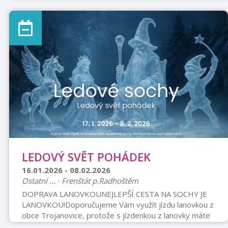
Doprovodný program na náměstí: 13:00 Masopustní
jarmark 16:00 Po průvodu maškar pochování basy
LEDOVÝ SVĚT POHÁDEK
16.01.2026 - 08.02.2026
Ostatní ... · Frenštát p.Radhoštěm
DOPRAVA LANOVKOUNEJLEPŠÍ CESTA NA SOCHY JE
LANOVKOU!Doporučujeme Vám využít jízdu lanovkou z
obce Trojanovice, protože s jízdenkou z lanovky máte
VSTUP na sochy ZDARMA.Otevírací doba stanuDENNĚ