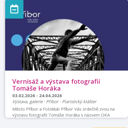
doba: So-Ne 10-12 a 13-15
Vernisáž a výstava fotografií
Tomáše Horáka
03.02.2026 - 24.04.2026
Výstava, galerie · Příbor - Piaristický klášter
Město Příbor a Fotoklub Příbor Vás srdečně zvou na
výstavu fotografií Tomáše Horáka s názvem OKA
MŽIKY. Vernisáž výstavy proběhne 3. 2. 2026 v 17
hodin v chodbě Městské knihovny Příbor, v 1. patře