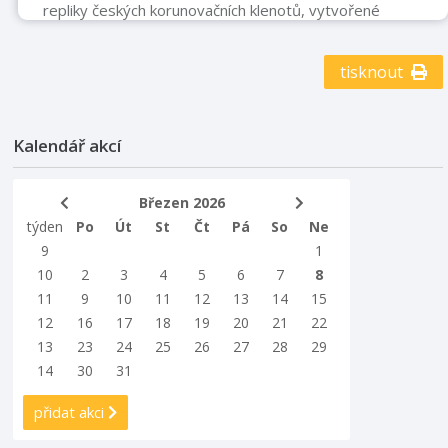
repliky českých korunovačních klenotů, vytvořené
světově uznávaným šperkařem Jiřím Urbanem a jeho
týmem. Poprvé tak uvidíte kompletní soupravu
tisknout
korunovačních předmětů včetně středověkého žezla a
jablka Karla IV. i Svatováclavského meče. Výstava
představí také osudy 22 českých panovníků napříč pěti
staletími prostřednictvím atraktivních exponátů, panelů
Kalendář akcí
a historických ukázek. Nechte se provést příběhem
nejcennějších symbolů českého státu… tak ...
Březen 2026
týden
Po
Út
St
Čt
Pá
So
Ne
9
1
10
2
3
4
5
6
7
8
11
9
10
11
12
13
14
15
12
16
17
18
19
20
21
22
13
23
24
25
26
27
28
29
14
30
31
přidat akci