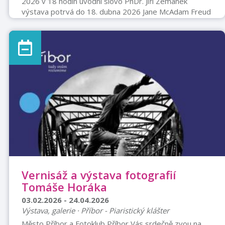
2026 v 18 hodin úvodní slovo PhDr. Jiří Zemánek
výstava potrvá do 18. dubna 2026 Jane McAdam Freud
gallery Náměstí Sigmunda Freuda 29 Přibor otevírací
doba: So-Ne 10-12 a 13-15
Vernisáž a výstava fotografií
Tomáše Horáka
03.02.2026 - 24.04.2026
Výstava, galerie · Příbor - Piaristický klášter
Město Příbor a Fotoklub Příbor Vás srdečně zvou na