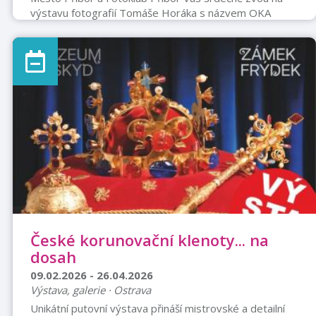
výstavu fotografií Tomáše Horáka s názvem OKA
MŽIKY. Vernisáž výstavy proběhne 3. 2. 2026 v 17
hodin v chodbě Městské knihovny Příbor, v 1. patře
piaristického kláštera. Výstava potrvá do 24. 4. 2026.
České korunovační klenoty... na
dosah
09.02.2026 - 26.04.2026
Výstava, galerie · Ostrava
Unikátní putovní výstava přináší mistrovské a detailní