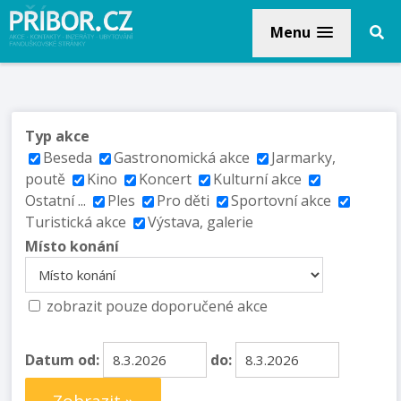
Menu
Typ akce
Beseda
Gastronomická akce
Jarmarky,
poutě
Kino
Koncert
Kulturní akce
Ostatní ...
Ples
Pro děti
Sportovní akce
Turistická akce
Výstava, galerie
Místo konání
zobrazit pouze doporučené akce
Datum od:
do: