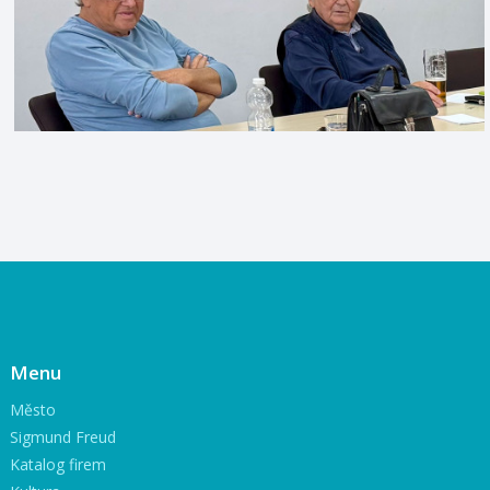
Menu
Město
Sigmund Freud
Katalog firem