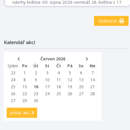
návrhy května–30. srpna 2026 vernisáž 28. května v 17
hodin Muzeum Fojtství v Kopřivnici
www.muzeumfojtstvi.cz
tisknout
Kalendář akcí
Červen 2026
týden
Po
Út
St
Čt
Pá
So
Ne
23
1
2
3
4
5
6
7
24
8
9
10
11
12
13
14
25
15
16
17
18
19
20
21
26
22
23
24
25
26
27
28
27
29
30
přidat akci