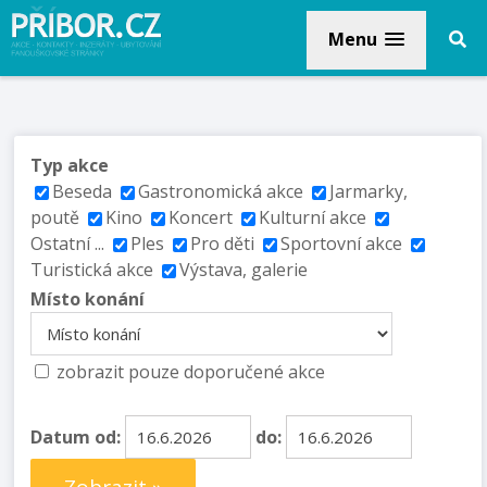
Menu
Typ akce
Beseda
Gastronomická akce
Jarmarky,
poutě
Kino
Koncert
Kulturní akce
Ostatní ...
Ples
Pro děti
Sportovní akce
Turistická akce
Výstava, galerie
Místo konání
zobrazit pouze doporučené akce
Datum od:
do: