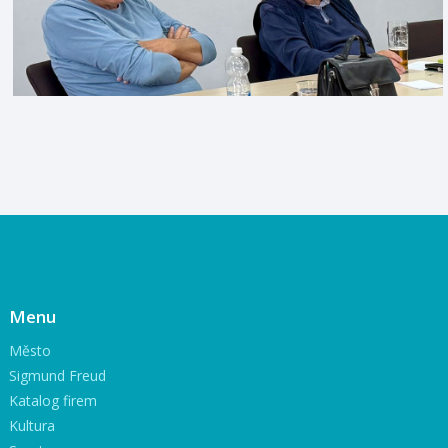
Menu
Město
Sigmund Freud
Katalog firem
Kultura