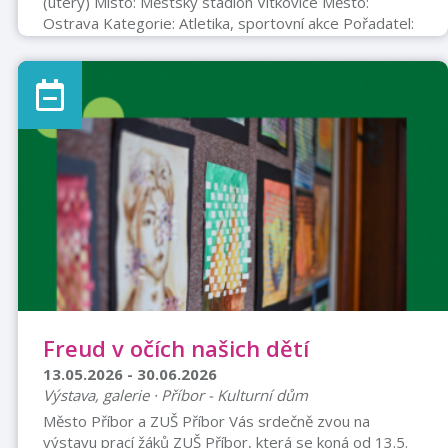
(úterý) Místo: Městský stadion Vítkovice Město:
Ostrava Kategorie: Atletika, sportovní akce Pořadatel:
Sdružení sportovních klubů Vítkovice O akci ročník Zlaté
tretry Ostrava patří mezi nejprestižnější atletické
mítinky na světě. Součástí série World Athletics
Continental Tour Gold, která představuje druhou
nejvyšší úroveň jednodenních atletických závodů po
Diamantové lize. Do Ostravy tradičně přijíždějí nejlepší
světoví atleti a olympijští ...
Freud v očích našich dětí
13.05.2026 - 30.06.2026
Výstava, galerie · Příbor - Kulturní dům
Město Příbor a ZUŠ Příbor Vás srdečně zvou na
výstavu prací žáků ZUŠ Příbor, která se koná od 13.5.