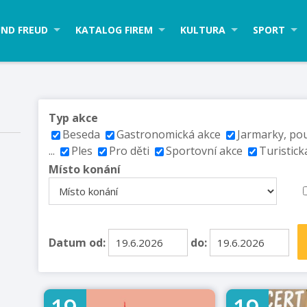
ND FREUD
KATALOG FIREM
KULTURA
SPORT
Typ akce
Beseda
Gastronomická akce
Jarmarky, po
...
Ples
Pro děti
Sportovní akce
Turistick
Místo konání
Datum od:
do: