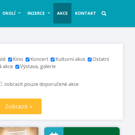
OKOLÍ
INZERCE
AKCE
KONTAKT
utě
Kino
Koncert
Kulturní akce
Ostatní
á akce
Výstava, galerie
zobrazit pouze doporučené akce
Zobrazit »