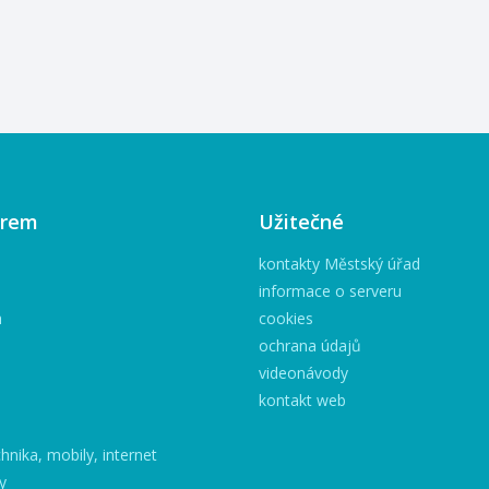
kostýmní návrhy května–30.
srpna 2026 vernisáž 28.
května v 17 hodin Muzeum
Fojtství v Kopřivnici
www.muzeumfojtstvi.cz
irem
Užitečné
kontakty Městský úřad
informace o serveru
h
cookies
ochrana údajů
videonávody
kontakt web
hnika, mobily, internet
y