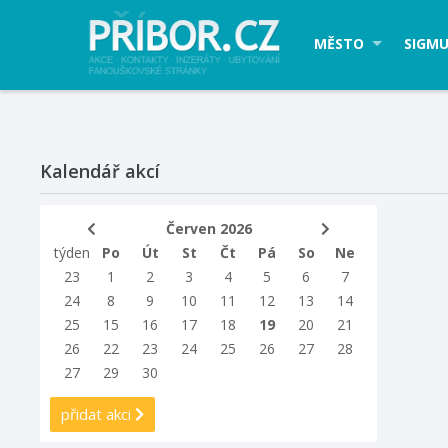
MĚSTO
SIGMU
Kalendář akcí
Červen 2026
týden
Po
Út
St
Čt
Pá
So
Ne
23
1
2
3
4
5
6
7
24
8
9
10
11
12
13
14
25
15
16
17
18
19
20
21
26
22
23
24
25
26
27
28
27
29
30
přidat akci