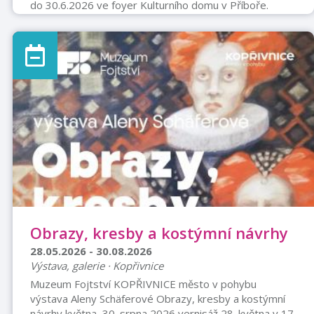
do 30.6.2026 ve foyer Kulturního domu v Příboře.
Obrazy, kresby a kostýmní návrhy
28.05.2026 - 30.08.2026
Výstava, galerie · Kopřivnice
Muzeum Fojtství KOPŘIVNICE město v pohybu
výstava Aleny Schäferové Obrazy, kresby a kostýmní
návrhy května–30. srpna 2026 vernisáž 28. května v 17