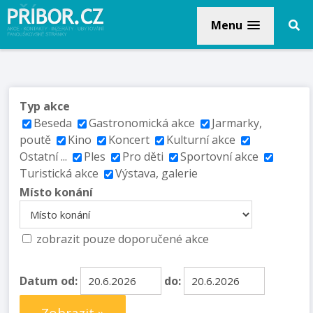
Menu
Typ akce
Beseda
Gastronomická akce
Jarmarky,
poutě
Kino
Koncert
Kulturní akce
Ostatní ...
Ples
Pro děti
Sportovní akce
Turistická akce
Výstava, galerie
Místo konání
zobrazit pouze doporučené akce
Datum od:
do: