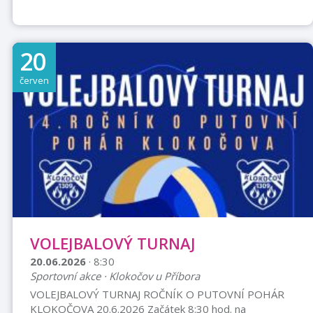
20
červen
VOLEJBALOVÝ TURNAJ
20.06.2026
· 8:30
Sportovní akce · Klokočov u Příbora
VOLEJBALOVÝ TURNAJ ROČNÍK O PUTOVNÍ POHÁR
KLOKOČOVA 20.6.2026 Začátek 8:30 hod. na