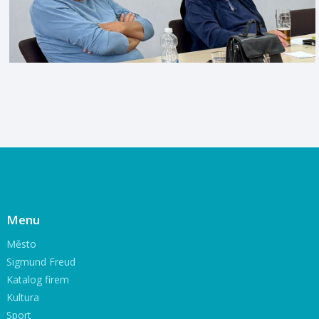
Menu
Město
Sigmund Freud
Katalog firem
Kultura
Sport