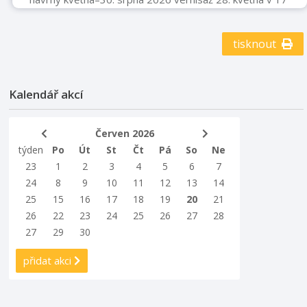
hodin Muzeum Fojtství v Kopřivnici
www.muzeumfojtstvi.cz
tisknout
Kalendář akcí
Červen 2026
týden
Po
Út
St
Čt
Pá
So
Ne
23
1
2
3
4
5
6
7
24
8
9
10
11
12
13
14
25
15
16
17
18
19
20
21
26
22
23
24
25
26
27
28
27
29
30
přidat akci