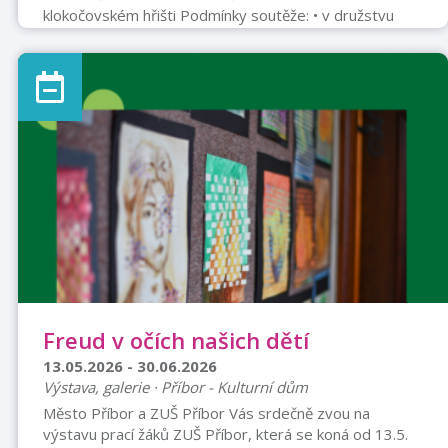
klokočovském hřišti Podmínky soutěže: • v družstvu
minimálně 2 ženy • turnaj je určen pro neregistrované
hráče • herní systém bude určen podle počtu
přihlášených • startovné 500,- Kč Občerstvení a pití
zajištěno. V případě nepříznivého počasí se turnaj ruší.
Freud v očích našich dětí
13.05.2026 - 30.06.2026
Výstava, galerie · Příbor - Kulturní dům
Město Příbor a ZUŠ Příbor Vás srdečně zvou na
výstavu prací žáků ZUŠ Příbor, která se koná od 13.5.