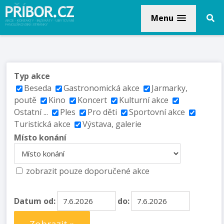
Menu
Typ akce
Beseda
Gastronomická akce
Jarmarky,
poutě
Kino
Koncert
Kulturní akce
Ostatní ...
Ples
Pro děti
Sportovní akce
Turistická akce
Výstava, galerie
Místo konání
zobrazit pouze doporučené akce
Datum od:
do: