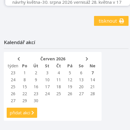
návrhy května–30. srpna 2026 vernisáž 28. května v 17
hodin Muzeum Fojtství v Kopřivnici
www.muzeumfojtstvi.cz
tisknout
Kalendář akcí
Červen 2026
týden
Po
Út
St
Čt
Pá
So
Ne
23
1
2
3
4
5
6
7
24
8
9
10
11
12
13
14
25
15
16
17
18
19
20
21
26
22
23
24
25
26
27
28
27
29
30
přidat akci