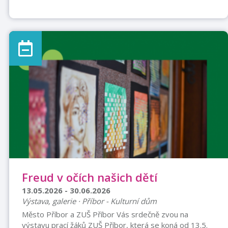
Freud v očích našich dětí
13.05.2026 - 30.06.2026
Výstava, galerie · Příbor - Kulturní dům
Město Příbor a ZUŠ Příbor Vás srdečně zvou na
výstavu prací žáků ZUŠ Příbor, která se koná od 13.5.