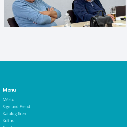
Menu
Město
Sigmund Freud
Katalog firem
Kultura