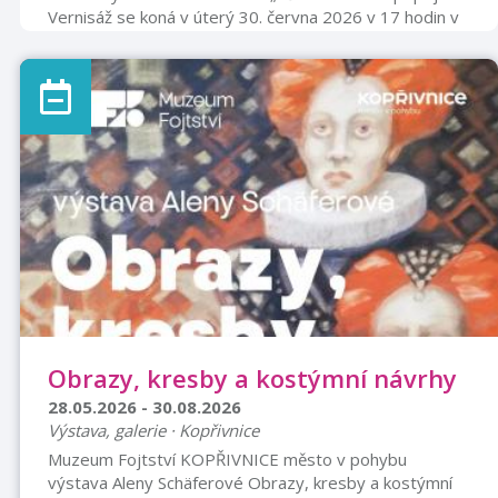
Vernisáž se koná v úterý 30. června 2026 v 17 hodin v
chodbě přízemí piaristického kláštera.Výstava potrvá
do 31. července 2026.
Obrazy, kresby a kostýmní návrhy
28.05.2026 - 30.08.2026
Výstava, galerie · Kopřivnice
Muzeum Fojtství KOPŘIVNICE město v pohybu
výstava Aleny Schäferové Obrazy, kresby a kostýmní