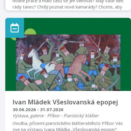
hodně práce a málo času se jim věnovat? Mají Vaše děti
rády tanec? Chtějí poznat nové kamarády? Chcete, aby
si užily týden plný zábavy, pohybu a her? Tak neváhejte
a přihlaste je na příměstský taneční tábor, který se
koná pod záštitou taneční skupiny LDance. Vaše dětičky
se mohou těšit na bohatý program plný tance,
sportovního vyžití, letních radovánek, workshopů s
pozvanými tanečníky, her a zážitků, na které budou
ještě dlouho vzpomí ...
Ivan Mládek Všeslovanská epopej
30.06.2026 - 31.07.2026
Výstava, galerie · Příbor - Piaristický klášter
chodba, přízemí piaristického klášteraMěsto Příbor Vás
zve na výstavu Ivana Mládka „Všeslovanská epopej”.