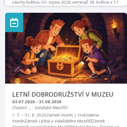
návrhy května–30. srpna 2026 vernisáž 28. května v 17
hodin Muzeum Fojtství v Kopřivnici
www.muzeumfojtstvi.cz
LETNÍ DOBRODRUŽSTVÍ V MUZEU
03.07.2026 - 31.08.2026
Ostatní ... · Valašské Meziříčí
1. 7. – 31. 8. 2026Zámek Vsetín | Hvězdárna
VsetínZámek Lešná u Valašského MeziříčíZámek
Kinských ve Valašském MeziříčíKostel Nejsv. Trojice ve