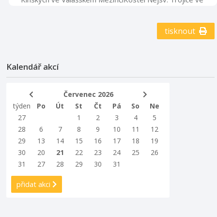
Valašském MeziříčíZpestřete si prázdninovou návštěvu
muzea pátrací hrou po
pokladu.www.muzeumvalassko.cz |
tisknout
@muzeumregionuvalasskoPodrobnosti zde (QR kód na
plakátu)Pořadatel: Muzeum regionu ValašskoPartneři:
Zlínský kraj, TVT, Valašský deník, Český rozhlas Zlín.
Kalendář akcí
Červenec 2026
týden
Po
Út
St
Čt
Pá
So
Ne
27
1
2
3
4
5
28
6
7
8
9
10
11
12
29
13
14
15
16
17
18
19
30
20
21
22
23
24
25
26
31
27
28
29
30
31
přidat akci