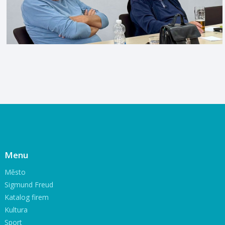
Menu
Město
Sigmund Freud
Katalog firem
Kultura
Sport