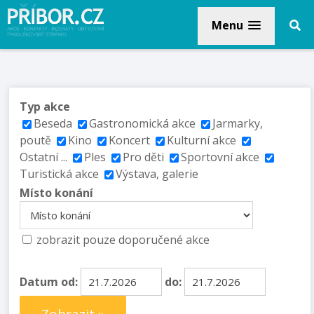
Menu
Typ akce
Beseda
Gastronomická akce
Jarmarky,
poutě
Kino
Koncert
Kulturní akce
Ostatní ...
Ples
Pro děti
Sportovní akce
Turistická akce
Výstava, galerie
Místo konání
zobrazit pouze doporučené akce
Datum od:
do: