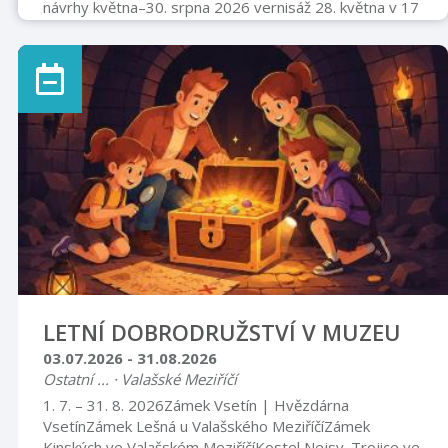
návrhy května–30. srpna 2026 vernisáž 28. května v 17
hodin Muzeum Fojtství v Kopřivnici
www.muzeumfojtstvi.cz
LETNÍ DOBRODRUŽSTVÍ V MUZEU
03.07.2026 - 31.08.2026
Ostatní ... · Valašské Meziříčí
1. 7. – 31. 8. 2026Zámek Vsetín | Hvězdárna
VsetínZámek Lešná u Valašského MeziříčíZámek
Kinských ve Valašském MeziříčíKostel Nejsv. Trojice ve