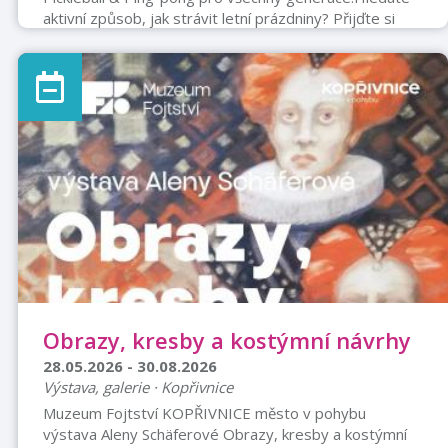
aktivní způsob, jak strávit letní prázdniny? Přijďte si
zasportovat, zlepšit své dovednosti, poznat nové
přátele, a hlavně si užít spoustu zábavy!Termín: 27. 7. –
31. 7. 2026Místo: Sportovní hala Dolní BřežanyZačátek
každý den od 10h.Kemp je určen pro všechny věkové
kategorie.Nezáleží na věku ani zkušenostech! Ať jste
úplný začátečník, nebo zkušený hráč, čeká vás pestrý
program zaměřený na pickleball. a stolní tenis (ping-
pong).Miki ČižmárS ...
Obrazy, kresby a kostýmní návrhy
28.05.2026 - 30.08.2026
Výstava, galerie · Kopřivnice
Muzeum Fojtství KOPŘIVNICE město v pohybu
výstava Aleny Schäferové Obrazy, kresby a kostýmní