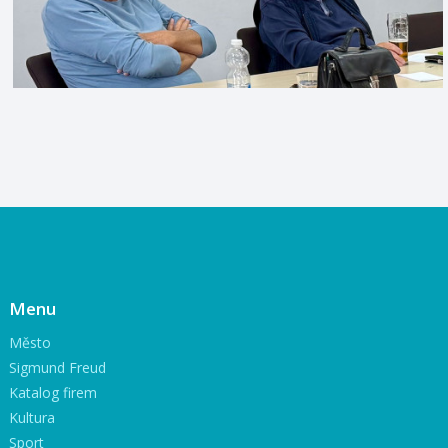
Menu
Město
Sigmund Freud
Katalog firem
Kultura
Sport