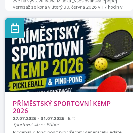
zve na výstavu Ivana Mládka „Všeslovanská epopej”.
Vernisáž se koná v úterý 30. června 2026 v 17 hodin v
chodbě přízemí piaristického kláštera.Výstava potrvá
do 31. července 2026.
PŘÍMĚSTSKÝ SPORTOVNÍ KEMP
2026
27.07.2026 - 31.07.2026
· furt
Sportovní akce · Příbor
Pickleball & Ping-pong pro všechny generace!Hledáte