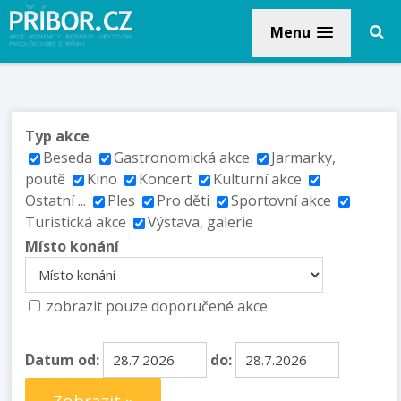
Menu
Typ akce
Beseda
Gastronomická akce
Jarmarky,
poutě
Kino
Koncert
Kulturní akce
Ostatní ...
Ples
Pro děti
Sportovní akce
Turistická akce
Výstava, galerie
Místo konání
zobrazit pouze doporučené akce
Datum od:
do: