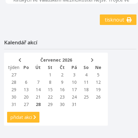
Valašském MeziříčíZpestřete si prázdninovou návštěvu
muzea pátrací hrou po
pokladu.www.muzeumvalassko.cz |
tisknout
@muzeumregionuvalasskoPodrobnosti zde (QR kód na
plakátu)Pořadatel: Muzeum regionu ValašskoPartneři:
Zlínský kraj, TVT, Valašský deník, Český rozhlas Zlín.
Kalendář akcí
Červenec 2026
týden
Po
Út
St
Čt
Pá
So
Ne
27
1
2
3
4
5
28
6
7
8
9
10
11
12
29
13
14
15
16
17
18
19
30
20
21
22
23
24
25
26
31
27
28
29
30
31
přidat akci