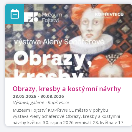
program: sobota 1. srpna: 9:30–18:00 neděle 2. srpna:
9:30–15:00 Vstupné: dospělí: 100 Kč děti: 50 Kč
Občerstvení bude zajištěno přímo na ploše letiště. Více
informací najdete na webu www.pakfm.cz. Akci
podporuje statutární město Frýdek-Místek.
Obrazy, kresby a kostýmní návrhy
28.05.2026 - 30.08.2026
Výstava, galerie · Kopřivnice
Muzeum Fojtství KOPŘIVNICE město v pohybu
výstava Aleny Schäferové Obrazy, kresby a kostýmní
návrhy května–30. srpna 2026 vernisáž 28. května v 17
hodin Muzeum Fojtství v Kopřivnici