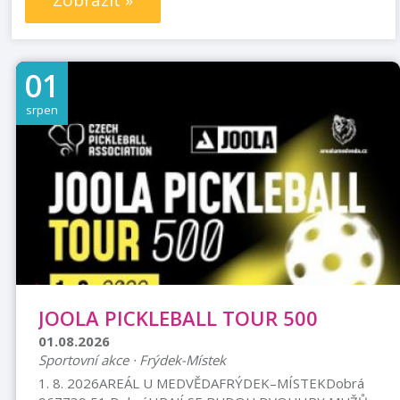
Zobrazit »
01
srpen
JOOLA PICKLEBALL TOUR 500
01.08.2026
Sportovní akce · Frýdek-Místek
1. 8. 2026AREÁL U MEDVĚDAFRÝDEK–MÍSTEKDobrá