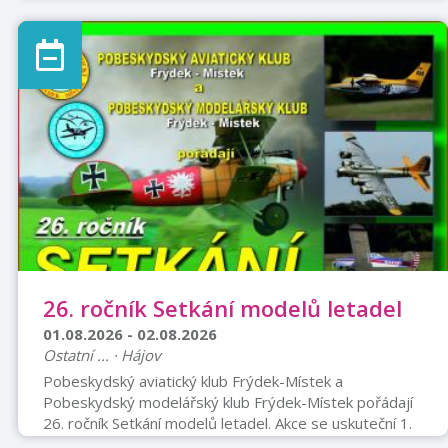
zasportovat, zlepšit své dovednosti, poznat nové
přátele, a hlavně si užít spoustu zábavy!Termín: 27. 7. –
31. 7. 2026Místo: Sportovní hala Dolní BřežanyZačátek
každý den od 10h.Kemp je určen pro všechny věkové
kategorie.Nezáleží na věku ani zkušenostech! Ať jste
úplný začátečník, nebo zkušený hráč, čeká vás pestrý
program zaměřený na pickleball. a stolní tenis (ping-
pong).Miki ČižmárS ...
26. ročník Setkání modelů letadel
01.08.2026 - 02.08.2026
Ostatní ... · Hájov
Pobeskydský aviatický klub Frýdek-Místek a
Pobeskydský modelářský klub Frýdek-Místek pořádají
26. ročník Setkání modelů letadel. Akce se uskuteční 1.
a 2. srpna 2026 na letišti v Místku-Bahně. Letový