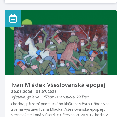
Ivan Mládek Všeslovanská epopej
30.06.2026 - 31.07.2026
Výstava, galerie · Příbor - Piaristický klášter
chodba, přízemí piaristického klášteraMěsto Příbor Vás
zve na výstavu Ivana Mládka „Všeslovanská epopej”.
Vernisáž se koná v úterý 30. června 2026 v 17 hodin v