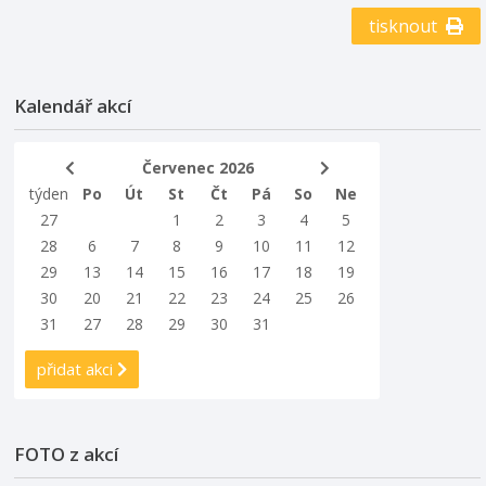
muzea pátrací hrou po
pokladu.www.muzeumvalassko.cz |
tisknout
@muzeumregionuvalasskoPodrobnosti zde (QR kód na
plakátu)Pořadatel: Muzeum regionu ValašskoPartneři:
Zlínský kraj, TVT, Valašský deník, Český rozhlas Zlín.
Kalendář akcí
Červenec 2026
týden
Po
Út
St
Čt
Pá
So
Ne
27
1
2
3
4
5
28
6
7
8
9
10
11
12
29
13
14
15
16
17
18
19
30
20
21
22
23
24
25
26
31
27
28
29
30
31
přidat akci
FOTO z akcí