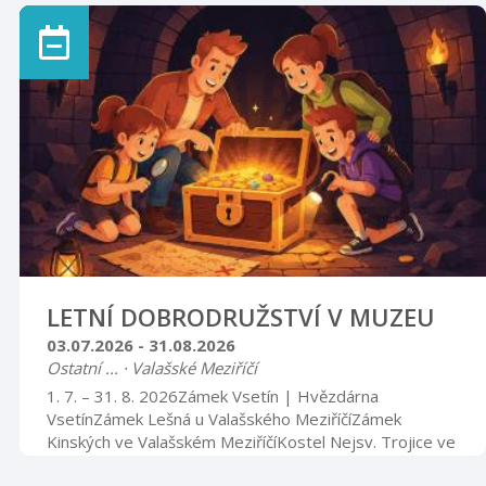
www.muzeumfojtstvi.cz
LETNÍ DOBRODRUŽSTVÍ V MUZEU
03.07.2026 - 31.08.2026
Ostatní ... · Valašské Meziříčí
1. 7. – 31. 8. 2026Zámek Vsetín | Hvězdárna
VsetínZámek Lešná u Valašského MeziříčíZámek
Kinských ve Valašském MeziříčíKostel Nejsv. Trojice ve
Valašském MeziříčíZpestřete si prázdninovou návštěvu