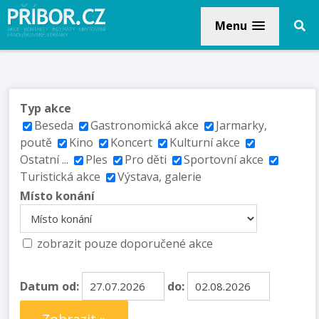
Menu
Typ akce
Beseda
Gastronomická akce
Jarmarky,
poutě
Kino
Koncert
Kulturní akce
Ostatní ...
Ples
Pro děti
Sportovní akce
Turistická akce
Výstava, galerie
Místo konání
zobrazit pouze doporučené akce
Datum od:
do: