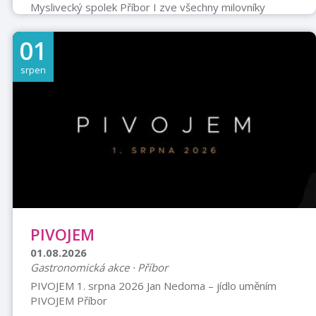
Myslivecký spolek Příbor I zve všechny milovníky
zvěřinových specialit na Zvěřinové hody, které se
uskuteční v sobotu 1. srpna 2026 na Myslivecké chatě
01
Příbor-Točna. Výdej jídel bude zahájen v 11.30 hodin.
Nabídka jídel zvěřinový guláš s chlebem, pečený
srpen
divočák se zelím a knedlíkem, srnčí ragú se šťouchaným
bramborem. K dispozici budou také alkoholické a
nealkoholické nápoje.
PIVOJEM
01.08.2026
Gastronomická akce · Příbor
PIVOJEM 1. srpna 2026 Jan Nedoma – jídlo uměním
PIVOJEM Příbor