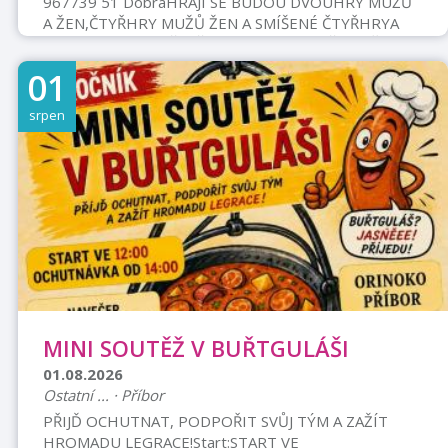
967739 51 DobráHRAJÍ SE BUDOU DVOUHRY MUŽŮ
A ŽEN,ČTYŘHRY MUŽŮ ŽEN A SMÍŠENÉ ČTYŘHRYA
KATEGORIE 50+ (ČTYŘHRA NEBO MIX)PŘIHLAŠENÍ
PŘES TOURNAMENTY (WWW.TOURNAMENTY.CZ),
01
PRO BLIŽŠÍ INFORMACENÁS KONTAKTUJTE: E-MAIL:
CZPICKLEBALL@GMAIL.COM, TEL.: 731 223
srpen
080WWW.WEBERSPORT.CZ
MINI SOUTĚŽ V BUŘTGULÁŠI
01.08.2026
Ostatní ... · Příbor
PŘIJĎ OCHUTNAT, PODPOŘIT SVŮJ TÝM A ZAŽÍT
HROMADU LEGRACE!Start:START VE