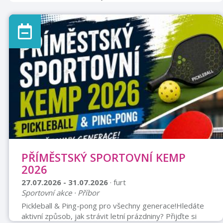
chodbě přízemí piaristického kláštera.Výstava potrvá
do 31. července 2026.
PŘÍMĚSTSKÝ SPORTOVNÍ KEMP
2026
27.07.2026 - 31.07.2026
· furt
Sportovní akce · Příbor
Pickleball & Ping-pong pro všechny generace!Hledáte
aktivní způsob, jak strávit letní prázdniny? Přijďte si