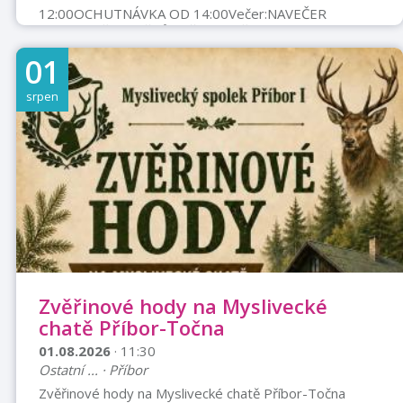
12:00OCHUTNÁVKA OD 14:00Večer:NAVEČER
OPEKÁNÍ ŠPEKÁČKŮBUŘTGULÁŠ?
JASNĚĚE!PŘIJEDU!ORINOKO PŘÍBOR1. 8.
01
2026Cena:CENA DEGUSTAČNÍ PORCE55 KčUVAŘ
NEJLEPŠÍ BUŘTGULÁŠ A STAŇ SE
srpen
LEGENDOU!Informace pro soutěžícíREGISTRACE DO
26. 7. 2026 U PANÍ SKŘIVÁNKOVÉTEL. 731 442
724SOUTĚŽIT BUDE 5 TÝMŮ (2–4 LIDÉ)KAŽDÝ TÝM
BUDE MÍT K DISPOZICI VEŠKERÉ VYBAVENÍ(KOTLÍK,
NŮŽ, NABĚRAČKA, PRKÉNKO, BUŘTY, BRAMBORY,
CIBULI, ČESNEK, SÁDLO, SŮL A PEPŘ)KAŽ ...
Zvěřinové hody na Myslivecké
chatě Příbor-Točna
01.08.2026
· 11:30
Ostatní ... · Příbor
Zvěřinové hody na Myslivecké chatě Příbor-Točna