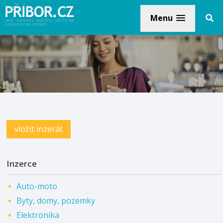
Menu
vložit inzerát
Inzerce
Auto-moto
Byty, domy, pozemky
Elektronika