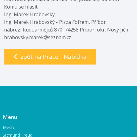
Komu se hlásit
Ing. Marek Hrabovský
Ing. Marek Hrabovský - Pizza Fofrem, Příbor
nábřeží Rudoarmějců 870, 74258 Příbor, okr. Nový Jičín
hrabovsky.marek@seznam.cz
zpět na Práce - Nabídka
Menu
Město
Sigmund Freud