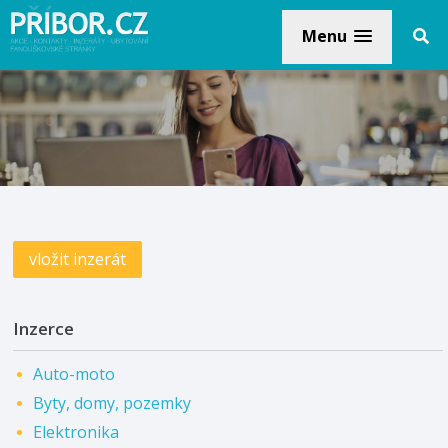
Menu
vložit inzerát
Inzerce
Auto-moto
Byty, domy, pozemky
Elektronika