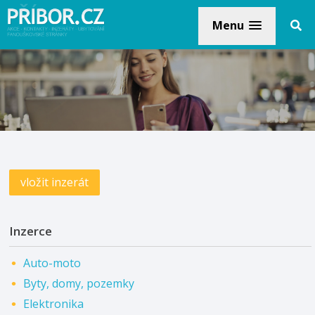
Menu
vložit inzerát
Inzerce
Auto-moto
Byty, domy, pozemky
Elektronika