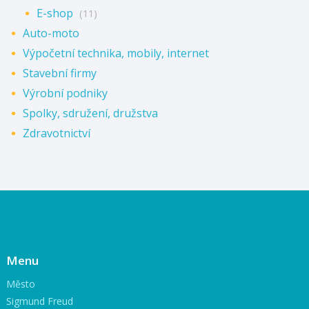
E-shop
(11)
Auto-moto
Výpočetní technika, mobily, internet
Stavební firmy
Výrobní podniky
Spolky, sdružení, družstva
Zdravotnictví
Menu
Město
Sigmund Freud