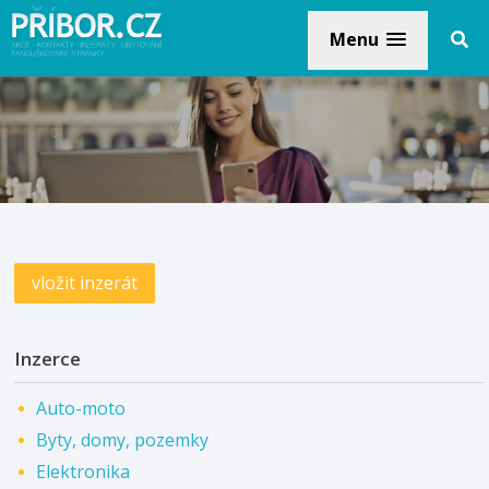
Menu
vložit inzerát
Inzerce
Auto-moto
Byty, domy, pozemky
Elektronika