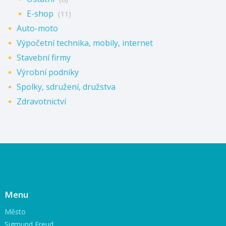
E-shop
(11)
Auto-moto
Výpočetní technika, mobily, internet
Stavební firmy
Výrobní podniky
Spolky, sdružení, družstva
Zdravotnictví
Menu
Město
Sigmund Freud