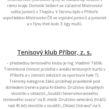
rámci kraje. Dominik Seibert se zúčastnil Mistrovství
světa juniorů v Thajsku. V červnu bylo v Příboře
uspořádáno Mistrovství ČR ve vzpírání juniorů a juniorek
a v říjnu třetí kolo 3. ligy mužů.
Tenisový klub Příbor, z. s.
– předsedou tenisového klubu je Ing. Vladimír Těšlík.
Tréninková činnost probíhá v areálu tenisových kurtů v
Příboře a v zimních měsících ve sportovní hale TJ.
Tréninky kategorie žáků probíhají pravidelně pod
dohledem trenéra pana Kriškeho. Družstvo dospělých
skončilo v oblastní „Soutěži Severomoravského
tenisového svazu“ na 8. místě. Družstvo veteránů (hráčů
nad 45 let) skončilo v soutěži „Oblast Ostrava“ na 5.