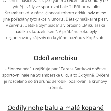
cvičení mladších žaček (2x týdně) a cvičení pro seniory (2x
týdně) - vždy ve sportovní hale TJ Příbor na ulici
Štramberské. V rámci činnosti tohoto oddílu byly mimo
jiné pořádány tyto akce: v únoru „Dětský maškarní ples“,
v červnu „Dětská olympiáda“ a v prosinci „Mikulášská
nadílka s kouzelníkem“. V průběhu roku byly
organizovány zájezdy do krytého bazénu v Kopřivnici.
Oddíl aerobiku
- činnost oddílu zajišťuje paní Tereza Sattková opět ve
sportovní hale na Štramberské ulici, a to 3x týdně. Cvičení
je rozděleno do tří druhů: aerobik, posilování a kruhový
trénink.
Oddíly nohejbalu a malé kopané