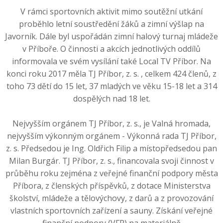
V rámci sportovních aktivit mimo soutěžní utkání
proběhlo letní soustředění žáků a zimní výšlap na
Javorník. Dále byl uspořádán zimní halový turnaj mládeže
v Příboře. O činnosti a akcích jednotlivých oddílů
informovala ve svém vysílání také Local TV Příbor. Na
konci roku 2017 měla TJ Příbor, z. s. , celkem 424 členů, z
toho 73 dětí do 15 let, 37 mladých ve věku 15-18 let a 314
dospělých nad 18 let.
Nejvyšším orgánem TJ Příbor, z. s., je Valná hromada,
nejvyšším výkonným orgánem - Výkonná rada TJ Příbor,
z. s. Předsedou je Ing. Oldřich Filip a místopředsedou pan
Milan Burgár. TJ Příbor, z. s., financovala svoji činnost v
průběhu roku zejména z veřejné finanční podpory města
Příbora, z členských příspěvků, z dotace Ministerstva
školství, mládeže a tělovýchovy, z darů a z provozování
vlastních sportovních zařízení a sauny. Získání veřejné
finanční podpory (VFP) na materiálně