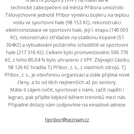
technické zabezpečení od města Příbora umožnilo
Tělovýchovné jednotě Příbor výměnu bojleru na teplou
vodu ve sportovní hale (98 153 Kč), rekonstrukci
elektroinstalace ve sportovní hale, její I. etapu (140 003
Kč), rekonstrukci střídaček na stadionu kopané (51
304Kč) a vybudování požárního schodiště ve sportovní
hale (217 316 Kč). Celkem bylo proinvestováno 506 776
Kč, z toho 80,64 % bylo uhrazeno z VPF. Zbývající částku
98 126 Kč hradila TJ Příbor, z. s., z vlastních zdrojů. TJ
Příbor, z. s., je otevřenou organizací a stále přijímá nové
členy, a to od těch nejmenších až po seniory.
Máte-li zájem cvičit, sportovat s námi, zažít napětí i
legraci, pak přijďte kdykoli během tréninků mezi nás.
Případné dotazy vám zodpovíme na emailové adrese:
tjpribor@seznam.cz