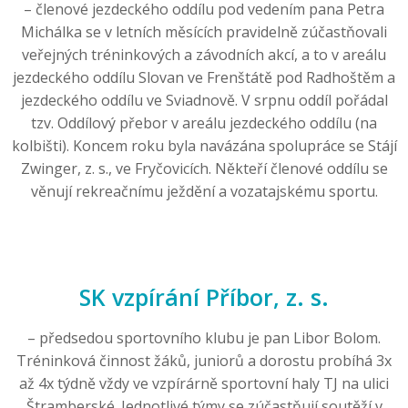
– členové jezdeckého oddílu pod vedením pana Petra
Michálka se v letních měsících pravidelně zúčastňovali
veřejných tréninkových a závodních akcí, a to v areálu
jezdeckého oddílu Slovan ve Frenštátě pod Radhoštěm a
jezdeckého oddílu ve Sviadnově. V srpnu oddíl pořádal
tzv. Oddílový přebor v areálu jezdeckého oddílu (na
kolbišti). Koncem roku byla navázána spolupráce se Stájí
Zwinger, z. s., ve Fryčovicích. Někteří členové oddílu se
věnují rekreačnímu ježdění a vozatajskému sportu.
SK vzpírání Příbor, z. s.
– předsedou sportovního klubu je pan Libor Bolom.
Tréninková činnost žáků, juniorů a dorostu probíhá 3x
až 4x týdně vždy ve vzpírárně sportovní haly TJ na ulici
Štramberské. Jednotlivé týmy se zúčastňují soutěží v