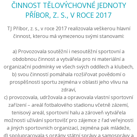
ČINNOST TĚLOVÝCHOVNÉ JEDNOTY
PŘÍBOR, Z. S., V ROCE 2017
TJ Příbor, z. s., v roce 2017 realizovala veškerou hlavní
činnost, kterou má vymezenou svými stanovami:
a) Provozovala soutěžní i nesoutěžní sportovní a
obdobnou činnost a vytvářela pro ni materiální a
organizační podmínky ve všech svých oddílech a klubech,
b) svou činností pomáhala rozšiřovat povědomí o
prospěšnosti sportu zejména v oblasti jeho vlivu na
zdraví,
c) provozovala, udržovala a opravovala vlastní sportovní
zařízení – areál fotbalového stadionu včetně zázemí,
tenisový areál, sportovní halu a zároveň vytvářela
možnosti užívání sportovišť pro zájemce z řad veřejnosti
a jiných sportovních organizací, zejména pak mládeže,
d) spolupracovala s orgány státní správy a samosprávy a