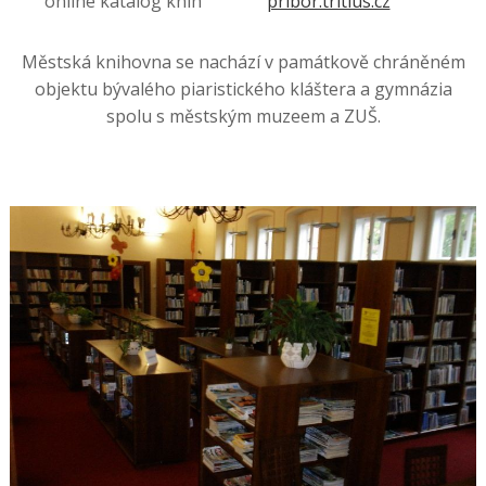
online katalog knih
pribor.tritius.cz
Městská knihovna se nachází v památkově chráněném
objektu bývalého piaristického kláštera a gymnázia
spolu s městským muzeem a ZUŠ.