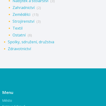
Nábytek a stolařství
(3)
Zahradnictví
(2)
Zemědělci
(15)
Strojírenství
(3)
Textil
Ostatní
(6)
Spolky, sdružení, družstva
Zdravotnictví
Menu
Město