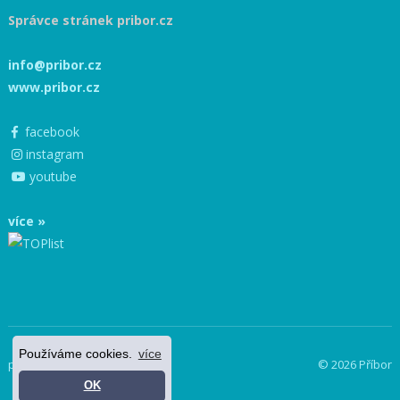
Správce stránek pribor.cz
info@pribor.cz
www.pribor.cz
facebook
instagram
youtube
více »
Používáme cookies.
více
powered by netnews
© 2026 Příbor
OK