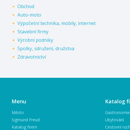
Obchod
Auto-moto
Výpočetní technika, mobily, internet
Stavební firmy
Výrobní podniky
Spolky, sdružení, družstva
Zdravotnictví
Menu
Katalog f
Město
Gastronomie
Sigmund Freud
Ubytování
Katalog firem
Cestovní ruc