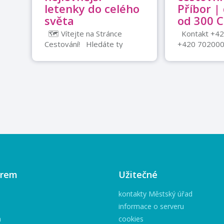
letenky do celého
Příbor |
světa
od 300 
🗺️ Vítejte na Stránce
Kontakt +4
Cestování! Hledáte ty
+420 70200
nejlevnější a nejchytřejší
725085688 P
letenky do celého světa?
Cestovní agen
Naše stránka je vaším
průvodcem k ...
irem
Užitečné
kontakty Městský úřad
informace o serveru
h
cookies