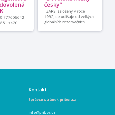
 dovolená
česky"
CK
ZARS, založený v roce
1992, se odlišuje od velkých
20 777606642
globálních rezervačních
0851 +420
platforem především svým
o-Pá 7-20 hod.
osobním přístupem. Každý z
tura ...
tisíců objektů ...
Kontakt
Správce stránek pribor.cz
info@pribor.cz