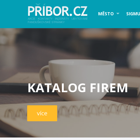
MĚSTO
SIGMU
KATALOG FIREM
více