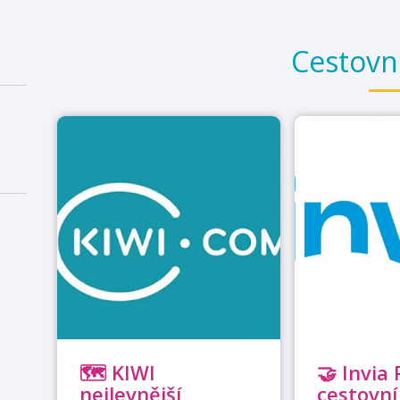
Cestovn
🗺️ KIWI
🤝 Invia 
nejlevnější
cestovní