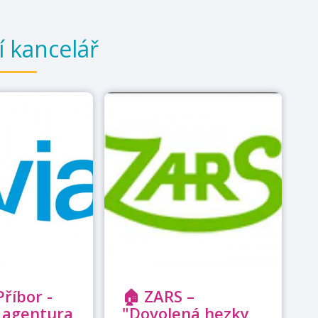
í kancelář
Příbor -
🏠 ZARS –
 agentura
"Dovolená hezky