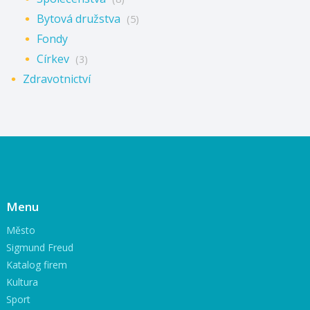
Bytová družstva
(5)
Fondy
Církev
(3)
Zdravotnictví
Menu
Město
Sigmund Freud
Katalog firem
Kultura
Sport