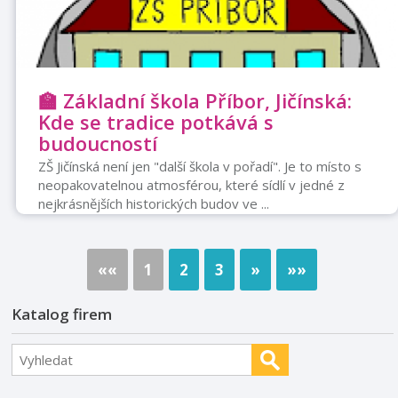
🏫 Základní škola Příbor, Jičínská:
Kde se tradice potkává s
budoucností
ZŠ Jičínská není jen "další škola v pořadí". Je to místo s
neopakovatelnou atmosférou, které sídlí v jedné z
nejkrásnějších historických budov ve ...
««
1
2
3
»
»»
Katalog firem