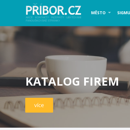
MĚSTO
SIGMU
KATALOG FIREM
více