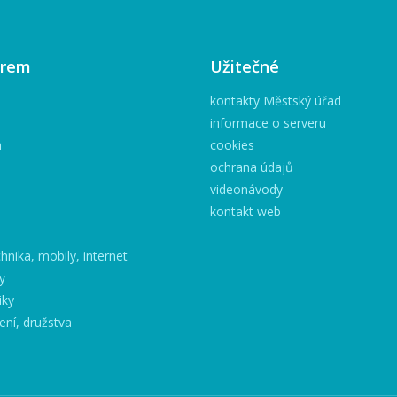
irem
Užitečné
kontakty Městský úřad
informace o serveru
h
cookies
ochrana údajů
videonávody
kontakt web
hnika, mobily, internet
y
iky
ení, družstva